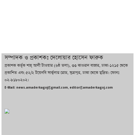
ইরানের সঙ্গে নতুন করে আলোচনায় বসছে
যুক্তরাষ্ট্র, জানালেন ট্রাম্প
চট্টগ্রামে ভয়াবহ গ্যাস সংকট : নিভেছে চুলা,
কমেছে উৎপাদন, বেড়েছে লোডশেডিং
সম্পাদক ও প্রকাশকঃ দেলোয়ার হোসেন ফারুক
প্রকাশক কর্তৃক শাহ্ আলী টাওয়ার (৬ষ্ঠ তলা), ৩৩ কাওরান বাজার, ঢাকা-১২১৫ থেকে
বাজারে কাঁচা মরিচে ‘আগুন’, ‘এত দাম তো
প্রকাশিত এবং ৫২/২ টয়েনবি সার্কুলার রোড, সুত্রাপুর, ঢাকা থেকে মুদ্রিত। ফোনঃ
আগে দেখিনি’
০২-৮১৮০২০২।
E-Mail: news.amaderkagoj@gmail.com, editor@amaderkagoj.com