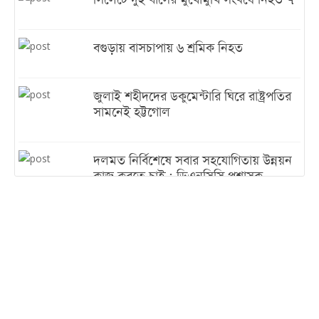
সিলেটে দুই বাসের মুখোমুখি সংঘর্ষে নিহত ৭
বগুড়ায় বাসচাপায় ৬ শ্রমিক নিহত
জুলাই শহীদদের ডকুমেন্টারি ঘিরে রাষ্ট্রপতির
সামনেই হট্টগোল
দলমত নির্বিশেষে সবার সহযোগিতায় উন্নয়ন
কাজ করতে চাই : ডিএনসিসি প্রশাসক
শেখ হাসিনা যেন ভারতের ভূখণ্ড ব্যবহার করে
রাজনৈতিক বক্তব্য দিতে না পারে
ট্রাম্পের সবশেষ ঘোষণার পর গাজায় একদিনে
সর্বোচ্চ নিহত