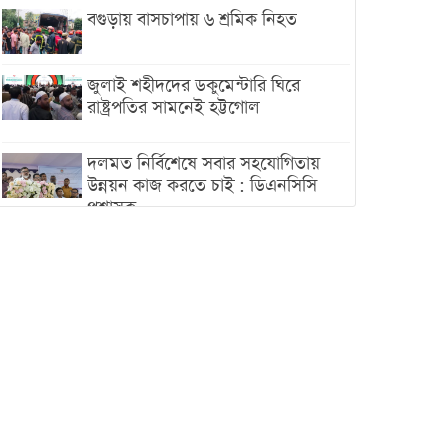
বগুড়ায় বাসচাপায় ৬ শ্রমিক নিহত
জুলাই শহীদদের ডকুমেন্টারি ঘিরে
রাষ্ট্রপতির সামনেই হট্টগোল
দলমত নির্বিশেষে সবার সহযোগিতায়
উন্নয়ন কাজ করতে চাই : ডিএনসিসি
প্রশাসক
শেখ হাসিনা যেন ভারতের ভূখণ্ড ব্যবহার
করে রাজনৈতিক বক্তব্য দিতে না পারে
ট্রাম্পের সবশেষ ঘোষণার পর গাজায়
একদিনে সর্বোচ্চ নিহত
ইরানের সঙ্গে নতুন করে আলোচনায়
বসছে যুক্তরাষ্ট্র, জানালেন ট্রাম্প