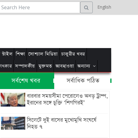
English
স্টাইল
শিক্ষা
সোশ্যাল মিডিয়া
চাকুরীর খবর
্ষাৎকার
সম্পাদকীয়
মুক্তমত
আবহাওয়া
অন্যান্য
সর্বশেষ খবর
সর্বাধিক পঠিত
বারবার সময়সীমা পেরোলেও অনড় ট্রাম্প,
ইরানের সঙ্গে চুক্তি ‘শিগগিরই’
সিলেটে দুই বাসের মুখোমুখি সংঘর্ষে
নিহত ৭