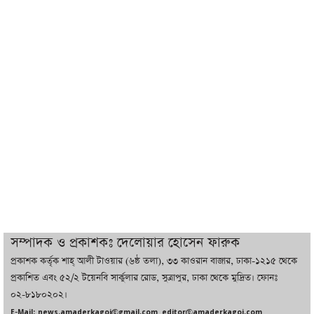
চট্টগ্রামে ভয়াবহ গ্যাস সংকট : নিভেছে চুলা,
কমেছে উৎপাদন, বেড়েছে লোডশেডিং
বাজারে কাঁচা মরিচে ‘আগুন’, ‘এত দাম তো
আগে দেখিনি’
তরুণ উদ্ভাবক ও প্রযুক্তি উদ্যোক্তাদের পাশে
থাকবে সরকার: প্রধানমন্ত্রী
দুবাইয়ে বেনজীরের জামিন বাতিল করতে ল
সম্পাদক ও প্রকাশকঃ দেলোয়ার হোসেন ফারুক
ফার্ম নিয়োগ করেছে সরকার
প্রকাশক কর্তৃক শাহ্ আলী টাওয়ার (৬ষ্ঠ তলা), ৩৩ কাওরান বাজার, ঢাকা-১২১৫ থেকে
প্রকাশিত এবং ৫২/২ টয়েনবি সার্কুলার রোড, সুত্রাপুর, ঢাকা থেকে মুদ্রিত। ফোনঃ
০২-৮১৮০২০২।
বেনজীরকে ফিরিয়ে এনে বিচার কাজ সম্পন্ন
E-Mail: news.amaderkagoj@gmail.com, editor@amaderkagoj.com