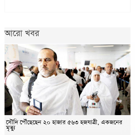
আরো খবর
সৌদি পৌঁছেছেন ২০ হাজার ৫৬৩ হজযাত্রী, একজনের
মৃত্যু