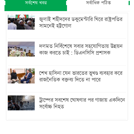
সর্বশেষ খবর
সর্বাধিক পঠিত
জুলাই শহীদদের ডকুমেন্টারি ঘিরে রাষ্ট্রপতির
সামনেই হট্টগোল
দলমত নির্বিশেষে সবার সহযোগিতায় উন্নয়ন
কাজ করতে চাই : ডিএনসিসি প্রশাসক
শেখ হাসিনা যেন ভারতের ভূখণ্ড ব্যবহার করে
রাজনৈতিক বক্তব্য দিতে না পারে
ট্রাম্পের সবশেষ ঘোষণার পর গাজায় একদিনে
সর্বোচ্চ নিহত
ইরানের সঙ্গে নতুন করে আলোচনায় বসছে
যুক্তরাষ্ট্র, জানালেন ট্রাম্প