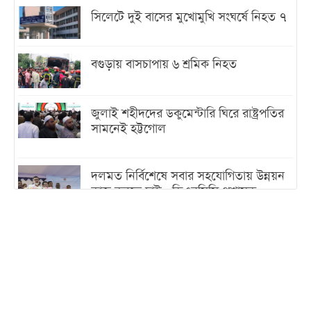
সিলেটে দুই বাসের মুখোমুখি সংঘর্ষে নিহত ৭
বগুড়ায় বাসচাপায় ৬ শ্রমিক নিহত
জুলাই শহীদদের ডকুমেন্টারি ঘিরে রাষ্ট্রপতির
সামনেই হট্টগোল
দলমত নির্বিশেষে সবার সহযোগিতায় উন্নয়ন
কাজ করতে চাই : ডিএনসিসি প্রশাসক
শেখ হাসিনা যেন ভারতের ভূখণ্ড ব্যবহার করে
রাজনৈতিক বক্তব্য দিতে না পারে
ট্রাম্পের সবশেষ ঘোষণার পর গাজায় একদিনে