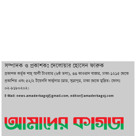
সর্বোচ্চ নিহত
ইরানের সঙ্গে নতুন করে আলোচনায় বসছে
যুক্তরাষ্ট্র, জানালেন ট্রাম্প
চট্টগ্রামে ভয়াবহ গ্যাস সংকট : নিভেছে চুলা,
কমেছে উৎপাদন, বেড়েছে লোডশেডিং
সম্পাদক ও প্রকাশকঃ দেলোয়ার হোসেন ফারুক
প্রকাশক কর্তৃক শাহ্ আলী টাওয়ার (৬ষ্ঠ তলা), ৩৩ কাওরান বাজার, ঢাকা-১২১৫ থেকে
বাজারে কাঁচা মরিচে ‘আগুন’, ‘এত দাম তো
প্রকাশিত এবং ৫২/২ টয়েনবি সার্কুলার রোড, সুত্রাপুর, ঢাকা থেকে মুদ্রিত। ফোনঃ
আগে দেখিনি’
০২-৮১৮০২০২।
E-Mail: news.amaderkagoj@gmail.com, editor@amaderkagoj.com