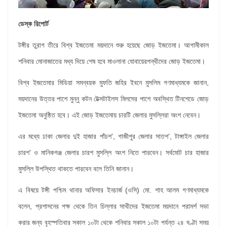
ডেস্ক রিপোর্ট
টঙ্গীর তুরাগ তীরে বিশ্ব ইজতেমা ময়দানে শুরু হয়েছে জোড় ইজতেমা। আগামীকাল
শনিবার মোনাজাতের মধ্য দিয়ে শেষ হবে মাওলানা যোবায়েরপন্থীদের জোড় ইজতেমা।
বিশ্ব ইজতেমার মিডিয়া সমন্বয়ক মুফতি জহির ইবনে মুসলিম গণমাধ্যমকে জানান,
ময়দানের উত্তর পাশে মুন্নু কটন টেক্সটাইলস মিলসের পাশে অবস্থিত টিনশেডে জোড়
ইজতেমা অনুষ্ঠিত হবে। এই জোড় ইজতেমায় চারটি জেলার মুসল্লিরা অংশ নেবেন।
এর মধ্যে ঢাকা জেলার দুই হাজার পাঁচশ’, গাজীপুর জেলার সাতশ’, টাঙ্গাইল জেলার
চারশ’ ও মানিকগঞ্জ জেলার চারশ মুসল্লি অংশ নিতে পারবেন। সর্বমোট চার হাজার
মুসল্লি উপস্থিত থাকতে পারবেন বলে তিনি জানান।
এ বিষয়ে টঙ্গী পশ্চিম থানার অফিসার ইনচার্জ (ওসি) মো. শাহ আলম গণমাধ্যমকে
বলেন, প্রশাসনের পক্ষ থেকে তিন চিল্লার সাথীদের ইজতেমা ময়দানে পরামর্শ সভা
করার জন্য বৃহস্পতিবার সকাল ১০টা থেকে শনিবার সকাল ১০টা পর্যন্ত ২৪ ঘণ্টা সময়