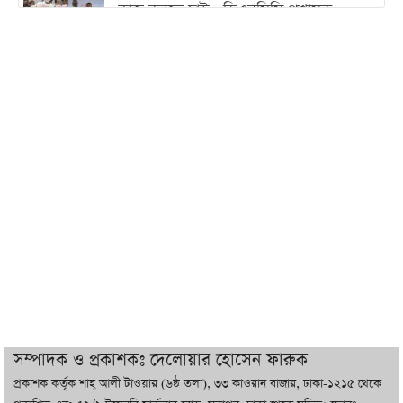
কাজ করতে চাই : ডিএনসিসি প্রশাসক
শেখ হাসিনা যেন ভারতের ভূখণ্ড ব্যবহার করে
রাজনৈতিক বক্তব্য দিতে না পারে
ট্রাম্পের সবশেষ ঘোষণার পর গাজায় একদিনে
সর্বোচ্চ নিহত
ইরানের সঙ্গে নতুন করে আলোচনায় বসছে
যুক্তরাষ্ট্র, জানালেন ট্রাম্প
চট্টগ্রামে ভয়াবহ গ্যাস সংকট : নিভেছে চুলা,
কমেছে উৎপাদন, বেড়েছে লোডশেডিং
সম্পাদক ও প্রকাশকঃ দেলোয়ার হোসেন ফারুক
প্রকাশক কর্তৃক শাহ্ আলী টাওয়ার (৬ষ্ঠ তলা), ৩৩ কাওরান বাজার, ঢাকা-১২১৫ থেকে
বাজারে কাঁচা মরিচে ‘আগুন’, ‘এত দাম তো