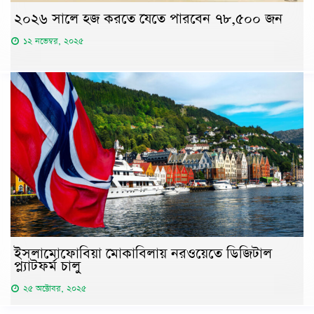
২০২৬ সালে হজ করতে যেতে পারবেন ৭৮,৫০০ জন
১২ নভেম্বর, ২০২৫
ইসলামোফোবিয়া মোকাবিলায় নরওয়েতে ডিজিটাল
প্ল্যাটফর্ম চালু
২৫ অক্টোবর, ২০২৫