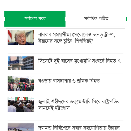
সর্বশেষ খবর
সর্বাধিক পঠিত
বারবার সময়সীমা পেরোলেও অনড় ট্রাম্প,
ইরানের সঙ্গে চুক্তি ‘শিগগিরই’
সিলেটে দুই বাসের মুখোমুখি সংঘর্ষে নিহত ৭
বগুড়ায় বাসচাপায় ৬ শ্রমিক নিহত
জুলাই শহীদদের ডকুমেন্টারি ঘিরে রাষ্ট্রপতির
সামনেই হট্টগোল
দলমত নির্বিশেষে সবার সহযোগিতায় উন্নয়ন