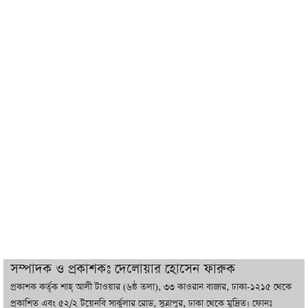
ইরানের সঙ্গে নতুন করে আলোচনায় বসছে
যুক্তরাষ্ট্র, জানালেন ট্রাম্প
চট্টগ্রামে ভয়াবহ গ্যাস সংকট : নিভেছে চুলা,
কমেছে উৎপাদন, বেড়েছে লোডশেডিং
বাজারে কাঁচা মরিচে ‘আগুন’, ‘এত দাম তো
আগে দেখিনি’
তরুণ উদ্ভাবক ও প্রযুক্তি উদ্যোক্তাদের পাশে
থাকবে সরকার: প্রধানমন্ত্রী
দুবাইয়ে বেনজীরের জামিন বাতিল করতে ল
সম্পাদক ও প্রকাশকঃ দেলোয়ার হোসেন ফারুক
ফার্ম নিয়োগ করেছে সরকার
প্রকাশক কর্তৃক শাহ্ আলী টাওয়ার (৬ষ্ঠ তলা), ৩৩ কাওরান বাজার, ঢাকা-১২১৫ থেকে
প্রকাশিত এবং ৫২/২ টয়েনবি সার্কুলার রোড, সুত্রাপুর, ঢাকা থেকে মুদ্রিত। ফোনঃ