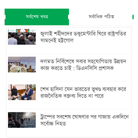
সর্বশেষ খবর
সর্বাধিক পঠিত
জুলাই শহীদদের ডকুমেন্টারি ঘিরে রাষ্ট্রপতির
সামনেই হট্টগোল
দলমত নির্বিশেষে সবার সহযোগিতায় উন্নয়ন
কাজ করতে চাই : ডিএনসিসি প্রশাসক
শেখ হাসিনা যেন ভারতের ভূখণ্ড ব্যবহার করে
রাজনৈতিক বক্তব্য দিতে না পারে
ট্রাম্পের সবশেষ ঘোষণার পর গাজায় একদিনে
সর্বোচ্চ নিহত