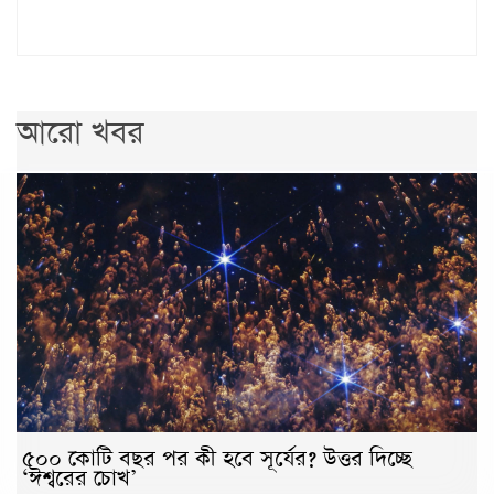
আরো খবর
৫০০ কোটি বছর পর কী হবে সূর্যের? উত্তর দিচ্ছে
‘ঈশ্বরের চোখ’