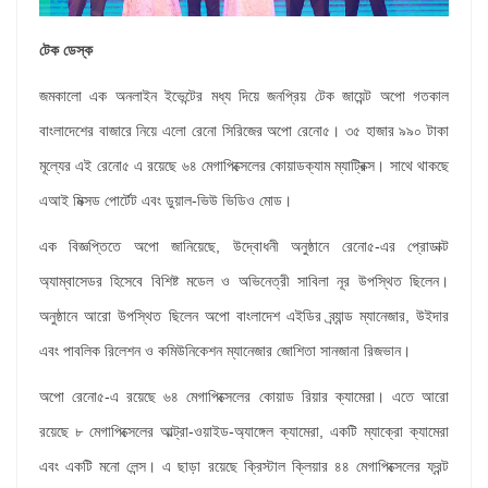
টেক ডেস্ক
জমকালো এক অনলাইন ইভেন্টের মধ্য দিয়ে জনপ্রিয় টেক জায়েন্ট অপো গতকাল
বাংলাদেশের বাজারে নিয়ে এলো রেনো সিরিজের অপো রেনো৫। ৩৫ হাজার ৯৯০ টাকা
মূল্যের এই রেনো৫ এ রয়েছে ৬৪ মেগাপিক্সেলের কোয়াডক্যাম ম্যাট্রিক্স। সাথে থাকছে
এআই মিক্সড পোর্টেট এবং ডুয়াল-ভিউ ভিডিও মোড।
এক বিজ্ঞপ্তিতে অপো জানিয়েছে, উদ্বোধনী অনুষ্ঠানে রেনো৫-এর প্রোডাক্ট
অ্যাম্বাসেডর হিসেবে বিশিষ্ট মডেল ও অভিনেত্রী সাবিলা নূর উপস্থিত ছিলেন।
অনুষ্ঠানে আরো উপস্থিত ছিলেন অপো বাংলাদেশ এইডির ব্র্যান্ড ম্যানেজার, উইদার
এবং পাবলিক রিলেশন ও কমিউনিকেশন ম্যানেজার জোশিতা সানজানা রিজভান।
অপো রেনো৫-এ রয়েছে ৬৪ মেগাপিক্সেলের কোয়াড রিয়ার ক্যামেরা। এতে আরো
রয়েছে ৮ মেগাপিক্সেলের আল্ট্রা-ওয়াইড-অ্যাঙ্গেল ক্যামেরা, একটি ম্যাক্রো ক্যামেরা
এবং একটি মনো লেন্স। এ ছাড়া রয়েছে ক্রিস্টাল ক্লিয়ার ৪৪ মেগাপিক্সেলের ফ্রন্ট