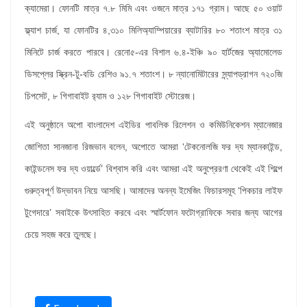
ক্যামেরা। ফোনটি মাত্র ৭.৮ মিমি এবং ওজনে মাত্র ১৭১ গ্রাম। আছে ৫০ ওয়াট
ফ্ল্যাশ চার্জ, যা ফোনটির ৪,৩১০ মিলিঅ্যাম্পিয়ারের ব্যাটারির ৮০ শতাংশ মাত্র ৩১
মিনিটে চার্জ করতে পারবে। রেনো৫-এর বিশাল ৬.৪-ইঞ্চি ৯০ হার্টজের অ্যামোলেড
ডিসপ্লের স্ক্রিন-টু-বডি রেশিও ৯১.৭ শতাংশ। ৮ ন্যানোমিটারের স্ন্যাপড্রাগন ৭২০জি
চিপসেট, ৮ গিগাবাইট র‍্যাম ও ১২৮ গিগাবাইট স্টোরেজ।
এই অনুষ্ঠানে অপো বাংলাদেশ এইডির পাবলিক রিলেশন ও কমিউনিকেশন ম্যানেজার
জোশিতা সানজানা রিজভান বলেন, অপোতে আমরা ‘টেকনোলজি ফর দ্য ম্যানকাইন্ড,
কাইন্ডনেস ফর দ্য ওয়ার্ল্ডে’ বিশ্বাস করি এবং আমরা এই অনুপ্রেরণা থেকেই এই শিল্পে
গুরুত্বপূর্ণ উদ্ভাবন নিয়ে আসছি। আমাদের অনন্য ইমেজিং ফিচারসমূহ ‘পিকচার লাইফ
টুগেদারে’ সবাইকে উৎসাহিত করবে এবং স্মার্টফোন ফটোগ্রাফিকে সবার জন্য আগের
চেয়ে সহজ করে তুলছে।