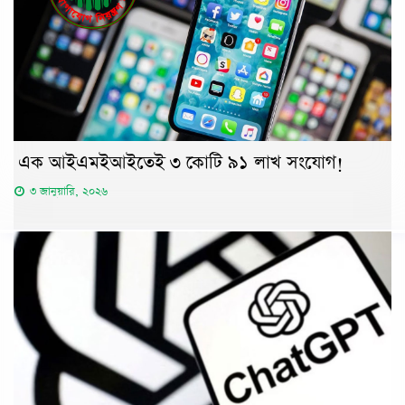
এক আইএমইআইতেই ৩ কোটি ৯১ লাখ সংযোগ!
৩ জানুয়ারি, ২০২৬