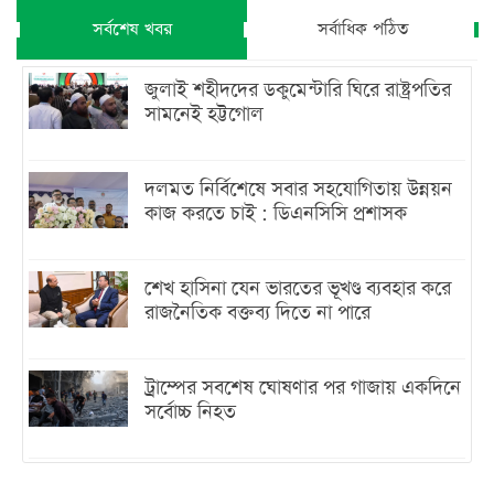
সর্বশেষ খবর
সর্বাধিক পঠিত
জুলাই শহীদদের ডকুমেন্টারি ঘিরে রাষ্ট্রপতির
সামনেই হট্টগোল
দলমত নির্বিশেষে সবার সহযোগিতায় উন্নয়ন
কাজ করতে চাই : ডিএনসিসি প্রশাসক
শেখ হাসিনা যেন ভারতের ভূখণ্ড ব্যবহার করে
রাজনৈতিক বক্তব্য দিতে না পারে
ট্রাম্পের সবশেষ ঘোষণার পর গাজায় একদিনে
সর্বোচ্চ নিহত
ইরানের সঙ্গে নতুন করে আলোচনায় বসছে