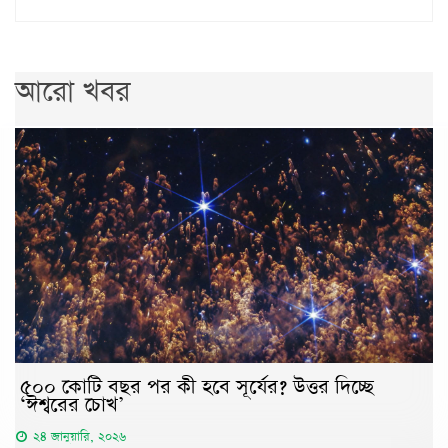
আরো খবর
৫০০ কোটি বছর পর কী হবে সূর্যের? উত্তর দিচ্ছে
‘ঈশ্বরের চোখ’
২৪ জানুয়ারি, ২০২৬