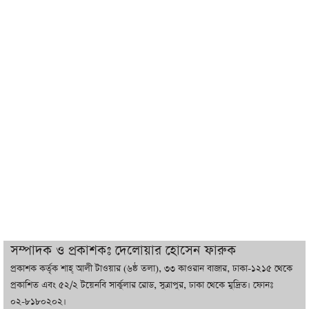
যুক্তরাষ্ট্র, জানালেন ট্রাম্প
চট্টগ্রামে ভয়াবহ গ্যাস সংকট : নিভেছে চুলা,
কমেছে উৎপাদন, বেড়েছে লোডশেডিং
বাজারে কাঁচা মরিচে ‘আগুন’, ‘এত দাম তো
আগে দেখিনি’
তরুণ উদ্ভাবক ও প্রযুক্তি উদ্যোক্তাদের পাশে
থাকবে সরকার: প্রধানমন্ত্রী
দুবাইয়ে বেনজীরের জামিন বাতিল করতে ল
সম্পাদক ও প্রকাশকঃ দেলোয়ার হোসেন ফারুক
ফার্ম নিয়োগ করেছে সরকার
প্রকাশক কর্তৃক শাহ্ আলী টাওয়ার (৬ষ্ঠ তলা), ৩৩ কাওরান বাজার, ঢাকা-১২১৫ থেকে
প্রকাশিত এবং ৫২/২ টয়েনবি সার্কুলার রোড, সুত্রাপুর, ঢাকা থেকে মুদ্রিত। ফোনঃ
০২-৮১৮০২০২।
বেনজীরকে ফিরিয়ে এনে বিচার কাজ সম্পন্ন