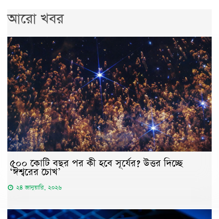
আরো খবর
৫০০ কোটি বছর পর কী হবে সূর্যের? উত্তর দিচ্ছে
‘ঈশ্বরের চোখ’
২৪ জানুয়ারি, ২০২৬