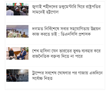
জুলাই শহীদদের ডকুমেন্টারি ঘিরে রাষ্ট্রপতির
সামনেই হট্টগোল
দলমত নির্বিশেষে সবার সহযোগিতায় উন্নয়ন
কাজ করতে চাই : ডিএনসিসি প্রশাসক
শেখ হাসিনা যেন ভারতের ভূখণ্ড ব্যবহার করে
রাজনৈতিক বক্তব্য দিতে না পারে
ট্রাম্পের সবশেষ ঘোষণার পর গাজায় একদিনে
সর্বোচ্চ নিহত
ইরানের সঙ্গে নতুন করে আলোচনায় বসছে
যুক্তরাষ্ট্র, জানালেন ট্রাম্প