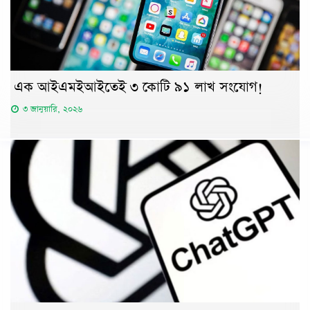
এক আইএমইআইতেই ৩ কোটি ৯১ লাখ সংযোগ!
৩ জানুয়ারি, ২০২৬