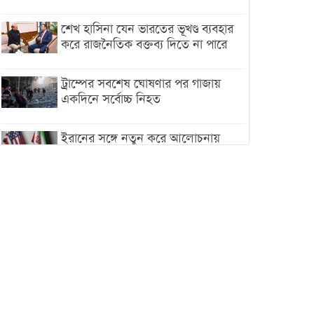
শেখ হাসিনা যেন ভারতের ভূখণ্ড ব্যবহার
করে রাজনৈতিক বক্তব্য দিতে না পারে
ট্রাম্পের সবশেষ ঘোষণার পর গাজায়
একদিনে সর্বোচ্চ নিহত
ইরানের সঙ্গে নতুন করে আলোচনায়
বসছে যুক্তরাষ্ট্র, জানালেন ট্রাম্প
চট্টগ্রামে ভয়াবহ গ্যাস সংকট : নিভেছে
চুলা, কমেছে উৎপাদন, বেড়েছে
লোডশেডিং
বাজারে কাঁচা মরিচে ‘আগুন’, ‘এত দাম
তো আগে দেখিনি’