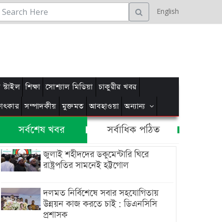
English
স্টাইল
শিক্ষা
সোশ্যাল মিডিয়া
চাকুরীর খবর
্ষাৎকার
সম্পাদকীয়
মুক্তমত
আবহাওয়া
অন্যান্য
সর্বশেষ খবর
সর্বাধিক পঠিত
জুলাই শহীদদের ডকুমেন্টারি ঘিরে
রাষ্ট্রপতির সামনেই হট্টগোল
দলমত নির্বিশেষে সবার সহযোগিতায়
উন্নয়ন কাজ করতে চাই : ডিএনসিসি
প্রশাসক