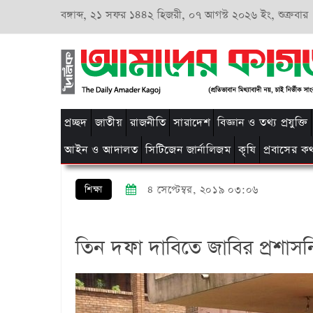
বঙ্গাব্দ,
২১ সফর ১৪৪২ হিজরী,
০৭ আগস্ট ২০২৬ ইং, শুক্রবার
প্রচ্ছদ
জাতীয়
রাজনীতি
সারাদেশ
বিজ্ঞান ও তথ্য প্রযুক্তি
আইন ও আদালত
সিটিজেন জার্নালিজম
কৃষি
প্রবাসের ক
শিক্ষা
৪ সেপ্টেম্বর, ২০১৯ ০৩:০৬
তিন দফা দাবিতে জাবির প্রশা