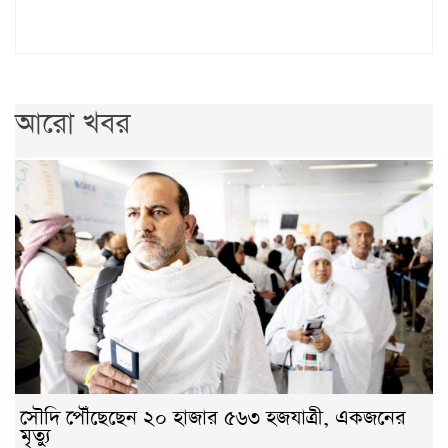
আরো খবর
সৌদি পৌঁছেছেন ২০ হাজার ৫৬৩ হজযাত্রী, একজনের
মৃত্যু