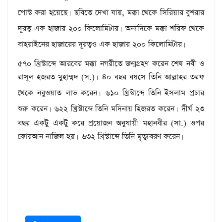
পোস্ট করা হয়েছে
ছবিতে দেখা যায়, মক্কা থেকে সিরিয়ার বুশরার
।
দূরত্ব এক হাজার ২০০ কিলোমিটার
অন্যদিকে মক্কা শরিফ থেকে
।
বাহরাইনের হাজারের দূরত্বও এক হাজার ২০০ কিলোমিটার
।
৫৭০ খ্রিস্টাব্দে আরবের মক্কা নগরীতে জন্মগ্রহণ করেন শেষ নবী ও
রাসূল হজরত মুহাম্মদ (স.)
৪০ বছর বয়সে তিনি আল্লাহর তরফ
।
থেকে নবুওয়াত লাভ করেন
৬১০ খ্রিস্টাব্দে তিনি ইসলাম প্রচার
।
শুরু করেন
৬২২ খ্রিস্টাব্দে তিনি মদিনায় হিজরত করেন
দীর্ঘ ২৩
।
।
বছর একটু একটু করে প্রয়োজন অনুযায়ী মহানবীর (সা.) ওপর
কোরআন নাজিল হয়
৬৩২ খ্রিস্টাব্দে তিনি মৃত্যুবরণ করেন
।
।