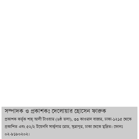
শেখ হাসিনা যেন ভারতের ভূখণ্ড ব্যবহার করে
রাজনৈতিক বক্তব্য দিতে না পারে
ট্রাম্পের সবশেষ ঘোষণার পর গাজায় একদিনে
সর্বোচ্চ নিহত
ইরানের সঙ্গে নতুন করে আলোচনায় বসছে
যুক্তরাষ্ট্র, জানালেন ট্রাম্প
চট্টগ্রামে ভয়াবহ গ্যাস সংকট : নিভেছে চুলা,
কমেছে উৎপাদন, বেড়েছে লোডশেডিং
সম্পাদক ও প্রকাশকঃ দেলোয়ার হোসেন ফারুক
প্রকাশক কর্তৃক শাহ্ আলী টাওয়ার (৬ষ্ঠ তলা), ৩৩ কাওরান বাজার, ঢাকা-১২১৫ থেকে
বাজারে কাঁচা মরিচে ‘আগুন’, ‘এত দাম তো
প্রকাশিত এবং ৫২/২ টয়েনবি সার্কুলার রোড, সুত্রাপুর, ঢাকা থেকে মুদ্রিত। ফোনঃ
আগে দেখিনি’
০২-৮১৮০২০২।