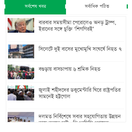
সর্বশেষ খবর
সর্বাধিক পঠিত
বারবার সময়সীমা পেরোলেও অনড় ট্রাম্প,
ইরানের সঙ্গে চুক্তি ‘শিগগিরই’
সিলেটে দুই বাসের মুখোমুখি সংঘর্ষে নিহত ৭
বগুড়ায় বাসচাপায় ৬ শ্রমিক নিহত
জুলাই শহীদদের ডকুমেন্টারি ঘিরে রাষ্ট্রপতির
সামনেই হট্টগোল
দলমত নির্বিশেষে সবার সহযোগিতায় উন্নয়ন
কাজ করতে চাই : ডিএনসিসি প্রশাসক