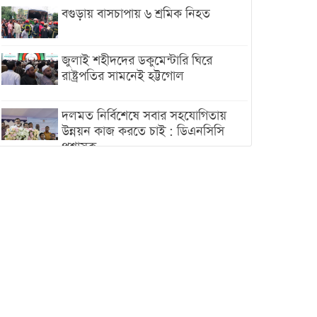
বগুড়ায় বাসচাপায় ৬ শ্রমিক নিহত
জুলাই শহীদদের ডকুমেন্টারি ঘিরে
রাষ্ট্রপতির সামনেই হট্টগোল
দলমত নির্বিশেষে সবার সহযোগিতায়
উন্নয়ন কাজ করতে চাই : ডিএনসিসি
প্রশাসক
শেখ হাসিনা যেন ভারতের ভূখণ্ড ব্যবহার
করে রাজনৈতিক বক্তব্য দিতে না পারে
ট্রাম্পের সবশেষ ঘোষণার পর গাজায়
একদিনে সর্বোচ্চ নিহত
ইরানের সঙ্গে নতুন করে আলোচনায়
বসছে যুক্তরাষ্ট্র, জানালেন ট্রাম্প