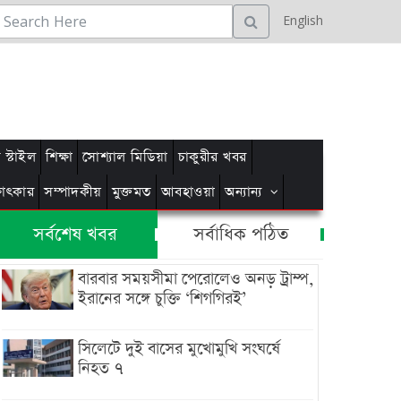
English
স্টাইল
শিক্ষা
সোশ্যাল মিডিয়া
চাকুরীর খবর
্ষাৎকার
সম্পাদকীয়
মুক্তমত
আবহাওয়া
অন্যান্য
সর্বশেষ খবর
সর্বাধিক পঠিত
বারবার সময়সীমা পেরোলেও অনড় ট্রাম্প,
ইরানের সঙ্গে চুক্তি ‘শিগগিরই’
সিলেটে দুই বাসের মুখোমুখি সংঘর্ষে
নিহত ৭