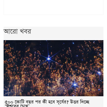
আরো খবর
৫০০ কোটি বছর পর কী হবে সূর্যের? উত্তর দিচ্ছে
‘ঈশ্বরের চোখ’