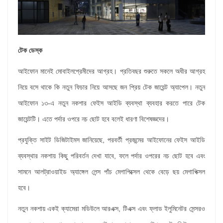
টেক ডেস্ক
আইফোন মানেই মোবাইলপ্রেমীদের আগ্রহ। প্রতিবছর শুরুতে সকলে অধীর আগ্রহ
নিয়ে বসে থাকে কি নতুন ফিচার নিয়ে আসছে জন প্রিয় টেক জায়েন্ট অ্যাপেল। নতুন
আইফোন ১৩-এ নতুন নকশার ফেইস আইডি ব্যবস্থা ব্যবহার করতে পারে টেক
জায়েন্টটি। এতে পর্দার ওপরে নচ ছোট হবে বলেই ধারণা বিশেষজ্ঞদের।
প্রযুক্তি সাইট ডিজিটাইমস জানিয়েছে, পরবর্তী প্রজন্মের আইফোনের ফেইস আইডি
ব্যবস্থার নকশায় কিছু পরিবর্তন দেখা যাবে, ফলে পর্দার ওপরের নচ ছোট হবে এবং
সামনে আলট্রাওয়াইড অ্যাঙ্গেল লেন্স পাঁচ মেগাপিক্সেল থেকে বেড়ে ছয় মেগাপিক্সল
হবে।
নতুন নকশায় একই ক্যামেরা মডিউলে আরএক্স, টিএক্স এবং ফ্লাড ইলুমিনেটর সেন্সরও