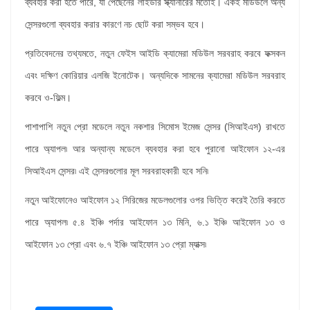
ব্যবহার করা হতে পারে, যা পেছেনের লাইডার স্ক্যানারের মতোই। একই মডিউলে অন্য
সেন্সরগুলো ব্যবহার করার কারণে নচ ছোট করা সম্ভব হবে।
প্রতিবেদনের তথ্যমতে, নতুন ফেইস আইডি ক্যামেরা মডিউল সরবরাহ করবে ফক্সকন
এবং দক্ষিণ কোরিয়ার এলজি ইনোটেক। অন্যদিকে সামনের ক্যামেরা মডিউল সরবরাহ
করবে ও-ফিল্ম।
পাশাপাশি নতুন প্রো মডেলে নতুন নকশার সিমোস ইমেজ সেন্সর (সিআইএস) রাখতে
পারে অ্যাপল৷ আর অন্যান্য মডেলে ব্যবহার করা হবে পুরানো আইফোন ১২-এর
সিআইএস সেন্সর৷ এই সেন্সরগুলোর মূল সরবরাহকারী হবে সনি৷
নতুন আইফোনেও আইফোন ১২ সিরিজের মডেলগুলোর ওপর ভিত্তি করেই তৈরি করতে
পারে অ্যাপল৷ ৫.৪ ইঞ্চি পর্দার আইফোন ১৩ মিনি, ৬.১ ইঞ্চি আইফোন ১৩ ও
আইফোন ১৩ প্রো এবং ৬.৭ ইঞ্চি আইফোন ১৩ প্রো ম্যাক্স৷