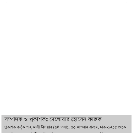
ইরানের সঙ্গে নতুন করে আলোচনায় বসছে
যুক্তরাষ্ট্র, জানালেন ট্রাম্প
চট্টগ্রামে ভয়াবহ গ্যাস সংকট : নিভেছে চুলা,
কমেছে উৎপাদন, বেড়েছে লোডশেডিং
বাজারে কাঁচা মরিচে ‘আগুন’, ‘এত দাম তো
আগে দেখিনি’
তরুণ উদ্ভাবক ও প্রযুক্তি উদ্যোক্তাদের পাশে
থাকবে সরকার: প্রধানমন্ত্রী
দুবাইয়ে বেনজীরের জামিন বাতিল করতে ল
সম্পাদক ও প্রকাশকঃ দেলোয়ার হোসেন ফারুক
ফার্ম নিয়োগ করেছে সরকার
প্রকাশক কর্তৃক শাহ্ আলী টাওয়ার (৬ষ্ঠ তলা), ৩৩ কাওরান বাজার, ঢাকা-১২১৫ থেকে