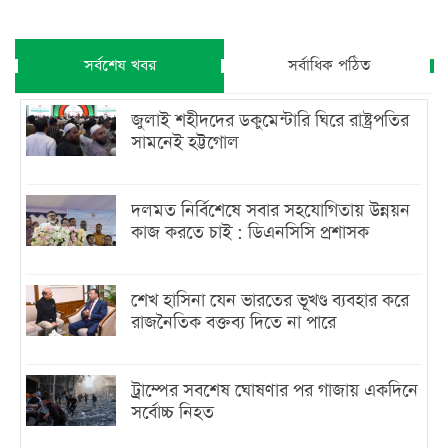
সর্বশেষ খবর
সর্বাধিক পঠিত
জুলাই শহীদদের ডকুমেন্টারি ঘিরে রাষ্ট্রপতির
সামনেই হট্টগোল
দলমত নির্বিশেষে সবার সহযোগিতায় উন্নয়ন
কাজ করতে চাই : ডিএনসিসি প্রশাসক
শেখ হাসিনা যেন ভারতের ভূখণ্ড ব্যবহার করে
রাজনৈতিক বক্তব্য দিতে না পারে
ট্রাম্পের সবশেষ ঘোষণার পর গাজায় একদিনে
সর্বোচ্চ নিহত