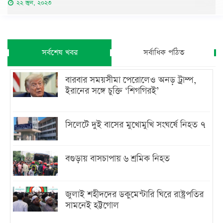
২২ জুন, ২০২৩
সর্বশেষ খবর
সর্বাধিক পঠিত
বারবার সময়সীমা পেরোলেও অনড় ট্রাম্প,
ইরানের সঙ্গে চুক্তি ‘শিগগিরই’
সিলেটে দুই বাসের মুখোমুখি সংঘর্ষে নিহত ৭
বগুড়ায় বাসচাপায় ৬ শ্রমিক নিহত
জুলাই শহীদদের ডকুমেন্টারি ঘিরে রাষ্ট্রপতির
সামনেই হট্টগোল