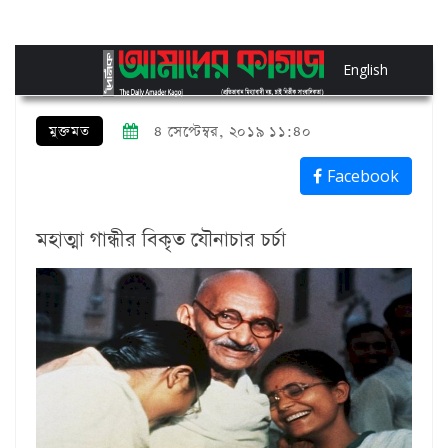
English
মুক্তমত
৪ সেপ্টেম্বর, ২০১৯ ১১:৪০
Facebook
মহাত্মা গান্ধীর বিকৃত যৌনাচার চর্চা