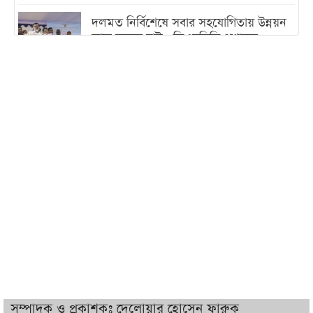
দলমত নির্বিশেষে সবার সহযোগিতায় উন্নয়ন
কাজ করতে চাই : ডিএনসিসি প্রশাসক
শেখ হাসিনা যেন ভারতের ভূখণ্ড ব্যবহার করে
রাজনৈতিক বক্তব্য দিতে না পারে
ট্রাম্পের সবশেষ ঘোষণার পর গাজায় একদিনে
সর্বোচ্চ নিহত
ইরানের সঙ্গে নতুন করে আলোচনায় বসছে
যুক্তরাষ্ট্র, জানালেন ট্রাম্প
চট্টগ্রামে ভয়াবহ গ্যাস সংকট : নিভেছে চুলা,
কমেছে উৎপাদন, বেড়েছে লোডশেডিং
সম্পাদক ও প্রকাশকঃ দেলোয়ার হোসেন ফারুক