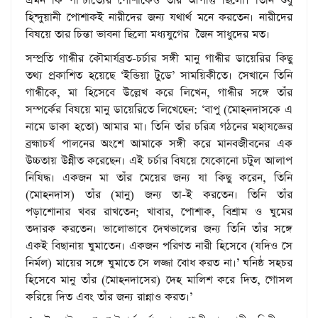
এমন কি পাশ্চাত্যের পোশাকেও তার আপত্তি ছিলো। তিনি শুধু
হিন্দুয়ানী পোশাকই নারীদের জন্য যথার্থ মনে করতেন। নারীদের
বিষয়ে তার চিন্তা ভাবনা ছিলো মধ্যযুগের জৈন সাধুদের মত।
সম্প্রতি গান্ধীর কৌমার্যব্রত-চর্চার সঙ্গী মানু গান্ধীর ডায়েরির কিছু
তথ্য প্রকাশিত হয়েছে ‘ইন্ডিয়া টুডে’ সাময়িকীতে। সেখানে তিনি
গান্ধীকে, মা হিসেবে উল্লেখ করে লিখেন, গান্ধীর সঙ্গে তাঁর
সম্পর্কের বিষয়ে মানু ডায়েরিতে লিখেছেন: ‘বাপু (মোহনদাসকে এ
নামে ডাকা হতো) আমার মা। তিনি তাঁর চরিত্র গঠনের মহাযজ্ঞের
ব্রহ্মাচর্য পালনের অংশে আমাকে সঙ্গী করে মানবজীবনের এক
উচ্চতায় উন্নীত করেছেন। এই চর্চার বিষয়ে যেকোনো চটুল আলাপ
নিষিদ্ধ। একজন মা তাঁর মেয়ের জন্য যা কিছু করেন, তিনি
(মোহনদাস) তাঁর (মানু) জন্য তা-ই করতেন। তিনি তাঁর
পড়াশোনার খবর রাখতেন; খাবার, পোশাক, বিশ্রাম ও ঘুমের
তদারক করতেন। ভালোভাবে দেখভালের জন্য তিনি তাঁর সঙ্গে
একই বিছানায় ঘুমাতেন। একজন পরিণত নারী হিসেবে (যদিও সে
নির্মল) মায়ের সঙ্গে ঘুমাতে সে লজ্জা বোধ করত না।’ ঘনিষ্ঠ সহচর
হিসেবে মানু তাঁর (মোহনদাসের) দেহ মালিশ করে দিত, গোসল
করিয়ে দিত এবং তাঁর জন্য রান্নাও করত।’