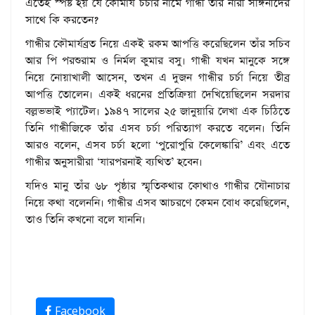
এতেই স্পষ্ট হয় যে কৌমার্য চর্চার নামে গান্ধী তার নারী সঙ্গিনীদের
সাথে কি করতেন?
গান্ধীর কৌমার্যব্রত নিয়ে একই রকম আপত্তি করেছিলেন তাঁর সচিব
আর পি পরশুরাম ও নির্মল কুমার বসু। গান্ধী যখন মানুকে সঙ্গে
নিয়ে নোয়াখালী আসেন, তখন এ দুজন গান্ধীর চর্চা নিয়ে তীব্র
আপত্তি তোলেন। একই ধরনের প্রতিক্রিয়া দেখিয়েছিলেন সরদার
বল্লভভাই প্যাটেল। ১৯৪৭ সালের ২৫ জানুয়ারি লেখা এক চিঠিতে
তিনি গান্ধীজিকে তাঁর এসব চর্চা পরিত্যাগ করতে বলেন। তিনি
আরও বলেন, এসব চর্চা হলো ‘পুরোপুরি কেলেঙ্কারি’ এবং এতে
গান্ধীর অনুসারীরা ‘যারপরনাই ব্যথিত’ হবেন।
যদিও মানু তাঁর ৬৮ পৃষ্ঠার স্মৃতিকথার কোথাও গান্ধীর যৌনাচার
নিয়ে কথা বলেননি। গান্ধীর এসব আচরণে কেমন বোধ করেছিলেন,
তাও তিনি কখনো বলে যাননি।
Facebook