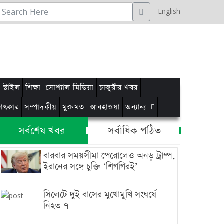
English
স্টাইল
শিক্ষা
সোশ্যাল মিডিয়া
চাকুরীর খবর
্ষাৎকার
সম্পাদকীয়
মুক্তমত
আবহাওয়া
অন্যান্য
সর্বশেষ খবর
সর্বাধিক পঠিত
বারবার সময়সীমা পেরোলেও অনড় ট্রাম্প,
ইরানের সঙ্গে চুক্তি ‘শিগগিরই’
সিলেটে দুই বাসের মুখোমুখি সংঘর্ষে
নিহত ৭