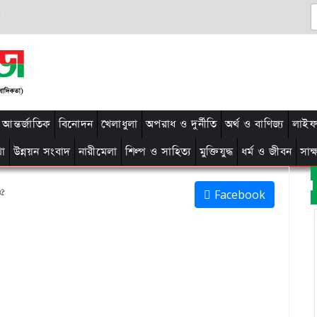
আন্তর্জাতিক
বিনোদন
খেলাধুলা
অপরাধ ও দুর্নীতি
অর্থ ও বাণিজ্য
লাইফ 
থা
উন্নয়ন সংবাদ
নারীমেলা
শিল্প ও সাহিত্য
মুক্তিযুদ্ধ
ধর্ম ও জীবন
সাক
১৫
Facebook