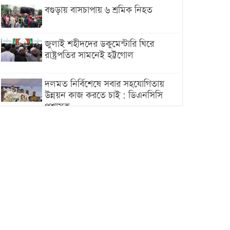
বগুড়ায় বাসচাপায় ৬ শ্রমিক নিহত
জুলাই শহীদদের ডকুমেন্টারি ঘিরে
রাষ্ট্রপতির সামনেই হট্টগোল
দলমত নির্বিশেষে সবার সহযোগিতায়
উন্নয়ন কাজ করতে চাই : ডিএনসিসি
প্রশাসক
শেখ হাসিনা যেন ভারতের ভূখণ্ড ব্যবহার
করে রাজনৈতিক বক্তব্য দিতে না পারে
ট্রাম্পের সবশেষ ঘোষণার পর গাজায়
একদিনে সর্বোচ্চ নিহত
ইরানের সঙ্গে নতুন করে আলোচনায়
বসছে যুক্তরাষ্ট্র, জানালেন ট্রাম্প