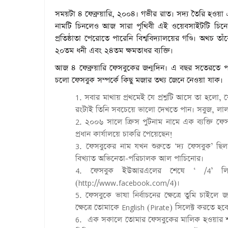
সময়টা ৪ ফেব্রুয়ারি, ২০০৪। গভীর রাত। সদ্য তৈরি হও
নামটি চিনলেও আজ সারা পৃথিবী এই ওয়েবসাইটটি চিনে এ
প্রতিষ্ঠাতা পেরোতে পারেনি বিশ্ববিদ্যালয়ের গণ্ডি। অথচ 
২০তম ধনী এবং ২৪তম ক্ষমতাধর ব্যক্তি।
আজ ৪ ফেব্রুয়ারি ফেসবুকের জন্মদিন। এ বছর সতেরতে প
চলো ফেসবুক সম্পর্কে কিছু মজার তথ্য জেনে নেওয়া যাক।
সবার মাথায় প্রথমেই যে প্রশ্নটি আসে তা হলো, ফ
রংটাই তিনি সবচেয়ে ভালো দেখতে পান। সবুজ, লাল
২০০৬ সালে ক্রিস পুটনাম নামে এক ব্যক্তি 
প্রধান কার্যালয়ে চাকরি পেয়েছেন!
ফেসবুকের নাম যখন শুরুতে ‘দ্য ফেসবুক’ ছিল
বিখ্যাত অভিনেতা-পরিচালক আল পাচিনোর।
ফেসবুক ইউআরএলের শেষে ‘ /4’ লিখলে
(http://www.facebook.com/4)
।
ফেসবুকে ভাষা নির্বাচনের ক্ষেত্রে তুমি চাইলে
ক্ষেত্রে তোমাকে English (Pirate) সিলেক্ট করতে হব
এক সকালে তোমার ফেসবুকের মালিক হওয়ার শখ