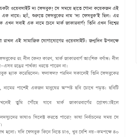
য়া একটা ওয়েবসাইট দ্য ফেসবুক! সে সময়ে হাতে গোনা কয়েকজন এই
ক নামে। হ্যাঁ, শুরুতে ফেসবুকের নাম ‘দ্য ফেসবুক’ই ছিল। এর
তাঁকে এখন সবাই এক নামে চেনে মার্ক জাকারবার্গ! তিনি এখন বিশ্বের
া রাখল এই সামাজিক যোগাযোগের ওয়েবসাইট। জন্মদিন উপলক্ষে
েসবুকের রং নীল কেন? কারণ, মার্ক জাকারবার্গ আংশিক বর্ণান্ধ। নীল
—এসব রঙের পার্থক্য ধরতে পারেন না।
ফেসবুক হ্যাক করেছিলেন। ফলাফল? পরদিন সকালেই তিনি ফেসবুকের
, নামের পাশেই একজন মানুষের অস্পষ্ট ছবি চোখে পড়ত। ছবিটি
ই তুমি পৌঁছে যাবে মার্ক জাকারবার্গের প্রোফাইলে
 জলদস্যুদের ভাষাও সিলেক্ট করতে পারো! ভাষা নির্বাচনের সময় সে
ে।
 হলো। যদি ফেসবুক কিনে নিতে চাও, খুব বেশি নয়—কমপক্ষে ৪০