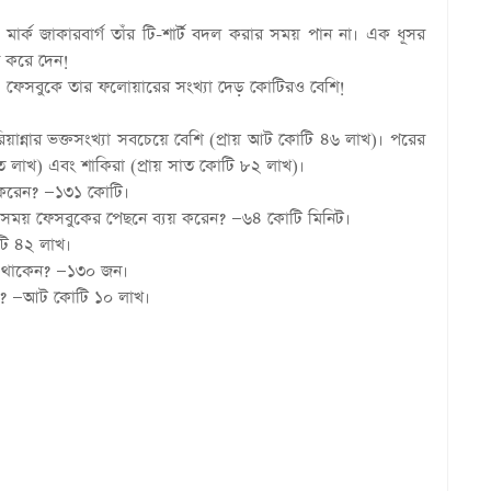
র্ক জাকারবার্গ তাঁর টি-শার্ট বদল করার সময় পান না। এক ধূসর
র করে দেন!
ে। ফেসবুকে তার ফলোয়ারের সংখ্যা দেড় কোটিরও বেশি!
 রিয়ান্নার ভক্তসংখ্যা সবচেয়ে বেশি (প্রায় আট কোটি ৪৬ লাখ)। পরের
ত লাখ) এবং শাকিরা (প্রায় সাত কোটি ৮২ লাখ)।
 করেন? —১৩১ কোটি।
কু সময় ফেসবুকের পেছনে ব্যয় করেন? —৬৪ কোটি মিনিট।
টি ৪২ লাখ।
ু থাকেন? —১৩০ জন।
কত? —আট কোটি ১০ লাখ।