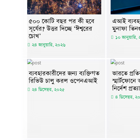
৫০০ কোটি বছর পর কী হবে
এআই ব্যবহা
সূর্যের? উত্তর দিচ্ছে ‘ঈশ্বরের
মুনাফা তিন
চোখ’
১০ জানুয়ারি,
২৪ জানুয়ারি, ২০২৬
ব্যবহারকারীদের জন্য ব্যক্তিগত
ভারতে প্রতি
রিভিউ চালু করল ওপেনএআই
স্মার্টফোনে
নির্দেশ প্রত্
২৪ ডিসেম্বর, ২০২৫
৪ ডিসেম্বর, ২