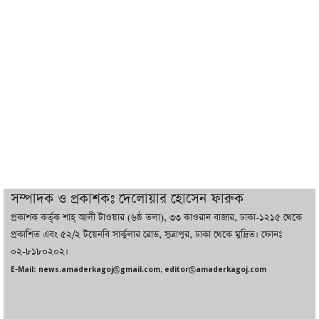
ট্রাম্পের সবশেষ ঘোষণার পর গাজায় একদিনে
সর্বোচ্চ নিহত
ইরানের সঙ্গে নতুন করে আলোচনায় বসছে
যুক্তরাষ্ট্র, জানালেন ট্রাম্প
চট্টগ্রামে ভয়াবহ গ্যাস সংকট : নিভেছে চুলা,
কমেছে উৎপাদন, বেড়েছে লোডশেডিং
সম্পাদক ও প্রকাশকঃ দেলোয়ার হোসেন ফারুক
প্রকাশক কর্তৃক শাহ্ আলী টাওয়ার (৬ষ্ঠ তলা), ৩৩ কাওরান বাজার, ঢাকা-১২১৫ থেকে
বাজারে কাঁচা মরিচে ‘আগুন’, ‘এত দাম তো
প্রকাশিত এবং ৫২/২ টয়েনবি সার্কুলার রোড, সুত্রাপুর, ঢাকা থেকে মুদ্রিত। ফোনঃ
আগে দেখিনি’
০২-৮১৮০২০২।
E-Mail: news.amaderkagoj@gmail.com, editor@amaderkagoj.com