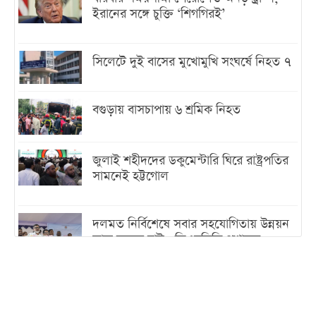
ইরানের সঙ্গে চুক্তি ‘শিগগিরই’
সিলেটে দুই বাসের মুখোমুখি সংঘর্ষে নিহত ৭
বগুড়ায় বাসচাপায় ৬ শ্রমিক নিহত
জুলাই শহীদদের ডকুমেন্টারি ঘিরে রাষ্ট্রপতির
সামনেই হট্টগোল
দলমত নির্বিশেষে সবার সহযোগিতায় উন্নয়ন
কাজ করতে চাই : ডিএনসিসি প্রশাসক
শেখ হাসিনা যেন ভারতের ভূখণ্ড ব্যবহার করে
রাজনৈতিক বক্তব্য দিতে না পারে