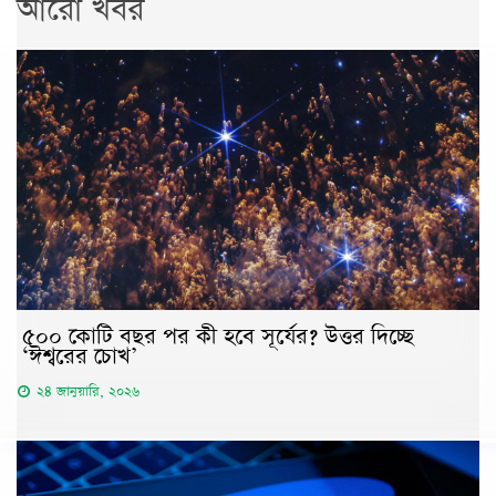
আরো খবর
৫০০ কোটি বছর পর কী হবে সূর্যের? উত্তর দিচ্ছে
‘ঈশ্বরের চোখ’
২৪ জানুয়ারি, ২০২৬