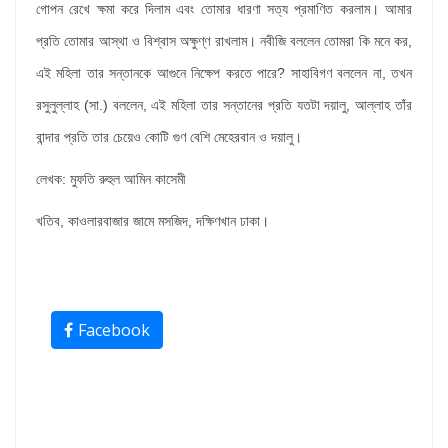
গোপন রেখে ক্ষমা করে দিলাম এবং তোমার ধারণা সত্য প্রমাণিত করলাম। আমার
প্রতি তোমার আস্থা ও বিশ্বাস অক্ষুণ্ণ রাখলাম। নবীজি বললেন তোমরা কি মনে কর,
এই মহিলা তার সন্তানকে আগুনে নিক্ষেপ করতে পারে? সাহাবিগণ বললেন না, তখন
রসুলুল্লাহ (সা.) বললেন, এই মহিলা তার সন্তানের প্রতি যতটা দয়ালু, আল্লাহ তাঁর
বান্দার প্রতি তার চেয়েও কোটি গুণ বেশি মেহেরবান ও দয়ালু।
লেখক: মুফতি রুহুল আমিন কাসেমী
খতিব, কাওলারবাজার জামে মসজিদ, দক্ষিণখান ঢাকা।
Facebook