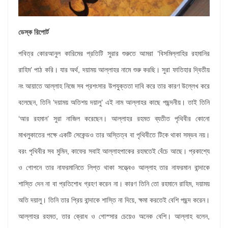
ডেস্ক রিপোর্ট
পবিত্র কোরআনুল কারিমের প্রতিটি সুরার শুরুতে আমরা ‘বিসমিল্লাহির রহমানির
রাহিম’ পাঠ করি। যার অর্থ, দয়াময় আল্লাহর নামে শুরু করছি। সুরা ফাতিহার দ্বিতীয়
নং আয়াতে আল্লাহ নিজে সব প্রশংসার উপযুক্ততা দাবি করে তার কারণ উল্লেখ করে
বলেছেন, তিনি ‘দয়াময় অতিশয় দয়ালু’ এই নাম আল্লাহর কাছে পছন্দনীয়। তাই তিনি
‘আর রহমান’ সুরা নাজিল করেছেন। আল্লাহর রহমত ব্যতীত পৃথিবীর কোনো
মাখলুকাতের পক্ষে একটি সেকেন্ডও তার অস্তিত্ব বা পৃথিবীতে টিকে থাকা সম্ভব নয়।
বরং পৃথিবীর সব মুমিন, কাফের সবাই আল্লাহপাকের রহমতেই বেঁচে আছে। প্রকাশ্যে
ও গোপনে তার নাফরমানিতে লিপ্ত থাকা সত্ত্বেও আল্লাহ তার নাফরমান বান্দাকে
শাস্তি দেন না বা প্রতিশোধ গ্রহণ করেন না। কারণ তিনি তো রহমানে রাহিম, দয়াময়
অতি দয়ালু। তিনি তার প্রিয় বান্দাকে শাস্তি না দিয়ে, ক্ষমা করতেই বেশি পছন্দ করেন।
আল্লাহর রহমত, তার ক্রোধ ও গোস্সার চেয়েও অনেক বেশি। আল্লাহ বলেন,