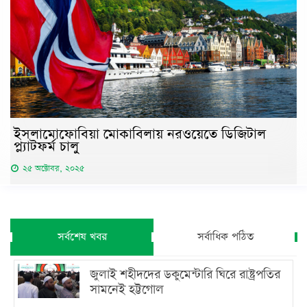
ইসলামোফোবিয়া মোকাবিলায় নরওয়েতে ডিজিটাল
প্ল্যাটফর্ম চালু
২৫ অক্টোবর, ২০২৫
সর্বশেষ খবর
সর্বাধিক পঠিত
জুলাই শহীদদের ডকুমেন্টারি ঘিরে রাষ্ট্রপতির
সামনেই হট্টগোল