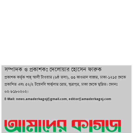
বাজারে কাঁচা মরিচে ‘আগুন’, ‘এত দাম তো
আগে দেখিনি’
তরুণ উদ্ভাবক ও প্রযুক্তি উদ্যোক্তাদের পাশে
থাকবে সরকার: প্রধানমন্ত্রী
দুবাইয়ে বেনজীরের জামিন বাতিল করতে ল
সম্পাদক ও প্রকাশকঃ দেলোয়ার হোসেন ফারুক
ফার্ম নিয়োগ করেছে সরকার
প্রকাশক কর্তৃক শাহ্ আলী টাওয়ার (৬ষ্ঠ তলা), ৩৩ কাওরান বাজার, ঢাকা-১২১৫ থেকে
প্রকাশিত এবং ৫২/২ টয়েনবি সার্কুলার রোড, সুত্রাপুর, ঢাকা থেকে মুদ্রিত। ফোনঃ
০২-৮১৮০২০২।
বেনজীরকে ফিরিয়ে এনে বিচার কাজ সম্পন্ন
E-Mail: news.amaderkagoj@gmail.com, editor@amaderkagoj.com
করা হবে : পররাষ্ট্র প্রতিমন্ত্রী