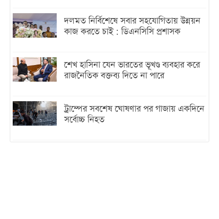
দলমত নির্বিশেষে সবার সহযোগিতায় উন্নয়ন
কাজ করতে চাই : ডিএনসিসি প্রশাসক
শেখ হাসিনা যেন ভারতের ভূখণ্ড ব্যবহার করে
রাজনৈতিক বক্তব্য দিতে না পারে
ট্রাম্পের সবশেষ ঘোষণার পর গাজায় একদিনে
সর্বোচ্চ নিহত
ইরানের সঙ্গে নতুন করে আলোচনায় বসছে
যুক্তরাষ্ট্র, জানালেন ট্রাম্প
চট্টগ্রামে ভয়াবহ গ্যাস সংকট : নিভেছে চুলা,
কমেছে উৎপাদন, বেড়েছে লোডশেডিং