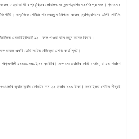
রয়েছে ৮ ন্যানোমিটার প্রযুক্তির কোয়ালকমের স্ন্যাপড্রাগন ৭২০জি প্রসেসর। প্রসেসরে
িপিইউ। অন্যদিকে গেইমিং পারফরম্যান্স নিশ্চিতে রয়েছে স্ন্যাপড্রাগনের এলিট গেইমিং
র কাস্টমাইজড এমআইইউআই ১২। ফলে পাওয়া যাবে নতুন অনেক ফিচার।
্গে রয়েছে একটি ডেডিকেটেড মাইক্রো এসডি কার্ড স্লট।
েছে শক্তিশালী ৫০০০এমএএইচের ব্যাটারি। সঙ্গে ৩৩ ওয়াটের ফাস্ট চার্জার, যা ৫০ শতাংশ
বি+৬৪জিবি ভ্যারিয়েন্টের ফোনটির দাম ২২ হাজার ৯৯৯ টাকা। অথরাইজড স্টোরে শীঘ্রই