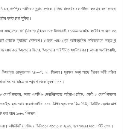
েছে জনপ্রিয় স্মার্টফোন ব্র্যান্ড পোকো। মিড বাজেটের ফোনটিতে ব্যবহার করা হয়েছে
ের ফাস্ট চার্জ সুবিধা।
কো এম২ প্রো সর্বাধুনিক প্রযুক্তির সঙ্গে দীর্ঘস্থায়ী ৫০০০এমএএইচ ব্যাটারি ও বক্সে ৩৩
র এআই কোয়াড ক্যামেরা সেটআপ। পোকো এম২ প্রো ফটোগ্রাফির অভিজ্ঞতাকে অভূতপূর্ব
 সরবরাহ করে উচ্চমানের ফিচার, উচ্চমানের পরিশীলিত সফটওয়্যার। আমরা আত্মবিশ্বাসী,
 ডিসপ্লের রেজ্যুলেশন ২৪০০*১০৮০ পিক্সেল। সুরক্ষার জন্য আছে ট্রিপল কর্নিং গরিলা
নো ধরনের আঁচড় ও স্প্ল্যাশ থেকে সুরক্ষা দেবে।
মেগাপিক্সেলের, আছে একটি ৮ মেগাপিক্সেলের আল্ট্রা-ওয়াইড, একটি ৫ মেগাপিক্সেলের
-ওয়াইড ক্যামেরায় ব্যবহারকারীরা ১১৯ ডিগ্রি অ্যাঙ্গেলে ফিল্ড ভিউ, ডিটেইল ক্লোজআপ
ুট করা যাবে ১০৮০ পিক্সেলে।
ক্যামেরা। কমিউনিটির চাহিদার ভিত্তিতে এতে দেয়া হয়েছে প্রথমবারের মতো নাইট মোড।