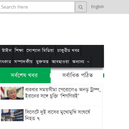
English
স্টাইল
শিক্ষা
সোশ্যাল মিডিয়া
চাকুরীর খবর
্ষাৎকার
সম্পাদকীয়
মুক্তমত
আবহাওয়া
অন্যান্য
সর্বশেষ খবর
সর্বাধিক পঠিত
বারবার সময়সীমা পেরোলেও অনড় ট্রাম্প,
ইরানের সঙ্গে চুক্তি ‘শিগগিরই’
সিলেটে দুই বাসের মুখোমুখি সংঘর্ষে
নিহত ৭