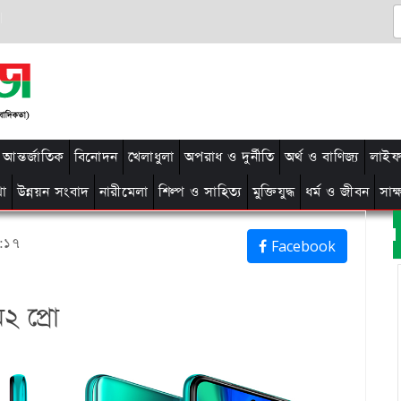
আন্তর্জাতিক
বিনোদন
খেলাধুলা
অপরাধ ও দুর্নীতি
অর্থ ও বাণিজ্য
লাইফ 
থা
উন্নয়ন সংবাদ
নারীমেলা
শিল্প ও সাহিত্য
মুক্তিযুদ্ধ
ধর্ম ও জীবন
সাক
৪:১৭
Facebook
 প্রো