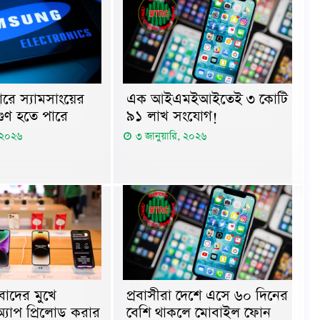
রে স্যামসাংয়ের
এক আইএমইআইতেই ৩ কোটি
গুণ হতে পারে
৯১ লাখ সংযোগ!
, ২০২৬
৩ জানুয়ারি, ২০২৬
বাদের মুখে
প্রবাসীরা দেশে এসে ৬০ দিনের
 অ্যাপ প্রিলোড করার
বেশি থাকলে মোবাইল ফোন