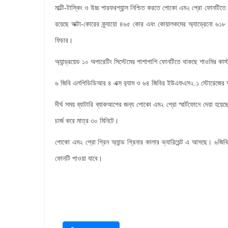
মাল্টি-টাস্কিং ও উচ্চ পারফরশ্যান্স নিশ্চিত করতে পোকো এম২ প্রো ফোনটিতে 
রয়েছে অক্টা-কোরের ক্র্যায়ো ৪৬৫ কোর এবং কোয়ালকমের অ্যাড্রেনো ৬১৮ জ
ফিচার।
অ্যান্ড্রয়েড ১০ অপারেটিং সিস্টেমের পাশাপাশি ফোনটিতে থাকছে শাওমি
৬ জিবি এলপিডিডিআর ৪ এক্স র‍্যাম ও ৬৪ জিবির ইউএফএস২.১ স্টোরেজের সঙ
দীর্ঘ সময় ব্যাটারি ব্যাকআপের জন্য পোকো এম২ প্রো স্মার্টফোনে দেয়া হয়
চার্জ করে মাত্র ৩০ মিনিটে।
পোকো এম২ প্রো গ্রিন অ্যান্ড গ্রিনার কালার ভ্যারিয়েন্ট এ আসছে। ৬জি
ফোনটি পাওয়া যাবে।