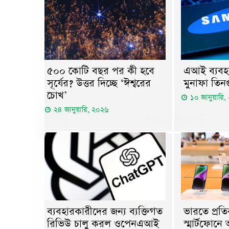
৫০০ কোটি বছর পর কী হবে
এআই ব্যবহা
সূর্যের? উত্তর দিচ্ছে ‘ঈশ্বরের
মুনাফা তিন
চোখ’
১০ জানুয়ারি
২৪ জানুয়ারি, ২০২৬
ব্যবহারকারীদের জন্য ব্যক্তিগত
ভারতে প্রতি
রিভিউ চালু করল ওপেনএআই
স্মার্টফোনে