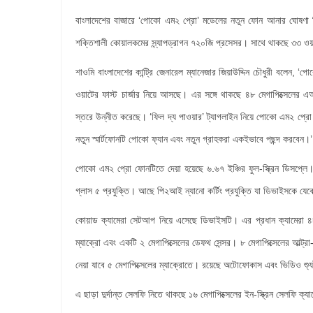
বাংলাদেশের বাজারে ‘পোকো এম২ প্রো’ মডেলের নতুন ফোন আনার ঘোষণা দিয়
শক্তিশালী কোয়ালকমের স্ন্যাপড্রাগন ৭২০জি প্রসেসর। সাথে থাকছে ৩৩ ওয়াট
শাওমি বাংলাদেশের কান্ট্রি জেনারেল ম্যানেজার জিয়াউদ্দিন চৌধুরী বলেন, ‘পো
ওয়াটের ফাস্ট চার্জার নিয়ে আসছে। এর সঙ্গে থাকছে ৪৮ মেগাপিক্সেলে
স্তরে উন্নীত করেছে। ‘ফিল দ্য পাওয়ার’ ট্যাগলাইন নিয়ে পোকো এম২ প্রো
নতুন স্মার্টফোনটি পোকো ফ্যান এবং নতুন গ্রাহকরা একইভাবে পছন্দ করবেন।’
পোকো এম২ প্রো ফোনটিতে দেয়া হয়েছে ৬.৬৭ ইঞ্চির ফুল-স্ক্রিন ডিসপ্লে।
গ্লাস ৫ প্রযুক্তি। আছে পি২আই ন্যানো কর্টিং প্রযুক্তি যা ডিভাইসকে যেকো
কোয়াড ক্যামেরা সেটআপ নিয়ে এসেছে ডিভাইসটি। এর প্রধান ক্যামেরা ৪৮ 
ম্যাক্রো এবং একটি ২ মেগাপিক্সেলের ডেফথ সেন্সর। ৮ মেগাপিক্সেলের আল্ট্রা
নেয়া যাবে ৫ মেগাপিক্সেলের ম্যাক্রোতে। রয়েছে অটোফোকাস এবং ভিডিও শ্য
এ ছাড়া দুর্দান্ত সেলফি নিতে থাকছে ১৬ মেগাপিক্সেলের ইন-স্ক্রিন সেলফি 