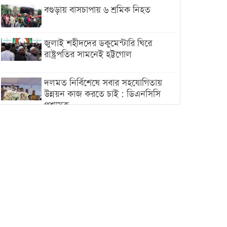
বগুড়ায় বাসচাপায় ৬ শ্রমিক নিহত
জুলাই শহীদদের ডকুমেন্টারি ঘিরে
রাষ্ট্রপতির সামনেই হট্টগোল
দলমত নির্বিশেষে সবার সহযোগিতায়
উন্নয়ন কাজ করতে চাই : ডিএনসিসি
প্রশাসক
শেখ হাসিনা যেন ভারতের ভূখণ্ড ব্যবহার
করে রাজনৈতিক বক্তব্য দিতে না পারে
ট্রাম্পের সবশেষ ঘোষণার পর গাজায়
একদিনে সর্বোচ্চ নিহত
ইরানের সঙ্গে নতুন করে আলোচনায়
বসছে যুক্তরাষ্ট্র, জানালেন ট্রাম্প