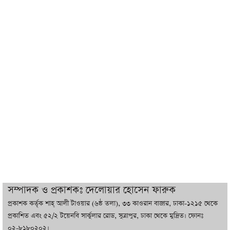
শেখ হাসিনা যেন ভারতের ভূখণ্ড ব্যবহার করে
রাজনৈতিক বক্তব্য দিতে না পারে
ট্রাম্পের সবশেষ ঘোষণার পর গাজায় একদিনে
সর্বোচ্চ নিহত
ইরানের সঙ্গে নতুন করে আলোচনায় বসছে
যুক্তরাষ্ট্র, জানালেন ট্রাম্প
চট্টগ্রামে ভয়াবহ গ্যাস সংকট : নিভেছে চুলা,
কমেছে উৎপাদন, বেড়েছে লোডশেডিং
সম্পাদক ও প্রকাশকঃ দেলোয়ার হোসেন ফারুক
প্রকাশক কর্তৃক শাহ্ আলী টাওয়ার (৬ষ্ঠ তলা), ৩৩ কাওরান বাজার, ঢাকা-১২১৫ থেকে
বাজারে কাঁচা মরিচে ‘আগুন’, ‘এত দাম তো
প্রকাশিত এবং ৫২/২ টয়েনবি সার্কুলার রোড, সুত্রাপুর, ঢাকা থেকে মুদ্রিত। ফোনঃ
আগে দেখিনি’
০২-৮১৮০২০২।