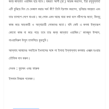
জন্য জান্নাত ওয়াজিব হয়ে যাবে। হজরত আলী (রা.) আরজ করলেন, ইয়া রসুলুল্লাহ!
এটি বুঝিয়ে দিন যে ভেজাল করার অর্থ কী? তিনি ইরশাদ করলেন, দুনিয়ার মহব্বত এবং
তার তালাশে লেগে যাওয়া। বহু লোক এমন আছে যারা কথা বলে নবীগণের মতো; কিন্তু
কাজ করে অহংকারী ও অত্যাচারী লোকদের মতো। যদি কেউ এ কলমা উক্তরূপ
কোনো কাজ না করে পড়ে তবে তার জন্য জান্নাত ওয়াজিব।’ কানজুল উম্মাল,
নাওয়াদিরুল উসুল তাফসিরে কুরতুবি।
আল্লাহ আমাদের সবাইকে ইখলাসের সঙ্গে লা ইলাহা ইল্লাল্লাহ কলমায় একাত্ম হওয়ার
তৌফিক দান করুন।
:
লেখক
মুহম্মদ
ওমর
ফারুক
ইসলাম বিষয়ক গবেষক।