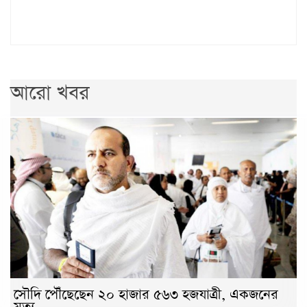
আরো খবর
সৌদি পৌঁছেছেন ২০ হাজার ৫৬৩ হজযাত্রী, একজনের