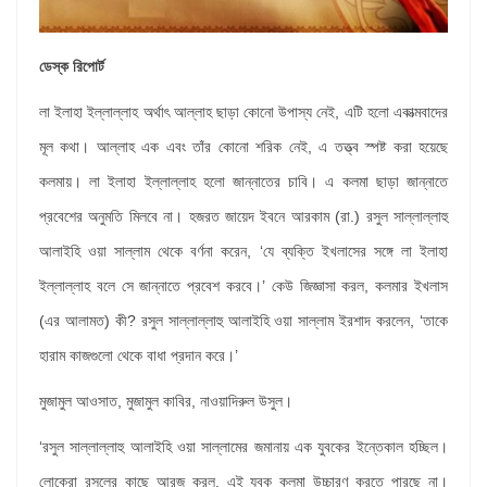
ডেস্ক রিপোর্ট
লা ইলাহা ইল্লাল্লাহ অর্থাৎ আল্লাহ ছাড়া কোনো উপাস্য নেই, এটি হলো একাত্মবাদের
মূল কথা। আল্লাহ এক এবং তাঁর কোনো শরিক নেই, এ তত্ত্ব স্পষ্ট করা হয়েছে
কলমায়। লা ইলাহা ইল্লাল্লাহ হলো জান্নাতের চাবি। এ কলমা ছাড়া জান্নাতে
প্রবেশের অনুমতি মিলবে না। হজরত জায়েদ ইবনে আরকাম (রা.) রসুল সাল্লাল্লাহু
আলাইহি ওয়া সাল্লাম থেকে বর্ণনা করেন, ‘যে ব্যক্তি ইখলাসের সঙ্গে লা ইলাহা
ইল্লাল্লাহ বলে সে জান্নাতে প্রবেশ করবে।’ কেউ জিজ্ঞাসা করল, কলমার ইখলাস
(এর আলামত) কী? রসুল সাল্লাল্লাহু আলাইহি ওয়া সাল্লাম ইরশাদ করলেন, ‘তাকে
হারাম কাজগুলো থেকে বাধা প্রদান করে।’
মুজামুল আওসাত, মুজামুল কাবির, নাওয়াদিরুল উসুল।
‘রসুল সাল্লাল্লাহু আলাইহি ওয়া সাল্লামের জমানায় এক যুবকের ইন্তেকাল হচ্ছিল।
লোকেরা রসুলের কাছে আরজ করল, এই যুবক কলমা উচ্চারণ করতে পারছে না।