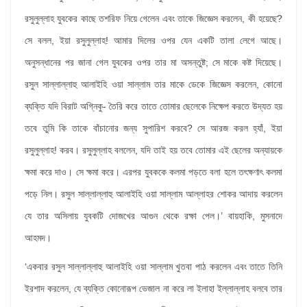
রসুলুল্লাহ যুবকের কাছে তশরিফ নিয়ে গেলেন এবং তাকে জিজ্ঞেস করলেন, কী হয়েছে?
সে বলল, ইয়া রসুলুল্লাহ! আমার দিলের ওপর যেন একটি তালা লেগে আছে।
অনুসন্ধানের পর জানা গেল যুবকের ওপর তার মা অসন্তুষ্ট; সে মাকে কষ্ট দিয়েছে।
রসুল সাল্লাল্লাহু আলাইহি ওয়া সাল্লাম তার মাকে ডেকে জিজ্ঞেস করলেন, কোনো
ব্যক্তি যদি বিরাট অগ্নিকু- তৈরি করে তাতে তোমার ছেলেকে নিক্ষেপ করতে উদ্যত হয়
তবে তুমি কি তাকে বাঁচানোর জন্য সুপারিশ করবে? সে আরজ করল হ্যাঁ, ইয়া
রসুলুল্লাহ! করব। রসুলুল্লাহ বললেন, যদি তাই হয় তবে তোমার এই ছেলের অন্যায়কে
ক্ষমা করে দাও। সে ক্ষমা করে। এরপর যুবককে কলমা পড়তে বলা হলে তৎক্ষণাৎ কলমা
পড়ে নিল। রসুল সাল্লাল্লাহু আলাইহি ওয়া সাল্লাম আল্লাহর শোকর আদায় করলেন
যে তার অসিলায় যুবকটি দোজখের আগুন থেকে রক্ষা পেল।’ বায়হাকি, মুসনাদে
আহমদ।
‘একবার রসুল সাল্লাল্লাহু আলাইহি ওয়া সাল্লাম খুতবা পাঠ করলেন এবং তাতে তিনি
ইরশাদ করলেন, যে ব্যক্তি কোনোরূপ ভেজাল না করে লা ইলাহা ইল্লাল্লাহ বলবে তার