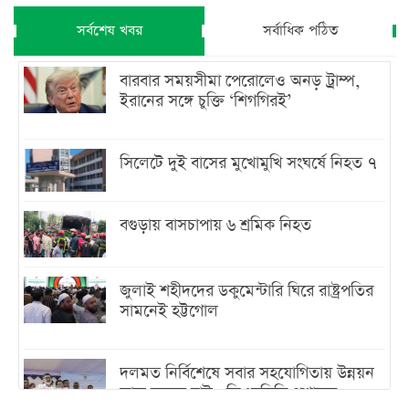
সর্বশেষ খবর
সর্বাধিক পঠিত
বারবার সময়সীমা পেরোলেও অনড় ট্রাম্প,
ইরানের সঙ্গে চুক্তি ‘শিগগিরই’
সিলেটে দুই বাসের মুখোমুখি সংঘর্ষে নিহত ৭
বগুড়ায় বাসচাপায় ৬ শ্রমিক নিহত
জুলাই শহীদদের ডকুমেন্টারি ঘিরে রাষ্ট্রপতির
সামনেই হট্টগোল
দলমত নির্বিশেষে সবার সহযোগিতায় উন্নয়ন
কাজ করতে চাই : ডিএনসিসি প্রশাসক