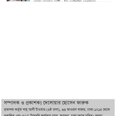
কাজ করতে চাই : ডিএনসিসি প্রশাসক
শেখ হাসিনা যেন ভারতের ভূখণ্ড ব্যবহার করে
রাজনৈতিক বক্তব্য দিতে না পারে
ট্রাম্পের সবশেষ ঘোষণার পর গাজায় একদিনে
সর্বোচ্চ নিহত
ইরানের সঙ্গে নতুন করে আলোচনায় বসছে
যুক্তরাষ্ট্র, জানালেন ট্রাম্প
চট্টগ্রামে ভয়াবহ গ্যাস সংকট : নিভেছে চুলা,
কমেছে উৎপাদন, বেড়েছে লোডশেডিং
সম্পাদক ও প্রকাশকঃ দেলোয়ার হোসেন ফারুক
প্রকাশক কর্তৃক শাহ্ আলী টাওয়ার (৬ষ্ঠ তলা), ৩৩ কাওরান বাজার, ঢাকা-১২১৫ থেকে
বাজারে কাঁচা মরিচে ‘আগুন’, ‘এত দাম তো
প্রকাশিত এবং ৫২/২ টয়েনবি সার্কুলার রোড, সুত্রাপুর, ঢাকা থেকে মুদ্রিত। ফোনঃ