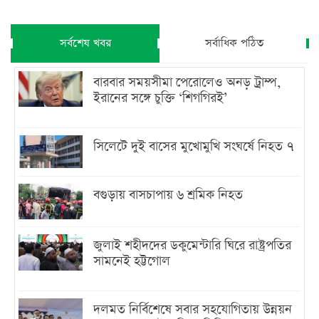
সর্বশেষ খবর
সর্বাধিক পঠিত
বারবার সময়সীমা পেরোলেও অনড় ট্রাম্প,
ইরানের সঙ্গে চুক্তি ‘শিগগিরই’
সিলেটে দুই বাসের মুখোমুখি সংঘর্ষে নিহত ৭
বগুড়ায় বাসচাপায় ৬ শ্রমিক নিহত
জুলাই শহীদদের ডকুমেন্টারি ঘিরে রাষ্ট্রপতির
সামনেই হট্টগোল
দলমত নির্বিশেষে সবার সহযোগিতায় উন্নয়ন