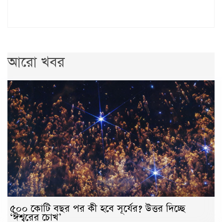
আরো খবর
৫০০ কোটি বছর পর কী হবে সূর্যের? উত্তর দিচ্ছে
‘ঈশ্বরের চোখ’