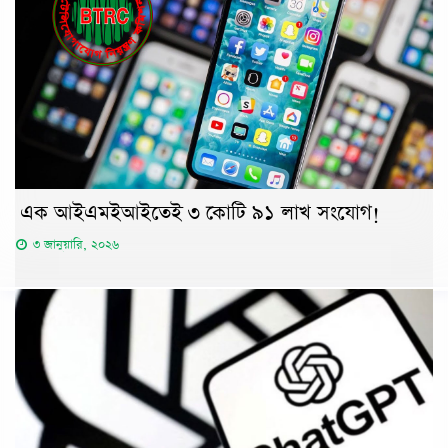
এক আইএমইআইতেই ৩ কোটি ৯১ লাখ সংযোগ!
৩ জানুয়ারি, ২০২৬