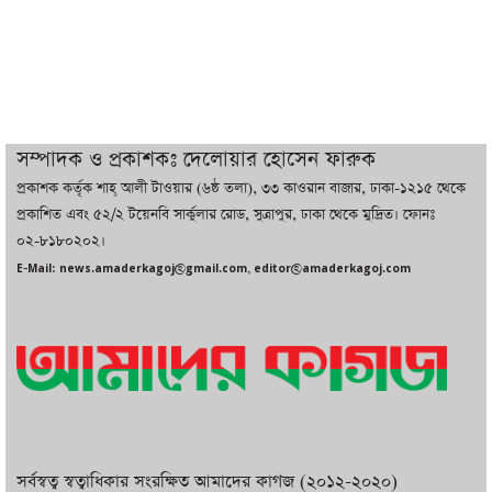
ইরানের সঙ্গে নতুন করে আলোচনায় বসছে
যুক্তরাষ্ট্র, জানালেন ট্রাম্প
চট্টগ্রামে ভয়াবহ গ্যাস সংকট : নিভেছে চুলা,
কমেছে উৎপাদন, বেড়েছে লোডশেডিং
সম্পাদক ও প্রকাশকঃ দেলোয়ার হোসেন ফারুক
প্রকাশক কর্তৃক শাহ্ আলী টাওয়ার (৬ষ্ঠ তলা), ৩৩ কাওরান বাজার, ঢাকা-১২১৫ থেকে
বাজারে কাঁচা মরিচে ‘আগুন’, ‘এত দাম তো
প্রকাশিত এবং ৫২/২ টয়েনবি সার্কুলার রোড, সুত্রাপুর, ঢাকা থেকে মুদ্রিত। ফোনঃ
আগে দেখিনি’
০২-৮১৮০২০২।
E-Mail: news.amaderkagoj@gmail.com, editor@amaderkagoj.com
সর্বস্বত্ব স্বত্বাধিকার সংরক্ষিত আমাদের কাগজ (২০১২-২০২০)