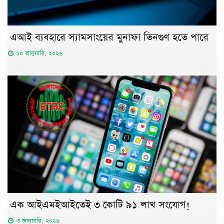
এআই ব্যবহারে স্যামসাংয়ের মুনাফা তিনগুণ হতে পারে
১০ জানুয়ারি, ২০২৬
এক আইএমইআইতেই ৩ কোটি ৯১ লাখ সংযোগ!
৩ জানুয়ারি, ২০২৬