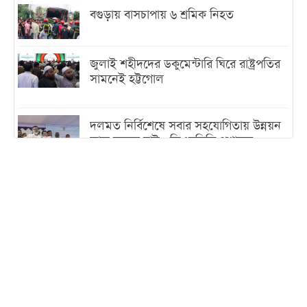
বগুড়ায় বাসচাপায় ৬ শ্রমিক নিহত
জুলাই শহীদদের ডকুমেন্টারি ঘিরে রাষ্ট্রপতির
সামনেই হট্টগোল
দলমত নির্বিশেষে সবার সহযোগিতায় উন্নয়ন
কাজ করতে চাই : ডিএনসিসি প্রশাসক
শেখ হাসিনা যেন ভারতের ভূখণ্ড ব্যবহার করে
রাজনৈতিক বক্তব্য দিতে না পারে
ট্রাম্পের সবশেষ ঘোষণার পর গাজায় একদিনে
সর্বোচ্চ নিহত