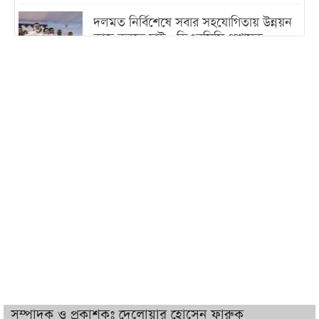
দলমত নির্বিশেষে সবার সহযোগিতায় উন্নয়ন
কাজ করতে চাই : ডিএনসিসি প্রশাসক
শেখ হাসিনা যেন ভারতের ভূখণ্ড ব্যবহার করে
রাজনৈতিক বক্তব্য দিতে না পারে
ট্রাম্পের সবশেষ ঘোষণার পর গাজায় একদিনে
সর্বোচ্চ নিহত
ইরানের সঙ্গে নতুন করে আলোচনায় বসছে
যুক্তরাষ্ট্র, জানালেন ট্রাম্প
চট্টগ্রামে ভয়াবহ গ্যাস সংকট : নিভেছে চুলা,
কমেছে উৎপাদন, বেড়েছে লোডশেডিং
সম্পাদক ও প্রকাশকঃ দেলোয়ার হোসেন ফারুক