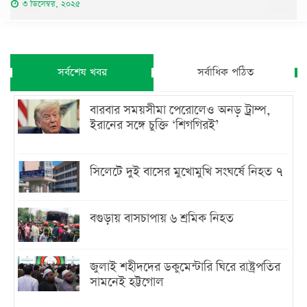
৩ ডিসেম্বর, ২০২৫
সর্বশেষ খবর
সর্বাধিক পঠিত
বারবার সময়সীমা পেরোলেও অনড় ট্রাম্প,
ইরানের সঙ্গে চুক্তি ‘শিগগিরই’
সিলেটে দুই বাসের মুখোমুখি সংঘর্ষে নিহত ৭
বগুড়ায় বাসচাপায় ৬ শ্রমিক নিহত
জুলাই শহীদদের ডকুমেন্টারি ঘিরে রাষ্ট্রপতির
সামনেই হট্টগোল