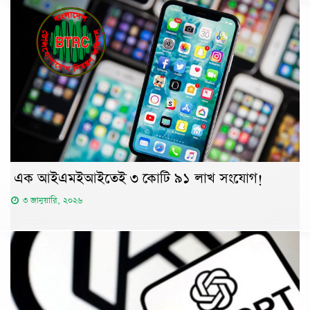
এক আইএমইআইতেই ৩ কোটি ৯১ লাখ সংযোগ!
৩ জানুয়ারি, ২০২৬