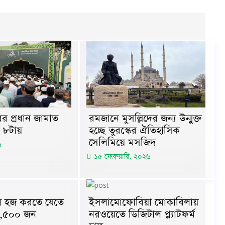
র প্রধান জামাত
রমজানে মুসল্লিদের জন্য উন্মুক্ত
 ৮টায়
হচ্ছে তুরস্কের ঐতিহাসিক
সেলিমিয়ে মসজিদ
৬
১৫ ফেব্রুয়ারি, ২০২৬
 হজ করতে যেতে
ইসলামোফোবিয়া মোকাবিলায়
৮,৫০০ জন
নরওয়েতে ডিজিটাল প্ল্যাটফর্ম