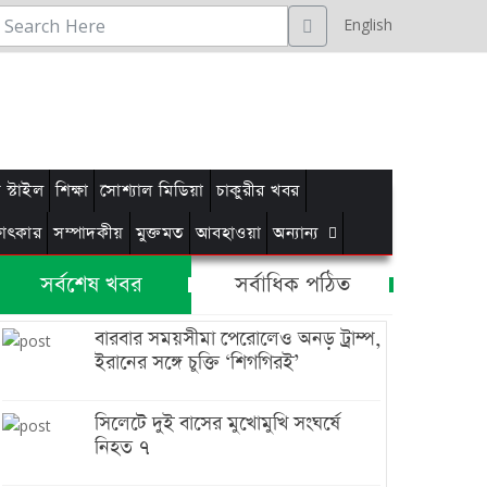
English
স্টাইল
শিক্ষা
সোশ্যাল মিডিয়া
চাকুরীর খবর
্ষাৎকার
সম্পাদকীয়
মুক্তমত
আবহাওয়া
অন্যান্য
সর্বশেষ খবর
সর্বাধিক পঠিত
বারবার সময়সীমা পেরোলেও অনড় ট্রাম্প,
ইরানের সঙ্গে চুক্তি ‘শিগগিরই’
সিলেটে দুই বাসের মুখোমুখি সংঘর্ষে
নিহত ৭