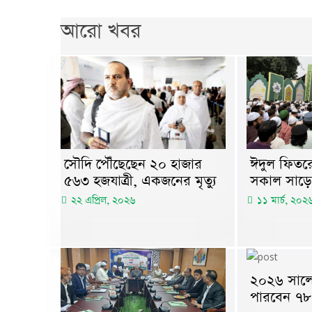
আরো খবর
সৌদি পৌঁছেছেন ২০ হাজার
ঈদুল ফিতরে
৫৬৩ হজযাত্রী, একজনের মৃত্যু
সকাল সাড়ে
২২ এপ্রিল, ২০২৬
১১ মার্চ, ২০২
২০২৬ সালে
পারবেন ৭