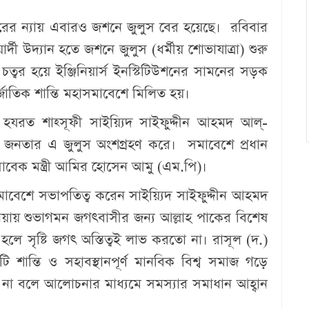
বছরের ন্যায় এবারও জশনে জুলুস বের হয়েছে। রবিবার
ী উদ্যান হতে জশনে জুলুস (ধর্মীয় শোভাযাত্রা) শুরু
ত্বর হয়ে ইঞ্জিনিয়ার্স ইনস্টিটিউশনের সামনের সড়ক
তর্জাতিক শান্তি মহাসমাবেশে মিলিত হয়।
 হযরত শাহ্সূফী সাইয়্যিদ সাইফুদ্দীন আহমদ আল্-
েমী জনতার এ জুলুস অংশগ্রহণ করে। সমাবেশে প্রধান
াবেক মন্ত্রী আমির হোসেন আমু (এম.পি)।
াসমাবেশে সভাপতিত্ব করেন সাইয়্যিদ সাইফুদ্দীন আহমদ
িয়ায় শুভাগমন জগৎবাসীর জন্য আল্লাহ পাকের বিশেষ
হলে সৃষ্টি জগৎ অস্তিত্বই লাভ করতো না। রাসূল (দ.)
 শান্তি ও সহাবস্থানপূর্ণ মানবিক বিশ্ব সমাজ গড়ে
থা না বলে আলোচনার মাধ্যমে সমস্যার সমাধান আহ্বান