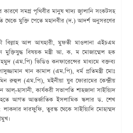
র কারণে সমগ্র পৃথিবীর মানুষ খাদ্য জ্বালানি সংকটসহ
তি থেকে মুক্তি পেতে মহানবীর (দ.) আদর্শ অনুসরণের
কী বিল্লাহ আল আযহারী, মুফতী মাওলানা এইচএম
মুক্তিযুদ্ধ বিষয়ক মন্ত্রী আ. ক. ম মোজাম্মেল হক
 মাহমুদ (এম.পি) ভিডিও কনফারেন্সের মাধ্যমে বক্তব্য
সাদুজ্জামান খান কামাল (এম.পি), ধর্ম প্রতিমন্ত্রী মোঃ
ন রুহুল (এম.পি), মইনীয়া যুব ফোরামের কেন্দ্রীয়
ীন আল্-হাসানী, কার্যকরী সভাপতি শাহজাদা সাইয়্যিদ
কা হতে আগত আন্তর্জাতিক ইসলামিক স্কলার ড. শেখ
াকদার দারফুফি, তুরস্ক থেকে সাইয়্যিদি মোহাম্মদ
মুখ।