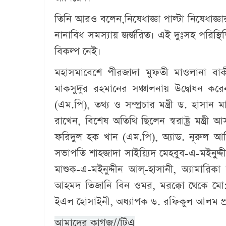
তিনি আরও বলেন,নিষেধাজ্ঞা পাল্টা নিষেধাজ্ঞা
নানাবিধ সমস্যায় জর্জরিত। এই দুঃসহ পরিস্থি
বিকল্প নেই।
মহাসমাবেশে পীরজাদা মুফতী মাওলানা বা
মাকসুদুর রহমানের সঞ্চালনায় উদ্বোধন করেন 
(এম.পি), তথ্য ও সম্প্রচার মন্ত্রী ড. হাসান
রাখেন, বিশেষ অতিথি ছিলেন স্বরাষ্ট্র মন্ত্রী আ
ফরিদুল হক খান (এম.পি), অ্যাড. নূরুল আমি
সভাপতি শাহজাদা সাইয়্যিদ মেহবুব-এ-মইনুদ্দ
মাশুক-এ-মইনুদ্দীন আল্-হাসানী, অ্যামারি
আহমদ তিজানি বিন ওমর, মরক্কো থেকে মো: ল
ইএল হোসাইনী, অধ্যাপক ড. রফিকুল আলম প্র
আমাদের কাগজ//টিএ