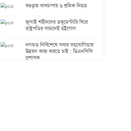
বগুড়ায় বাসচাপায় ৬ শ্রমিক নিহত
জুলাই শহীদদের ডকুমেন্টারি ঘিরে
রাষ্ট্রপতির সামনেই হট্টগোল
দলমত নির্বিশেষে সবার সহযোগিতায়
উন্নয়ন কাজ করতে চাই : ডিএনসিসি
প্রশাসক
শেখ হাসিনা যেন ভারতের ভূখণ্ড ব্যবহার
করে রাজনৈতিক বক্তব্য দিতে না পারে
ট্রাম্পের সবশেষ ঘোষণার পর গাজায়
একদিনে সর্বোচ্চ নিহত
ইরানের সঙ্গে নতুন করে আলোচনায়
বসছে যুক্তরাষ্ট্র, জানালেন ট্রাম্প