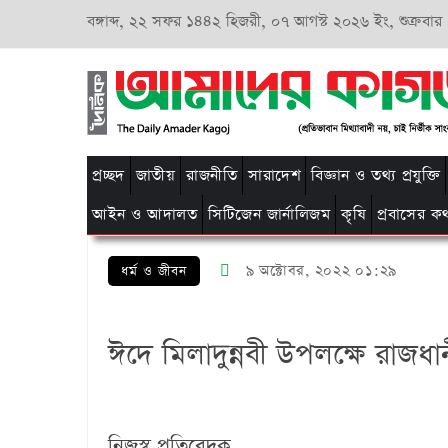
বঙ্গাব্দ,
২২ সফর ১৪৪২ হিজরী,
০৭ আগস্ট ২০২৬ ইং, শুক্রবার
প্রচ্ছদ
জাতীয়
রাজনীতি
সারাদেশ
বিজ্ঞান ও তথ্য প্রযুক্তি
আইন ও আদালত
সিটিজেন জার্নালিজম
কৃষি
প্রবাসের ক
৯ অক্টোবর, ২০২২ ০১:২৯
ধর্ম ও জীবন
ঈদে মিলাদুন্নবী উপলক্ষে রাজধ
নিজস্ব প্রতিবেদক