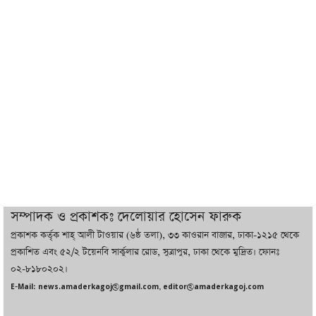
রাজনৈতিক বক্তব্য দিতে না পারে
ট্রাম্পের সবশেষ ঘোষণার পর গাজায় একদিনে
সর্বোচ্চ নিহত
ইরানের সঙ্গে নতুন করে আলোচনায় বসছে
যুক্তরাষ্ট্র, জানালেন ট্রাম্প
চট্টগ্রামে ভয়াবহ গ্যাস সংকট : নিভেছে চুলা,
কমেছে উৎপাদন, বেড়েছে লোডশেডিং
সম্পাদক ও প্রকাশকঃ দেলোয়ার হোসেন ফারুক
প্রকাশক কর্তৃক শাহ্ আলী টাওয়ার (৬ষ্ঠ তলা), ৩৩ কাওরান বাজার, ঢাকা-১২১৫ থেকে
বাজারে কাঁচা মরিচে ‘আগুন’, ‘এত দাম তো
প্রকাশিত এবং ৫২/২ টয়েনবি সার্কুলার রোড, সুত্রাপুর, ঢাকা থেকে মুদ্রিত। ফোনঃ
আগে দেখিনি’
০২-৮১৮০২০২।
E-Mail: news.amaderkagoj@gmail.com, editor@amaderkagoj.com