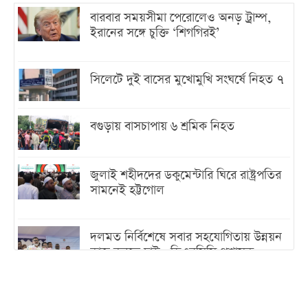
বারবার সময়সীমা পেরোলেও অনড় ট্রাম্প,
ইরানের সঙ্গে চুক্তি ‘শিগগিরই’
সিলেটে দুই বাসের মুখোমুখি সংঘর্ষে নিহত ৭
বগুড়ায় বাসচাপায় ৬ শ্রমিক নিহত
জুলাই শহীদদের ডকুমেন্টারি ঘিরে রাষ্ট্রপতির
সামনেই হট্টগোল
দলমত নির্বিশেষে সবার সহযোগিতায় উন্নয়ন
কাজ করতে চাই : ডিএনসিসি প্রশাসক
শেখ হাসিনা যেন ভারতের ভূখণ্ড ব্যবহার করে