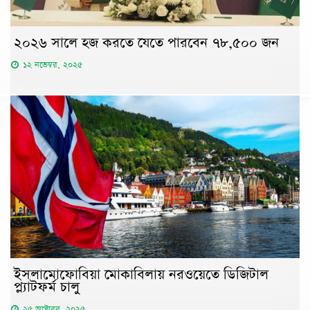
২০২৬ সালে হজ করতে যেতে পারবেন ৭৮,৫০০ জন
১২ নভেম্বর, ২০২৫
ইসলামোফোবিয়া মোকাবিলায় নরওয়েতে ডিজিটাল
প্ল্যাটফর্ম চালু
২৫ অক্টোবর, ২০২৫