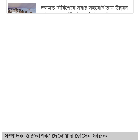
দলমত নির্বিশেষে সবার সহযোগিতায় উন্নয়ন
কাজ করতে চাই : ডিএনসিসি প্রশাসক
শেখ হাসিনা যেন ভারতের ভূখণ্ড ব্যবহার করে
রাজনৈতিক বক্তব্য দিতে না পারে
ট্রাম্পের সবশেষ ঘোষণার পর গাজায় একদিনে
সর্বোচ্চ নিহত
ইরানের সঙ্গে নতুন করে আলোচনায় বসছে
যুক্তরাষ্ট্র, জানালেন ট্রাম্প
চট্টগ্রামে ভয়াবহ গ্যাস সংকট : নিভেছে চুলা,
কমেছে উৎপাদন, বেড়েছে লোডশেডিং
সম্পাদক ও প্রকাশকঃ দেলোয়ার হোসেন ফারুক