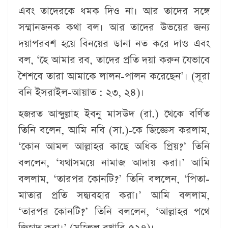
এবং তাদেরকে ধমক দিও না। আর তাদের সঙ্গে
সম্মানজনক কথা বল। আর তাদের উভয়ের জন্য
দয়াপরবশ হয়ে বিনয়ের ডানা নত করে দাও এবং
বল, ‘হে আমার রব, তাদের প্রতি দয়া করুন যেভাবে
শৈশবে তারা আমাকে লালন-পালন করেছেন’। (সূরা
বনি ইসরাইল-আয়াত : ২৩, ২৪)।
হজরত আব্দুল্লাহ ইবনু মাসউদ (রা.) থেকে বর্ণিত
তিনি বলেন, আমি নবি (সা.)-কে জিজ্ঞেস করলাম,
‘কোন আমল আল্লাহর কাছে অধিক প্রিয়?’ তিনি
বললেন, ‘যথাসময়ে নামাজ আদায় করা।’ আমি
বললাম, ‘তারপর কোনটি?’ তিনি বললেন, ‘পিতা-
মাতার প্রতি সদ্ব্যবহার করা।’ আমি বললাম,
‘তারপর কোনটি?’ তিনি বললেন, ‘আল্লাহর পথে
জিহাদ করা।’ (সহিহুল বুখারি ৫২৭)।