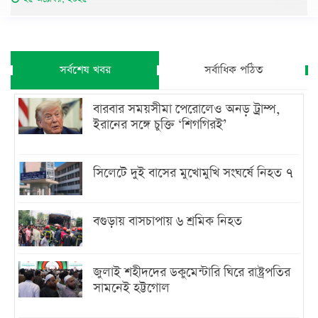
সর্বশেষ খবর
সর্বাধিক পঠিত
বারবার সময়সীমা পেরোলেও অনড় ট্রাম্প,
ইরানের সঙ্গে চুক্তি ‘শিগগিরই’
সিলেটে দুই বাসের মুখোমুখি সংঘর্ষে নিহত ৭
বগুড়ায় বাসচাপায় ৬ শ্রমিক নিহত
জুলাই শহীদদের ডকুমেন্টারি ঘিরে রাষ্ট্রপতির
সামনেই হট্টগোল