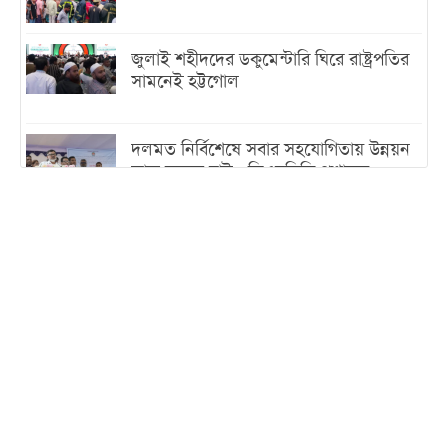
জুলাই শহীদদের ডকুমেন্টারি ঘিরে রাষ্ট্রপতির
সামনেই হট্টগোল
দলমত নির্বিশেষে সবার সহযোগিতায় উন্নয়ন
কাজ করতে চাই : ডিএনসিসি প্রশাসক
শেখ হাসিনা যেন ভারতের ভূখণ্ড ব্যবহার করে
রাজনৈতিক বক্তব্য দিতে না পারে
ট্রাম্পের সবশেষ ঘোষণার পর গাজায় একদিনে
সর্বোচ্চ নিহত
ইরানের সঙ্গে নতুন করে আলোচনায় বসছে
যুক্তরাষ্ট্র, জানালেন ট্রাম্প