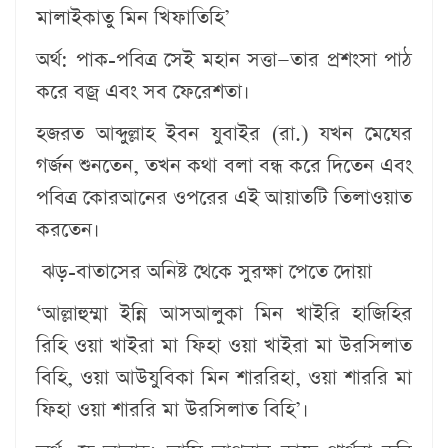
মালাইকাতু মিন খিফাতিহি’
অর্থ: পাক-পবিত্র সেই মহান সত্তা—তার প্রশংসা পাঠ
করে বজ্র এবং সব ফেরেশতা।
হজরত আব্দুল্লাহ ইবন যুবাইর (রা.) যখন মেঘের
গর্জন শুনতেন, তখন কথা বলা বন্ধ করে দিতেন এবং
পবিত্র কোরআনের ওপরের এই আয়াতটি তিলাওয়াত
করতেন।
ঝড়-বাতাসের অনিষ্ট থেকে সুরক্ষা পেতে দোয়া
‘আল্লাহুম্মা ইন্নি আসআলুকা মিন খাইরি হাজিহির
রিহি ওয়া খাইরা মা ফিহা ওয়া খাইরা মা উরসিলাত
বিহি, ওয়া আউযুবিকা মিন শাররিহা, ওয়া শাররি মা
ফিহা ওয়া শাররি মা উরসিলাত বিহি’।