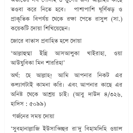
তওবা করে নিতে হবে। পাশাপাশি ঘূর্ণিঝড় ও
প্রাকৃতিক বিপর্যয় থেকে রক্ষা পেতে রাসুল (সা.)
কয়েকটি দোয়া শিখিয়েছেন।
জোরে বাতাস প্রবাহিত হলে দোয়া
‘আল্লাহুম্মা ইন্নি আসআলুকা খাইরাহা, ওয়া
আউযুবিকা মিন শাররিহা’
অর্থ: হে আল্লাহ! আমি আপনার নিকট এর
কল্যাণটাই কামনা করি। এবং আপনার কাছে এর
অনিষ্ট থেকে আশ্রয় চাই। (আবু দাউদ ৪/৩২৬,
হাদিস : ৫০৯৯)
গর্জনের সময় দোয়া
‘সুবহানাল্লাজি ইউসাব্বিহুর রা`দু বিহামদিহি ওয়াল