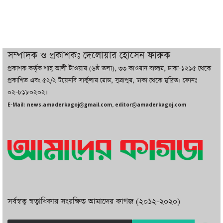
চট্টগ্রামে ভয়াবহ গ্যাস সংকট : নিভেছে চুলা,
কমেছে উৎপাদন, বেড়েছে লোডশেডিং
সম্পাদক ও প্রকাশকঃ দেলোয়ার হোসেন ফারুক
প্রকাশক কর্তৃক শাহ্ আলী টাওয়ার (৬ষ্ঠ তলা), ৩৩ কাওরান বাজার, ঢাকা-১২১৫ থেকে
বাজারে কাঁচা মরিচে ‘আগুন’, ‘এত দাম তো
প্রকাশিত এবং ৫২/২ টয়েনবি সার্কুলার রোড, সুত্রাপুর, ঢাকা থেকে মুদ্রিত। ফোনঃ
আগে দেখিনি’
০২-৮১৮০২০২।
E-Mail: news.amaderkagoj@gmail.com, editor@amaderkagoj.com
সর্বস্বত্ব স্বত্বাধিকার সংরক্ষিত আমাদের কাগজ (২০১২-২০২০)