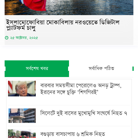
ইসলামোফোবিয়া মোকাবিলায় নরওয়েতে ডিজিটাল
প্ল্যাটফর্ম চালু
২৫ অক্টোবর, ২০২৫
সর্বশেষ খবর
সর্বাধিক পঠিত
বারবার সময়সীমা পেরোলেও অনড় ট্রাম্প,
ইরানের সঙ্গে চুক্তি ‘শিগগিরই’
সিলেটে দুই বাসের মুখোমুখি সংঘর্ষে নিহত ৭
বগুড়ায় বাসচাপায় ৬ শ্রমিক নিহত