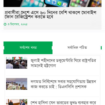
প্রবাসীরা দেশে এসে ৬০ দিনের বেশি থাকলে মোবাইল
ফোন রেজিস্ট্রেশন করতে হবে
৩ ডিসেম্বর, ২০২৫
সর্বশেষ খবর
সর্বাধিক পঠিত
জুলাই শহীদদের ডকুমেন্টারি ঘিরে রাষ্ট্রপতির
সামনেই হট্টগোল
দলমত নির্বিশেষে সবার সহযোগিতায় উন্নয়ন
কাজ করতে চাই : ডিএনসিসি প্রশাসক
শেখ হাসিনা যেন ভারতের ভূখণ্ড ব্যবহার করে