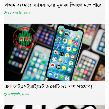
এআই ব্যবহারে স্যামসাংয়ের মুনাফা তিনগুণ হতে পারে
১০ জানুয়ারি, ২০২৬
এক আইএমইআইতেই ৩ কোটি ৯১ লাখ সংযোগ!
৩ জানুয়ারি, ২০২৬