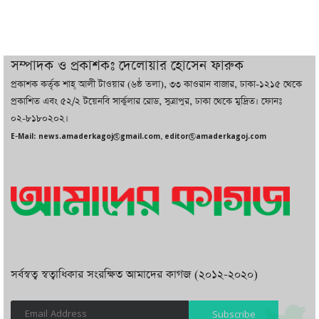
থাকবে সরকার: প্রধানমন্ত্রী
দুবাইয়ে বেনজীরের জামিন বাতিল করতে ল
সম্পাদক ও প্রকাশকঃ দেলোয়ার হোসেন ফারুক
ফার্ম নিয়োগ করেছে সরকার
প্রকাশক কর্তৃক শাহ্ আলী টাওয়ার (৬ষ্ঠ তলা), ৩৩ কাওরান বাজার, ঢাকা-১২১৫ থেকে
প্রকাশিত এবং ৫২/২ টয়েনবি সার্কুলার রোড, সুত্রাপুর, ঢাকা থেকে মুদ্রিত। ফোনঃ
০২-৮১৮০২০২।
বেনজীরকে ফিরিয়ে এনে বিচার কাজ সম্পন্ন
E-Mail: news.amaderkagoj@gmail.com, editor@amaderkagoj.com
করা হবে : পররাষ্ট্র প্রতিমন্ত্রী
সর্বস্বত্ব স্বত্বাধিকার সংরক্ষিত আমাদের কাগজ (২০১২-২০২০)