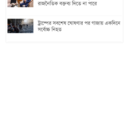
রাজনৈতিক বক্তব্য দিতে না পারে
ট্রাম্পের সবশেষ ঘোষণার পর গাজায় একদিনে
সর্বোচ্চ নিহত
ইরানের সঙ্গে নতুন করে আলোচনায় বসছে
যুক্তরাষ্ট্র, জানালেন ট্রাম্প
চট্টগ্রামে ভয়াবহ গ্যাস সংকট : নিভেছে চুলা,
কমেছে উৎপাদন, বেড়েছে লোডশেডিং
বাজারে কাঁচা মরিচে ‘আগুন’, ‘এত দাম তো
আগে দেখিনি’
তরুণ উদ্ভাবক ও প্রযুক্তি উদ্যোক্তাদের পাশে