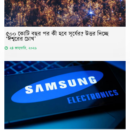
৫০০ কোটি বছর পর কী হবে সূর্যের? উত্তর দিচ্ছে
‘ঈশ্বরের চোখ’
২৪ জানুয়ারি, ২০২৬