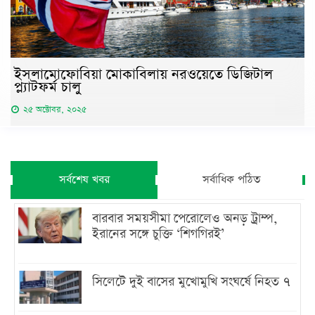
ইসলামোফোবিয়া মোকাবিলায় নরওয়েতে ডিজিটাল
প্ল্যাটফর্ম চালু
২৫ অক্টোবর, ২০২৫
সর্বশেষ খবর
সর্বাধিক পঠিত
বারবার সময়সীমা পেরোলেও অনড় ট্রাম্প,
ইরানের সঙ্গে চুক্তি ‘শিগগিরই’
সিলেটে দুই বাসের মুখোমুখি সংঘর্ষে নিহত ৭