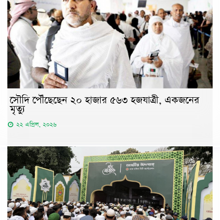
সৌদি পৌঁছেছেন ২০ হাজার ৫৬৩ হজযাত্রী, একজনের
মৃত্যু
২২ এপ্রিল, ২০২৬