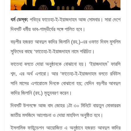
ধর্ম ডেস্ক:
পবিত্র ফাতেহা-ই-ইয়াজদাহম আজ সোমবার। সারা দেশে
দিবসটি ধর্মীয় ভাব-গাম্ভীর্যের সঙ্গে পালিত হবে।
বড়পীর হজরত আবদুল কাদির জিলানি (রহ.)-এর ওফাত দিবস মুসলিম
সুফিদের কাছে ‘ফাতেহা-ই-ইয়াজদাহম নামে পরিচিত।
’
ফাতেহা বলতে দোয়া অনুষ্ঠানকে বোঝানো হয়। ‘ইয়াজদাহম
ফারসি
শব্দ, এর অর্থ এগারো। আর ‘ফাতেহা-ই-ইয়াজদাহম বলতে রবিউস
সানি মাসের এগারোতম দিনকে বোঝানো হয়; যেদিন বড়পীর আবদুল
কাদির জিলানি (রহ.) মৃত্যুবরণ করেন।
দিবসটি উপলক্ষে আজ বাদ জোহর ১টা ৩০ মিনিটে বায়তুল মোকাররম
জাতীয় মসজিদে আলোচনা ও দোয়া মাহফিল অনুষ্ঠিত হবে।
ইসলামিক ফাউন্ডেশন আয়োজিত এ অনুষ্ঠানে হজরত আবদুল কাদির