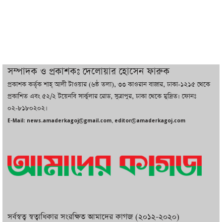
ইরানের সঙ্গে নতুন করে আলোচনায় বসছে
যুক্তরাষ্ট্র, জানালেন ট্রাম্প
চট্টগ্রামে ভয়াবহ গ্যাস সংকট : নিভেছে চুলা,
কমেছে উৎপাদন, বেড়েছে লোডশেডিং
সম্পাদক ও প্রকাশকঃ দেলোয়ার হোসেন ফারুক
প্রকাশক কর্তৃক শাহ্ আলী টাওয়ার (৬ষ্ঠ তলা), ৩৩ কাওরান বাজার, ঢাকা-১২১৫ থেকে
বাজারে কাঁচা মরিচে ‘আগুন’, ‘এত দাম তো
প্রকাশিত এবং ৫২/২ টয়েনবি সার্কুলার রোড, সুত্রাপুর, ঢাকা থেকে মুদ্রিত। ফোনঃ
আগে দেখিনি’
০২-৮১৮০২০২।
E-Mail: news.amaderkagoj@gmail.com, editor@amaderkagoj.com
সর্বস্বত্ব স্বত্বাধিকার সংরক্ষিত আমাদের কাগজ (২০১২-২০২০)