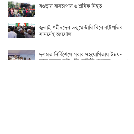
বগুড়ায় বাসচাপায় ৬ শ্রমিক নিহত
জুলাই শহীদদের ডকুমেন্টারি ঘিরে রাষ্ট্রপতির
সামনেই হট্টগোল
দলমত নির্বিশেষে সবার সহযোগিতায় উন্নয়ন
কাজ করতে চাই : ডিএনসিসি প্রশাসক
শেখ হাসিনা যেন ভারতের ভূখণ্ড ব্যবহার করে
রাজনৈতিক বক্তব্য দিতে না পারে
ট্রাম্পের সবশেষ ঘোষণার পর গাজায় একদিনে
সর্বোচ্চ নিহত