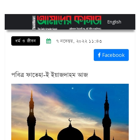
English
ধর্ম ও জীবন
৭ নভেম্বর, ২০২২ ১১:৪৩
Facebook
পবিত্র ফাতেহা-ই ইয়াজদাহম আজ