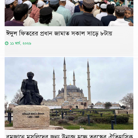
ঈদুল ফিতরের প্রধান জামাত সকাল সাড়ে ৮টায়
১১ মার্চ, ২০২৬
রমজানে মুসল্লিদের জন্য উন্মুক্ত হচ্ছে তুরস্কের ঐতিহাসিক