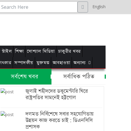
English
স্টাইল
শিক্ষা
সোশ্যাল মিডিয়া
চাকুরীর খবর
্ষাৎকার
সম্পাদকীয়
মুক্তমত
আবহাওয়া
অন্যান্য
সর্বশেষ খবর
সর্বাধিক পঠিত
জুলাই শহীদদের ডকুমেন্টারি ঘিরে
রাষ্ট্রপতির সামনেই হট্টগোল
দলমত নির্বিশেষে সবার সহযোগিতায়
উন্নয়ন কাজ করতে চাই : ডিএনসিসি
প্রশাসক