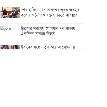
শেখ হাসিনা যেন ভারতের ভূখণ্ড ব্যবহার
করে রাজনৈতিক বক্তব্য দিতে না পারে
ট্রাম্পের সবশেষ ঘোষণার পর গাজায়
একদিনে সর্বোচ্চ নিহত
ইরানের সঙ্গে নতুন করে আলোচনায়
বসছে যুক্তরাষ্ট্র, জানালেন ট্রাম্প
চট্টগ্রামে ভয়াবহ গ্যাস সংকট : নিভেছে
চুলা, কমেছে উৎপাদন, বেড়েছে
লোডশেডিং
বাজারে কাঁচা মরিচে ‘আগুন’, ‘এত দাম
তো আগে দেখিনি’