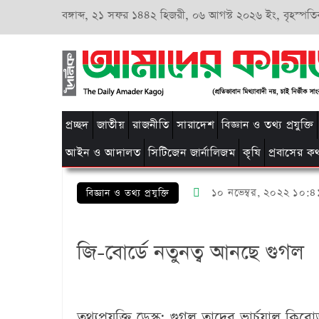
বঙ্গাব্দ,
২১ সফর ১৪৪২ হিজরী,
০৬ আগস্ট ২০২৬ ইং, বৃহস্পতি
প্রচ্ছদ
জাতীয়
রাজনীতি
সারাদেশ
বিজ্ঞান ও তথ্য প্রযুক্তি
আইন ও আদালত
সিটিজেন জার্নালিজম
কৃষি
প্রবাসের ক
১০ নভেম্বর, ২০২২ ১০:৪
বিজ্ঞান ও তথ্য প্রযুক্তি
জি-বোর্ডে নতুনত্ব আনছে গুগল
তথ্যপ্রযুক্তি ডেস্ক:
গুগল তাদের ভার্চুয়াল কি