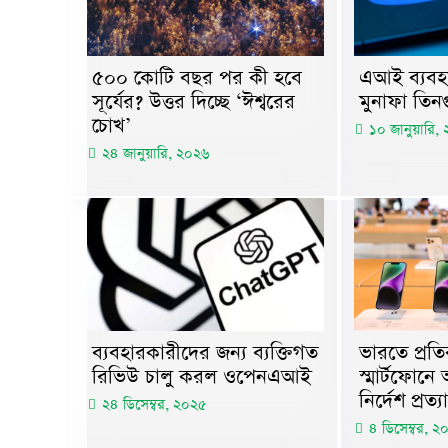
৫০০ কোটি বছর পর কী হবে
এআই ব্যবহা
সূর্যের? উত্তর দিচ্ছে ‘ঈশ্বরের
মুনাফা তিন
চোখ’
১০ জানুয়ারি,
২৪ জানুয়ারি, ২০২৬
ব্যবহারকারীদের জন্য ব্যক্তিগত
ভারতে প্রতি
রিভিউ চালু করল ওপেনএআই
স্মার্টফোনে
নির্দেশ প্রত্
২৪ ডিসেম্বর, ২০২৫
৪ ডিসেম্বর, ২