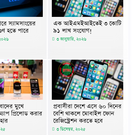
রে স্যামসাংয়ের
এক আইএমইআইতেই ৩ কোটি
গুণ হতে পারে
৯১ লাখ সংযোগ!
 ২০২৬
৩ জানুয়ারি, ২০২৬
বাদের মুখে
প্রবাসীরা দেশে এসে ৬০ দিনের
 অ্যাপ প্রিলোড করার
বেশি থাকলে মোবাইল ফোন
যাহার
রেজিস্ট্রেশন করতে হবে
০২৫
৩ ডিসেম্বর, ২০২৫