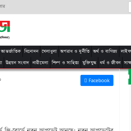
বার
আন্তর্জাতিক
বিনোদন
খেলাধুলা
অপরাধ ও দুর্নীতি
অর্থ ও বাণিজ্য
লাইফ 
থা
উন্নয়ন সংবাদ
নারীমেলা
শিল্প ও সাহিত্য
মুক্তিযুদ্ধ
ধর্ম ও জীবন
সাক
১
Facebook
বোর্ড জি-বোর্ডে নতুন আপডেট আনছে। নতুন আপডেটের