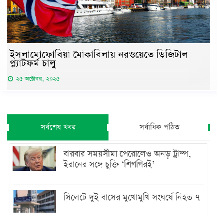
ইসলামোফোবিয়া মোকাবিলায় নরওয়েতে ডিজিটাল
প্ল্যাটফর্ম চালু
২৫ অক্টোবর, ২০২৫
সর্বশেষ খবর
সর্বাধিক পঠিত
বারবার সময়সীমা পেরোলেও অনড় ট্রাম্প,
ইরানের সঙ্গে চুক্তি ‘শিগগিরই’
সিলেটে দুই বাসের মুখোমুখি সংঘর্ষে নিহত ৭