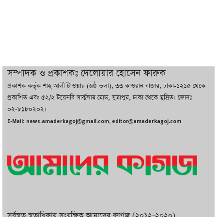
ইরানের সঙ্গে নতুন করে আলোচনায় বসছে
যুক্তরাষ্ট্র, জানালেন ট্রাম্প
চট্টগ্রামে ভয়াবহ গ্যাস সংকট : নিভেছে চুলা,
কমেছে উৎপাদন, বেড়েছে লোডশেডিং
সম্পাদক ও প্রকাশকঃ দেলোয়ার হোসেন ফারুক
প্রকাশক কর্তৃক শাহ্ আলী টাওয়ার (৬ষ্ঠ তলা), ৩৩ কাওরান বাজার, ঢাকা-১২১৫ থেকে
বাজারে কাঁচা মরিচে ‘আগুন’, ‘এত দাম তো
প্রকাশিত এবং ৫২/২ টয়েনবি সার্কুলার রোড, সুত্রাপুর, ঢাকা থেকে মুদ্রিত। ফোনঃ
আগে দেখিনি’
০২-৮১৮০২০২।
E-Mail: news.amaderkagoj@gmail.com, editor@amaderkagoj.com
সর্বস্বত্ব স্বত্বাধিকার সংরক্ষিত আমাদের কাগজ (২০১২-২০২০)