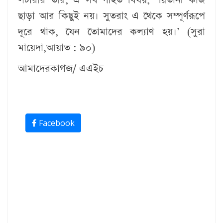
লটারীর তীর, এ সব গর্হিত বিষয়, শয়তানী কাজ
ছাড়া আর কিছুই নয়। সুতরাং এ থেকে সম্পূর্ণরূপে
দূরে থাক, যেন তোমাদের কল্যাণ হয়।’ (সুরা
মায়েদা,আয়াত : ৯০)
আমাদেরকাগজ/ এএইচ
Facebook