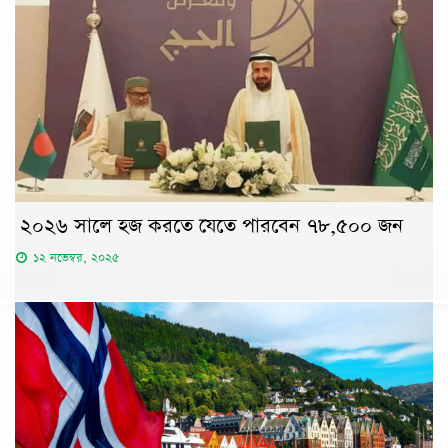
২০২৬ সালে হজ করতে যেতে পারবেন ৭৮,৫০০ জন
১২ নভেম্বর, ২০২৫