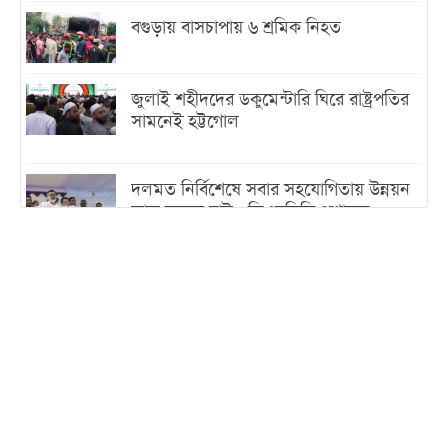
বগুড়ায় বাসচাপায় ৬ শ্রমিক নিহত
জুলাই শহীদদের ডকুমেন্টারি ঘিরে রাষ্ট্রপতির
সামনেই হট্টগোল
দলমত নির্বিশেষে সবার সহযোগিতায় উন্নয়ন
কাজ করতে চাই : ডিএনসিসি প্রশাসক
শেখ হাসিনা যেন ভারতের ভূখণ্ড ব্যবহার করে
রাজনৈতিক বক্তব্য দিতে না পারে
ট্রাম্পের সবশেষ ঘোষণার পর গাজায় একদিনে
সর্বোচ্চ নিহত