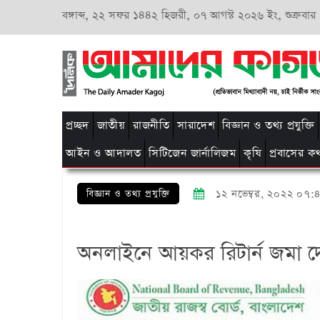
বঙ্গাব্দ,
২২ সফর ১৪৪২ হিজরী,
০৭ আগস্ট ২০২৬ ইং, শুক্রবার
প্রচ্ছদ
জাতীয়
রাজনীতি
সারাদেশ
বিজ্ঞান ও তথ্য প্রযুক্তি
আইন ও আদালত
সিটিজেন জার্নালিজম
কৃষি
প্রবাসের ক
বিজ্ঞান ও তথ্য প্রযুক্তি
১২ নভেম্বর, ২০২২ ০৭:
অনলাইনে আয়কর রিটার্ন জমা দ