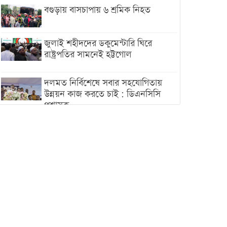
বগুড়ায় বাসচাপায় ৬ শ্রমিক নিহত
জুলাই শহীদদের ডকুমেন্টারি ঘিরে
রাষ্ট্রপতির সামনেই হট্টগোল
দলমত নির্বিশেষে সবার সহযোগিতায়
উন্নয়ন কাজ করতে চাই : ডিএনসিসি
প্রশাসক
শেখ হাসিনা যেন ভারতের ভূখণ্ড ব্যবহার
করে রাজনৈতিক বক্তব্য দিতে না পারে
ট্রাম্পের সবশেষ ঘোষণার পর গাজায়
একদিনে সর্বোচ্চ নিহত
ইরানের সঙ্গে নতুন করে আলোচনায়
বসছে যুক্তরাষ্ট্র, জানালেন ট্রাম্প