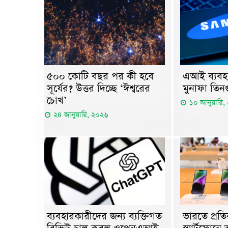
৫০০ কোটি বছর পর কী হবে
এআই ব্যবহা
সূর্যের? উত্তর দিচ্ছে ‘ঈশ্বরের
মুনাফা তিন
চোখ’
১০ জানুয়ারি
২৪ জানুয়ারি, ২০২৬
ব্যবহারকারীদের জন্য ব্যক্তিগত
ভারতে প্রতি