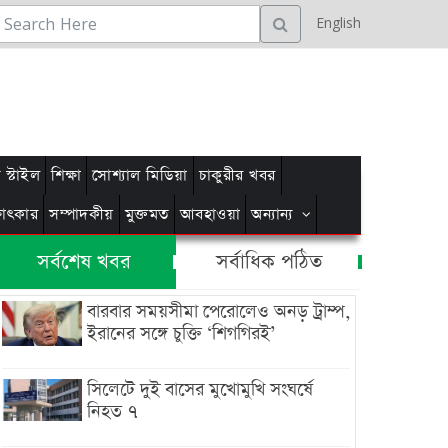
English
স্টাইল
শিক্ষা
সোশ্যাল মিডিয়া
চাকুরীর খবর
্ষাৎকার
সম্পাদকীয়
মুক্তমত
আবহাওয়া
অন্যান্য
সর্বশেষ খবর
সর্বাধিক পঠিত
বারবার সময়সীমা পেরোলেও অনড় ট্রাম্প,
ইরানের সঙ্গে চুক্তি ‘শিগগিরই’
সিলেটে দুই বাসের মুখোমুখি সংঘর্ষে
নিহত ৭