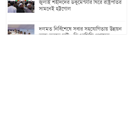
জুলাই শহীদদের ডকুমেন্টারি ঘিরে রাষ্ট্রপতির
সামনেই হট্টগোল
দলমত নির্বিশেষে সবার সহযোগিতায় উন্নয়ন
কাজ করতে চাই : ডিএনসিসি প্রশাসক
শেখ হাসিনা যেন ভারতের ভূখণ্ড ব্যবহার করে
রাজনৈতিক বক্তব্য দিতে না পারে
ট্রাম্পের সবশেষ ঘোষণার পর গাজায় একদিনে
সর্বোচ্চ নিহত
ইরানের সঙ্গে নতুন করে আলোচনায় বসছে
যুক্তরাষ্ট্র, জানালেন ট্রাম্প