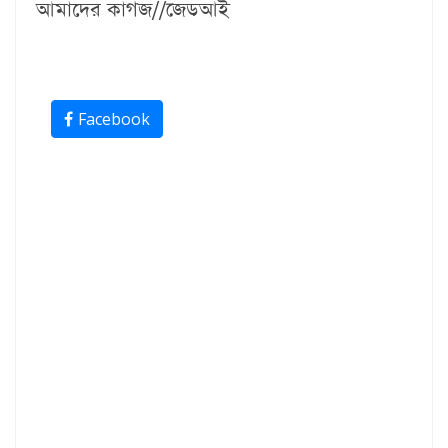
আমাদের কাগজ//জেডআই
Facebook