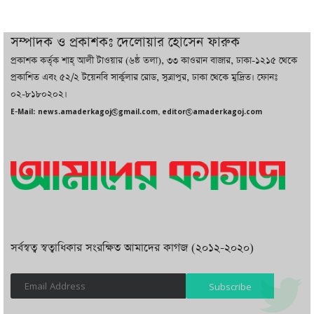
চট্টগ্রামে ভয়াবহ গ্যাস সংকট : নিভেছে চুলা,
কমেছে উৎপাদন, বেড়েছে লোডশেডিং
সম্পাদক ও প্রকাশকঃ দেলোয়ার হোসেন ফারুক
প্রকাশক কর্তৃক শাহ্ আলী টাওয়ার (৬ষ্ঠ তলা), ৩৩ কাওরান বাজার, ঢাকা-১২১৫ থেকে
বাজারে কাঁচা মরিচে ‘আগুন’, ‘এত দাম তো
প্রকাশিত এবং ৫২/২ টয়েনবি সার্কুলার রোড, সুত্রাপুর, ঢাকা থেকে মুদ্রিত। ফোনঃ
আগে দেখিনি’
০২-৮১৮০২০২।
E-Mail: news.amaderkagoj@gmail.com, editor@amaderkagoj.com
সর্বস্বত্ব স্বত্বাধিকার সংরক্ষিত আমাদের কাগজ (২০১২-২০২০)