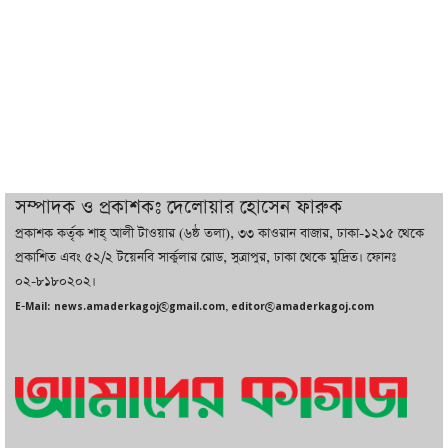
বাজারে কাঁচা মরিচে ‘আগুন’, ‘এত দাম তো
আগে দেখিনি’
তরুণ উদ্ভাবক ও প্রযুক্তি উদ্যোক্তাদের পাশে
থাকবে সরকার: প্রধানমন্ত্রী
দুবাইয়ে বেনজীরের জামিন বাতিল করতে ল
সম্পাদক ও প্রকাশকঃ দেলোয়ার হোসেন ফারুক
ফার্ম নিয়োগ করেছে সরকার
প্রকাশক কর্তৃক শাহ্ আলী টাওয়ার (৬ষ্ঠ তলা), ৩৩ কাওরান বাজার, ঢাকা-১২১৫ থেকে
প্রকাশিত এবং ৫২/২ টয়েনবি সার্কুলার রোড, সুত্রাপুর, ঢাকা থেকে মুদ্রিত। ফোনঃ
০২-৮১৮০২০২।
বেনজীরকে ফিরিয়ে এনে বিচার কাজ সম্পন্ন
E-Mail: news.amaderkagoj@gmail.com, editor@amaderkagoj.com
করা হবে : পররাষ্ট্র প্রতিমন্ত্রী