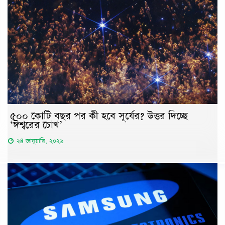
৫০০ কোটি বছর পর কী হবে সূর্যের? উত্তর দিচ্ছে
‘ঈশ্বরের চোখ’
২৪ জানুয়ারি, ২০২৬