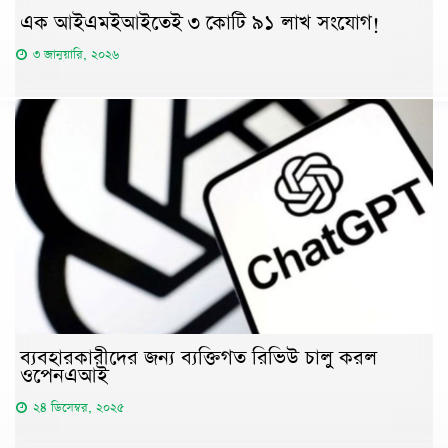
এক আইএমইআইতেই ৩ কোটি ৯১ লাখ সংযোগ!
৩ জানুয়ারি, ২০২৬
ব্যবহারকারীদের জন্য ব্যক্তিগত রিভিউ চালু করল
ওপেনএআই
২৪ ডিসেম্বর, ২০২৫