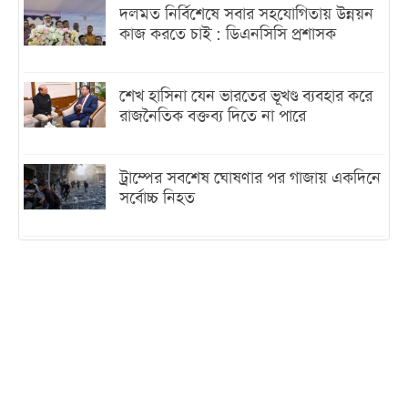
দলমত নির্বিশেষে সবার সহযোগিতায় উন্নয়ন
কাজ করতে চাই : ডিএনসিসি প্রশাসক
শেখ হাসিনা যেন ভারতের ভূখণ্ড ব্যবহার করে
রাজনৈতিক বক্তব্য দিতে না পারে
ট্রাম্পের সবশেষ ঘোষণার পর গাজায় একদিনে
সর্বোচ্চ নিহত
ইরানের সঙ্গে নতুন করে আলোচনায় বসছে
যুক্তরাষ্ট্র, জানালেন ট্রাম্প
চট্টগ্রামে ভয়াবহ গ্যাস সংকট : নিভেছে চুলা,
কমেছে উৎপাদন, বেড়েছে লোডশেডিং