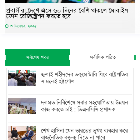
প্রবাসীরা দেশে এসে ৬০ দিনের বেশি থাকলে মোবাইল
ফোন রেজিস্ট্রেশন করতে হবে
৩ ডিসেম্বর, ২০২৫
সর্বশেষ খবর
সর্বাধিক পঠিত
জুলাই শহীদদের ডকুমেন্টারি ঘিরে রাষ্ট্রপতির
সামনেই হট্টগোল
দলমত নির্বিশেষে সবার সহযোগিতায় উন্নয়ন
কাজ করতে চাই : ডিএনসিসি প্রশাসক
শেখ হাসিনা যেন ভারতের ভূখণ্ড ব্যবহার করে
রাজনৈতিক বক্তব্য দিতে না পারে