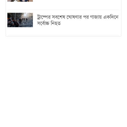
ট্রাম্পের সবশেষ ঘোষণার পর গাজায় একদিনে
সর্বোচ্চ নিহত
ইরানের সঙ্গে নতুন করে আলোচনায় বসছে
যুক্তরাষ্ট্র, জানালেন ট্রাম্প
চট্টগ্রামে ভয়াবহ গ্যাস সংকট : নিভেছে চুলা,
কমেছে উৎপাদন, বেড়েছে লোডশেডিং
বাজারে কাঁচা মরিচে ‘আগুন’, ‘এত দাম তো
আগে দেখিনি’
তরুণ উদ্ভাবক ও প্রযুক্তি উদ্যোক্তাদের পাশে
থাকবে সরকার: প্রধানমন্ত্রী