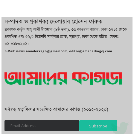
দুবাইয়ে বেনজীরের জামিন বাতিল করতে ল
সম্পাদক ও প্রকাশকঃ দেলোয়ার হোসেন ফারুক
ফার্ম নিয়োগ করেছে সরকার
প্রকাশক কর্তৃক শাহ্ আলী টাওয়ার (৬ষ্ঠ তলা), ৩৩ কাওরান বাজার, ঢাকা-১২১৫ থেকে
প্রকাশিত এবং ৫২/২ টয়েনবি সার্কুলার রোড, সুত্রাপুর, ঢাকা থেকে মুদ্রিত। ফোনঃ
০২-৮১৮০২০২।
বেনজীরকে ফিরিয়ে এনে বিচার কাজ সম্পন্ন
E-Mail: news.amaderkagoj@gmail.com, editor@amaderkagoj.com
করা হবে : পররাষ্ট্র প্রতিমন্ত্রী
সর্বস্বত্ব স্বত্বাধিকার সংরক্ষিত আমাদের কাগজ (২০১২-২০২০)