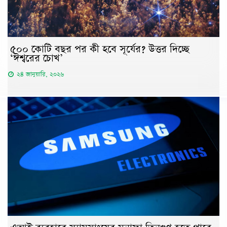
৫০০ কোটি বছর পর কী হবে সূর্যের? উত্তর দিচ্ছে
‘ঈশ্বরের চোখ’
২৪ জানুয়ারি, ২০২৬