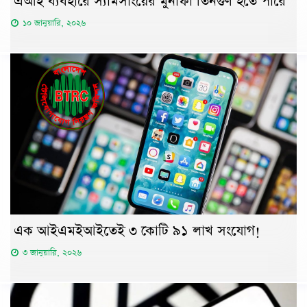
এআই ব্যবহারে স্যামসাংয়ের মুনাফা তিনগুণ হতে পারে
১০ জানুয়ারি, ২০২৬
এক আইএমইআইতেই ৩ কোটি ৯১ লাখ সংযোগ!
৩ জানুয়ারি, ২০২৬