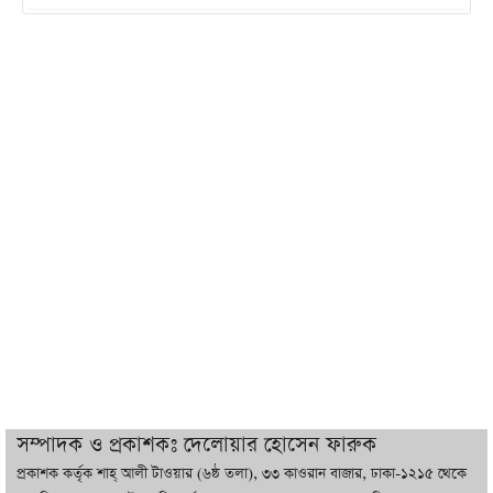
ইরানের সঙ্গে নতুন করে আলোচনায় বসছে
যুক্তরাষ্ট্র, জানালেন ট্রাম্প
চট্টগ্রামে ভয়াবহ গ্যাস সংকট : নিভেছে চুলা,
কমেছে উৎপাদন, বেড়েছে লোডশেডিং
বাজারে কাঁচা মরিচে ‘আগুন’, ‘এত দাম তো
আগে দেখিনি’
তরুণ উদ্ভাবক ও প্রযুক্তি উদ্যোক্তাদের পাশে
থাকবে সরকার: প্রধানমন্ত্রী
দুবাইয়ে বেনজীরের জামিন বাতিল করতে ল
সম্পাদক ও প্রকাশকঃ দেলোয়ার হোসেন ফারুক
ফার্ম নিয়োগ করেছে সরকার
প্রকাশক কর্তৃক শাহ্ আলী টাওয়ার (৬ষ্ঠ তলা), ৩৩ কাওরান বাজার, ঢাকা-১২১৫ থেকে