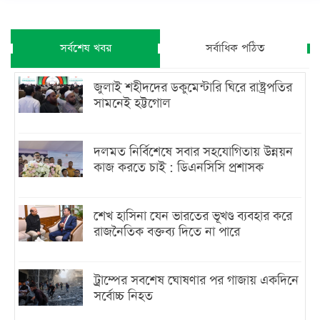
সর্বশেষ খবর
সর্বাধিক পঠিত
জুলাই শহীদদের ডকুমেন্টারি ঘিরে রাষ্ট্রপতির
সামনেই হট্টগোল
দলমত নির্বিশেষে সবার সহযোগিতায় উন্নয়ন
কাজ করতে চাই : ডিএনসিসি প্রশাসক
শেখ হাসিনা যেন ভারতের ভূখণ্ড ব্যবহার করে
রাজনৈতিক বক্তব্য দিতে না পারে
ট্রাম্পের সবশেষ ঘোষণার পর গাজায় একদিনে
সর্বোচ্চ নিহত