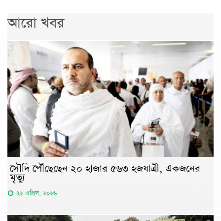
আরো খবর
সৌদি পৌঁছেছেন ২০ হাজার ৫৬৩ হজযাত্রী, একজনের
মৃত্যু
২২ এপ্রিল, ২০২৬