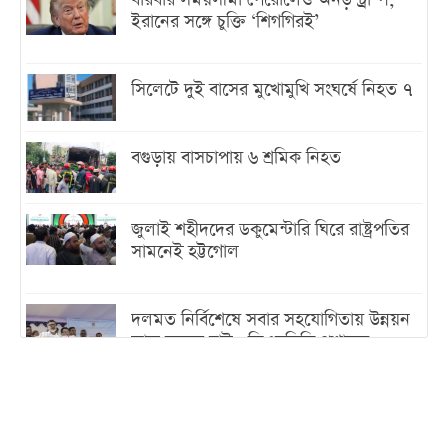
বারবার সময়সীমা পেরোলেও অনড় ট্রাম্প,
ইরানের সঙ্গে চুক্তি ‘শিগগিরই’
সিলেটে দুই বাসের মুখোমুখি সংঘর্ষে নিহত ৭
বগুড়ায় বাসচাপায় ৬ শ্রমিক নিহত
জুলাই শহীদদের ডকুমেন্টারি ঘিরে রাষ্ট্রপতির
সামনেই হট্টগোল
দলমত নির্বিশেষে সবার সহযোগিতায় উন্নয়ন
কাজ করতে চাই : ডিএনসিসি প্রশাসক
শেখ হাসিনা যেন ভারতের ভূখণ্ড ব্যবহার করে
রাজনৈতিক বক্তব্য দিতে না পারে