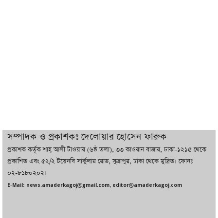
ট্রাম্পের সবশেষ ঘোষণার পর গাজায় একদিনে
সর্বোচ্চ নিহত
ইরানের সঙ্গে নতুন করে আলোচনায় বসছে
যুক্তরাষ্ট্র, জানালেন ট্রাম্প
চট্টগ্রামে ভয়াবহ গ্যাস সংকট : নিভেছে চুলা,
কমেছে উৎপাদন, বেড়েছে লোডশেডিং
সম্পাদক ও প্রকাশকঃ দেলোয়ার হোসেন ফারুক
প্রকাশক কর্তৃক শাহ্ আলী টাওয়ার (৬ষ্ঠ তলা), ৩৩ কাওরান বাজার, ঢাকা-১২১৫ থেকে
বাজারে কাঁচা মরিচে ‘আগুন’, ‘এত দাম তো
প্রকাশিত এবং ৫২/২ টয়েনবি সার্কুলার রোড, সুত্রাপুর, ঢাকা থেকে মুদ্রিত। ফোনঃ
আগে দেখিনি’
০২-৮১৮০২০২।
E-Mail: news.amaderkagoj@gmail.com, editor@amaderkagoj.com