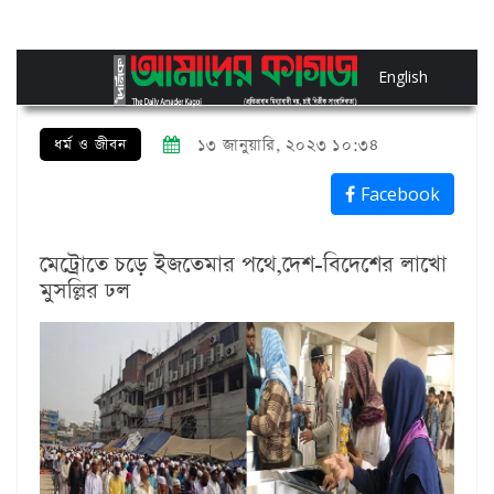
English
ধর্ম ও জীবন
১৩ জানুয়ারি, ২০২৩ ১০:৩৪
Facebook
মেট্রোতে চড়ে ইজতেমার পথে,দেশ-বিদেশের লাখো
মুসল্লির ঢল