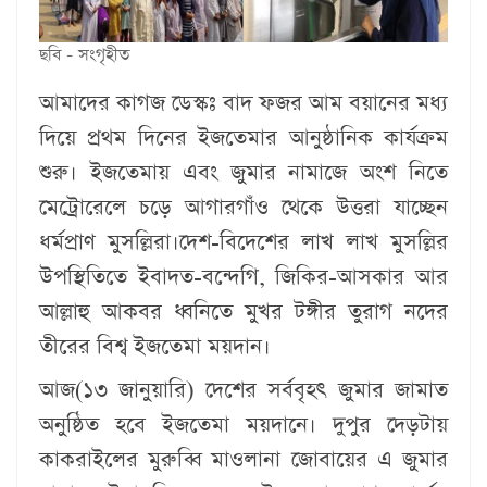
ছবি - সংগৃহীত
আমাদের কাগজ ডেস্কঃ
বাদ ফজর আম বয়ানের মধ্য
দিয়ে প্রথম দিনের ইজতেমার আনুষ্ঠানিক কার্যক্রম
শুরু। ইজতেমায় এবং জুমার নামাজে অংশ নিতে
মেট্রোরেলে চড়ে আগারগাঁও থেকে উত্তরা যাচ্ছেন
ধর্মপ্রাণ মুসল্লিরা।দেশ-বিদেশের লাখ লাখ মুসল্লির
উপস্থিতিতে ইবাদত-বন্দেগি, জিকির-আসকার আর
আল্লাহু আকবর ধ্বনিতে মুখর টঙ্গীর তুরাগ নদের
তীরের বিশ্ব ইজতেমা ময়দান।
আজ(১৩ জানুয়ারি) দেশের সর্ববৃহৎ জুমার জামাত
অনুষ্ঠিত হবে ইজতেমা ময়দানে। দুপুর দেড়টায়
কাকরাইলের মুরুব্বি মাওলানা জোবায়ের এ জুমার