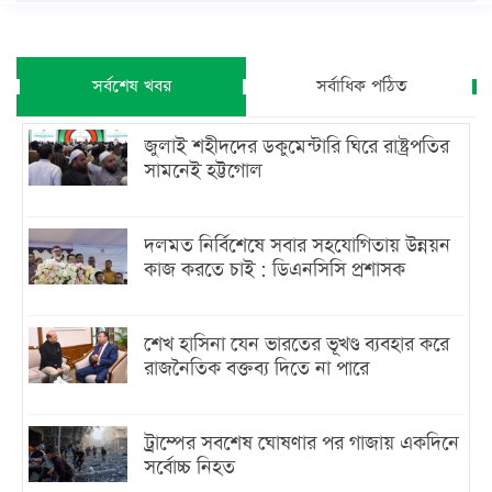
সর্বশেষ খবর
সর্বাধিক পঠিত
জুলাই শহীদদের ডকুমেন্টারি ঘিরে রাষ্ট্রপতির
সামনেই হট্টগোল
দলমত নির্বিশেষে সবার সহযোগিতায় উন্নয়ন
কাজ করতে চাই : ডিএনসিসি প্রশাসক
শেখ হাসিনা যেন ভারতের ভূখণ্ড ব্যবহার করে
রাজনৈতিক বক্তব্য দিতে না পারে
ট্রাম্পের সবশেষ ঘোষণার পর গাজায় একদিনে
সর্বোচ্চ নিহত