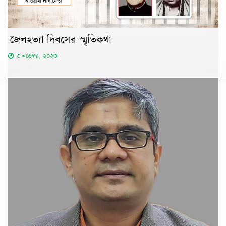
জেলহত্যা দিবসের স্মৃতিকথা
৩ নভেম্বর, ২০২৩