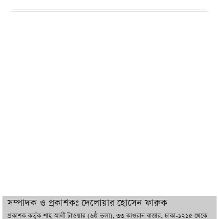
ইরানের সঙ্গে নতুন করে আলোচনায় বসছে
যুক্তরাষ্ট্র, জানালেন ট্রাম্প
চট্টগ্রামে ভয়াবহ গ্যাস সংকট : নিভেছে চুলা,
কমেছে উৎপাদন, বেড়েছে লোডশেডিং
বাজারে কাঁচা মরিচে ‘আগুন’, ‘এত দাম তো
আগে দেখিনি’
তরুণ উদ্ভাবক ও প্রযুক্তি উদ্যোক্তাদের পাশে
থাকবে সরকার: প্রধানমন্ত্রী
দুবাইয়ে বেনজীরের জামিন বাতিল করতে ল
সম্পাদক ও প্রকাশকঃ দেলোয়ার হোসেন ফারুক
ফার্ম নিয়োগ করেছে সরকার
প্রকাশক কর্তৃক শাহ্ আলী টাওয়ার (৬ষ্ঠ তলা), ৩৩ কাওরান বাজার, ঢাকা-১২১৫ থেকে