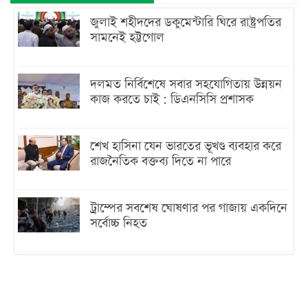
জুলাই শহীদদের ডকুমেন্টারি ঘিরে রাষ্ট্রপতির
সামনেই হট্টগোল
দলমত নির্বিশেষে সবার সহযোগিতায় উন্নয়ন
কাজ করতে চাই : ডিএনসিসি প্রশাসক
শেখ হাসিনা যেন ভারতের ভূখণ্ড ব্যবহার করে
রাজনৈতিক বক্তব্য দিতে না পারে
ট্রাম্পের সবশেষ ঘোষণার পর গাজায় একদিনে
সর্বোচ্চ নিহত
ইরানের সঙ্গে নতুন করে আলোচনায় বসছে
যুক্তরাষ্ট্র, জানালেন ট্রাম্প