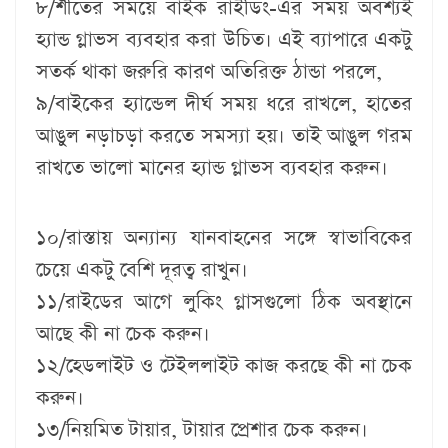
৮/শীতের সময়ে বাইক রাইডিং-এর সময় অবশ্যই
হ্যান্ড গ্লাভস ব্যবহার করা উচিত। এই ব্যাপারে একটু
সতর্ক থাকা জরুরি কারণ অতিরিক্ত ঠান্ডা পরলে,
৯/বাইকের হ্যান্ডেল দীর্ঘ সময় ধরে রাখলে, হাতের
আঙুল নড়াচড়া করতে সমস্যা হয়। তাই আঙুল গরম
রাখতে ভালো মানের হ্যান্ড গ্লাভস ব্যবহার করুন।
১০/রাস্তায় অন্যান্য যানবাহনের সঙ্গে স্বাভাবিকের
চেয়ে একটু বেশি দূরত্ব রাখুন।
১১/রাইডের আগে লুকিং গ্লাসগুলো ঠিক অবস্থানে
আছে কী না চেক করুন।
১২/হেডলাইট ও টেইললাইট কাজ করছে কী না চেক
করুন।
১৩/নিয়মিত টায়ার, টায়ার প্রেশার চেক করুন।