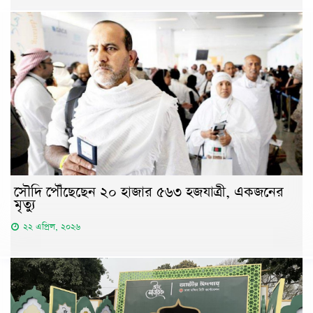
সৌদি পৌঁছেছেন ২০ হাজার ৫৬৩ হজযাত্রী, একজনের
মৃত্যু
২২ এপ্রিল, ২০২৬