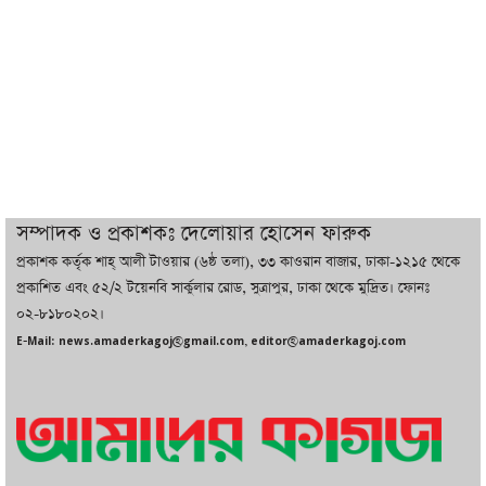
বাজারে কাঁচা মরিচে ‘আগুন’, ‘এত দাম তো
আগে দেখিনি’
তরুণ উদ্ভাবক ও প্রযুক্তি উদ্যোক্তাদের পাশে
থাকবে সরকার: প্রধানমন্ত্রী
দুবাইয়ে বেনজীরের জামিন বাতিল করতে ল
সম্পাদক ও প্রকাশকঃ দেলোয়ার হোসেন ফারুক
ফার্ম নিয়োগ করেছে সরকার
প্রকাশক কর্তৃক শাহ্ আলী টাওয়ার (৬ষ্ঠ তলা), ৩৩ কাওরান বাজার, ঢাকা-১২১৫ থেকে
প্রকাশিত এবং ৫২/২ টয়েনবি সার্কুলার রোড, সুত্রাপুর, ঢাকা থেকে মুদ্রিত। ফোনঃ
০২-৮১৮০২০২।
বেনজীরকে ফিরিয়ে এনে বিচার কাজ সম্পন্ন
E-Mail: news.amaderkagoj@gmail.com, editor@amaderkagoj.com
করা হবে : পররাষ্ট্র প্রতিমন্ত্রী