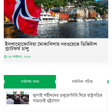
ইসলামোফোবিয়া মোকাবিলায় নরওয়েতে ডিজিটাল
প্ল্যাটফর্ম চালু
২৫ অক্টোবর, ২০২৫
সর্বশেষ খবর
সর্বাধিক পঠিত
জুলাই শহীদদের ডকুমেন্টারি ঘিরে রাষ্ট্রপতির
সামনেই হট্টগোল