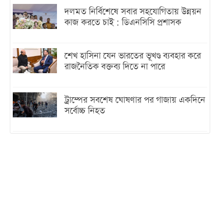
দলমত নির্বিশেষে সবার সহযোগিতায় উন্নয়ন
কাজ করতে চাই : ডিএনসিসি প্রশাসক
শেখ হাসিনা যেন ভারতের ভূখণ্ড ব্যবহার করে
রাজনৈতিক বক্তব্য দিতে না পারে
ট্রাম্পের সবশেষ ঘোষণার পর গাজায় একদিনে
সর্বোচ্চ নিহত
ইরানের সঙ্গে নতুন করে আলোচনায় বসছে
যুক্তরাষ্ট্র, জানালেন ট্রাম্প
চট্টগ্রামে ভয়াবহ গ্যাস সংকট : নিভেছে চুলা,
কমেছে উৎপাদন, বেড়েছে লোডশেডিং