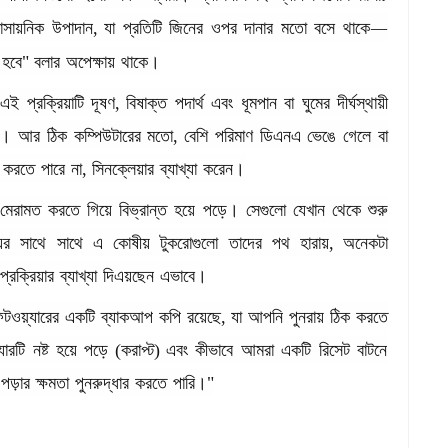
াসায়নিক
উপাদান
,
যা
প্রতিটি
জিনের
ওপর
দানার
মতো
বসে
থাকে
—
হবে
"
বলার
অপেক্ষায়
থাকে।
এই
প্রক্রিয়াটি
দূষণ
,
বিষাক্ত
পদার্থ
এবং
ধূমপান
বা
ঘুমের
দীর্ঘস্থায়ী
ে।
আর
ঠিক
কম্পিউটারের
মতো
,
বেশি
পরিমাণ
ডিএনএ
ভেঙে
গেলে
বা
করতে
পারে
না
,
সিনক্লেয়ার
ব্যাখ্যা
করেন।
মেরামত
করতে
গিয়ে
বিভ্রান্ত
হয়ে
পড়ে।
সেগুলো
যেখান
থেকে
শুরু
ের
সাথে
সাথে
এ
কোষীয়
টুকরোগুলো
তাদের
পথ
হারায়
,
অনেকটা
প্রক্রিয়ার
ব্যাখ্যা
দিএয়ছেন
এভাবে।
টওয়্যারের
একটি
ব্যাকআপ
কপি
রয়েছে
,
যা
আপনি
পুনরায়
ঠিক
করতে
যারটি
নষ্ট
হয়ে
পড়ে
(
করাপ্ট
)
এবং
কীভাবে
আমরা
একটি
রিসেট
বাটনে
পড়ার
ক্ষমতা
পুনরুদ্ধার
করতে
পারি।
"