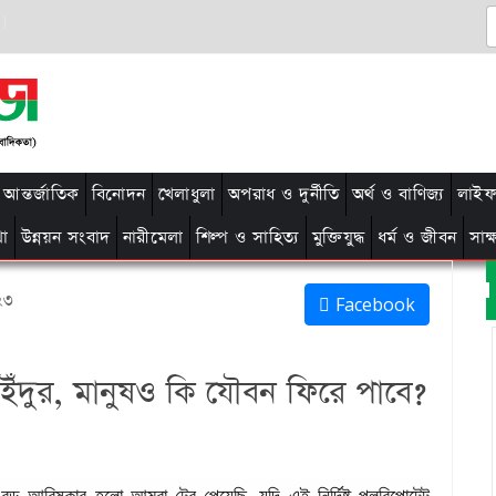
আন্তর্জাতিক
বিনোদন
খেলাধুলা
অপরাধ ও দুর্নীতি
অর্থ ও বাণিজ্য
লাইফ 
থা
উন্নয়ন সংবাদ
নারীমেলা
শিল্প ও সাহিত্য
মুক্তিযুদ্ধ
ধর্ম ও জীবন
সাক
২৩
Facebook
ইঁদুর, মানুষও কি যৌবন ফিরে পাবে?