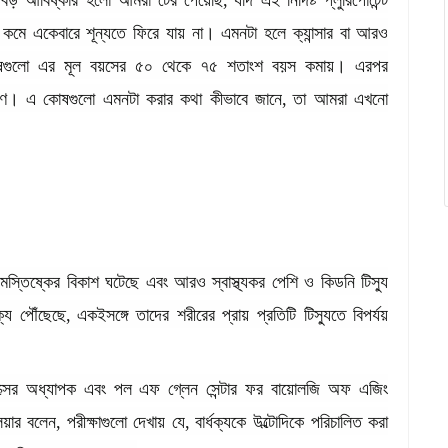
বড়
আবিষ্কার
হলো
আমরা
টের
পেয়েছি
,
যদি
এই
নির্দিষ্ট
প্লুরিপোটেন্ট
কমে
একেবারে
শূন্যতে
ফিরে
যায়
না।
এমনটা
হলে
ক্যান্সার
বা
আরও
গুলো
এর
মূল
বয়সের
৫০
থেকে
৭৫
শতাংশ
বয়স
কমায়।
এরপর
ষণ।
এ
কোষগুলো
এমনটা
করার
কথা
কীভাবে
জানে
,
তা
আমরা
এখনো
মস্তিষ্কের
বিকাশ
ঘটেছে
এবং
আরও
স্বাস্থ্যকর
পেশি
ও
কিডনি
টিস্যু
্যে
পৌঁছেছে
,
একইসঙ্গে
তাদের
শরীরের
প্রায়
প্রতিটি
টিস্যুতে
বিপর্যয়
্সের
অধ্যাপক
এবং
পল
এফ
গ্লেন
সেন্টার
ফর
বায়োলজি
অফ
এজিং
য়ার
বলেন
,
পরীক্ষাগুলো
দেখায়
যে
,
বার্ধক্যকে
উল্টোদিকে
পরিচালিত
করা