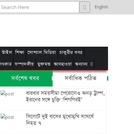
English
স্টাইল
শিক্ষা
সোশ্যাল মিডিয়া
চাকুরীর খবর
্ষাৎকার
সম্পাদকীয়
মুক্তমত
আবহাওয়া
অন্যান্য
সর্বশেষ খবর
সর্বাধিক পঠিত
বারবার সময়সীমা পেরোলেও অনড় ট্রাম্প,
ইরানের সঙ্গে চুক্তি ‘শিগগিরই’
সিলেটে দুই বাসের মুখোমুখি সংঘর্ষে
নিহত ৭