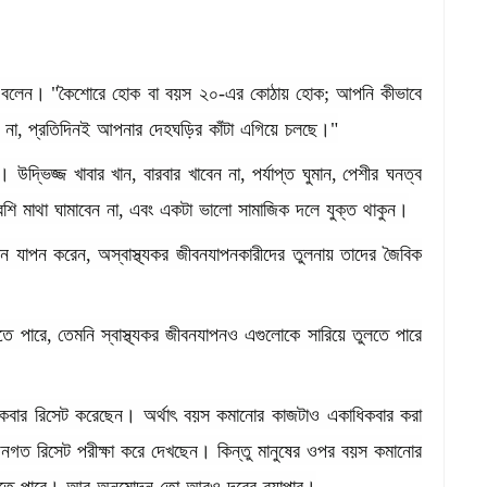
বলেন।
"
কৈশোরে
হোক
বা
বয়স
২০
-
এর
কোঠায়
হোক
;
আপনি
কীভাবে
না
,
প্রতিদিনই
আপনার
দেহঘড়ির
কাঁটা
এগিয়ে
চলছে।
"
ন।
উদ্ভিজ্জ
খাবার
খান
,
বারবার
খাবেন
না
,
পর্যাপ্ত
ঘুমান
,
পেশীর
ঘনত্ব
েশি
মাথা
ঘামাবেন
না
,
এবং
একটা
ভালো
সামাজিক
দলে
যুক্ত
থাকুন।
বন
যাপন
করেন
,
অস্বাস্থ্যকর
জীবনযাপনকারীদের
তুলনায়
তাদের
জৈবিক
তে
পারে
,
তেমনি
স্বাস্থ্যকর
জীবনযাপনও
এগুলোকে
সারিয়ে
তুলতে
পারে
কবার
রিসেট
করেছেন।
অর্থাৎ
বয়স
কমানোর
কাজটাও
একাধিকবার
করা
িনগত
রিসেট
পরীক্ষা
করে
দেখছেন।
কিন্তু
মানুষের
ওপর
বয়স
কমানোর