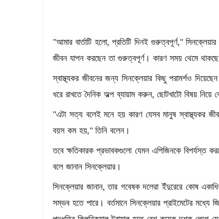
"
আমার
বার্তাটি
হলো
,
প্রতিটি
দিনই
গুরুত্বপূর্ণ
,"
সিনক্লেয়ার
জীবন
যাপন
করছেন
তা
গুরুত্বপূর্ণ।
কারণ
সময়
থেমে
থাকছে
স্বাস্থ্যকর
জীবনের
জন্য
সিনক্লেয়ার
কিছু
পরামর্শও
দিয়েছে
ধরে
রাখতে
দৈনিক
অল্প
ব্যায়াম
করুন
,
ছোটখাটো
বিষয়
নিয়ে
ব
"
এটা
সত্য
বলেই
মনে
হয়
কারণ
যেসব
মানুষ
স্বাস্থ্যকর
জী
বয়স
কম
হয়
,"
তিনি
বলেন।
তবে
ক্ষতিকারক
প্রভাবকগুলো
যেমন
এপিজিনকে
বিপর্যস্ত
কর
বলে
জানান
সিনক্লেয়ার।
সিনক্লেয়ার
জানান
,
তার
গবেষক
দলেরা
ইঁদুরেরে
কোষ
একাধি
সম্ভব
হতে
পারে।
বর্তমানে
সিনক্লেয়ার
প্রাইমেটের
মধ্যে
জ