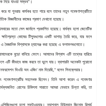
কে
নিয়ে
যাওয়া
সম্ভব
"
।
করে
যা
পুনরায়
কার্যকর
হতে
পারে
বলে
তাদের
নতুন
গবেষণাপত্রটিতে
জাতিক
বিজ্ঞানীদের
কাজের
প্রমাণ
দেখানো
হয়েছে।
থমবারের
মতো
সেল
জার্নালে
প্রকাশিত
হয়েছে।
বার্ধক্য
হলো
জেনেটিক
,
ক্ষতিগ্রস্ত
কোষের
টিস্যুগুলোর
একটি
ভাগাড়
তৈরি
করে
,
যার
ফলে
এ
বৈজ্ঞানিক
বিশ্বাসকে
চ্যালেঞ্জ
করা
হয়েছে
এ
ফলাফলগুলোতে।
মাদেরকে
বুড়ো
বানিয়ে
ফেলে।
আমাদের
বিশ্বাস
এটি
তথ্যের
হারিয়ে
ফলে
এটি
কীভাবে
কাজ
করবে
তা
ভুলে
যায়।
ব্যাপারটা
অনেকটা
পুরোনো
ইনফরমেশন
থিওরি
অব
এজিং
'
নাম
দিয়েছি
,"
বলেন
সিনক্লেয়ার।
াং
গবেষণাপত্রটির
সহলেখক
ছিলেন।
তিনি
আশা
করেন
এ
গবেষণার
ার্ধক্যজনিত
রোগের
চিকিৎসা
সারাতে
আমরা
যেভাবে
চিন্তা
করি
,
তা
এপিজিনগুলো
হলো
সফটওয়্যার।
ন্যাশনাল
হিউম্যান
জিনোম
রিসার্চ