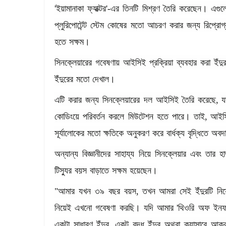
'
ইয়ামানাকা
ফ্যাক্টর
'-
এর
তিনটি
মিশ্রণ
তৈরি
করেছেন।
এগুল
প্লুরিপোটেন্ট
স্টেম
কোষের
মতো
আচরণ
করার
জন্য
রিপ্রোগ্
হতে
সক্ষম।
সিনক্লেয়ারের
গবেষণায়
আইসিই
প্রক্রিয়া
ব্যবহার
করা
ইঁদু
ইঁদুরের
মতো
দেখাল।
এটি
করার
জন্য
সিনক্লেয়ারের
দল
আইসিই
তৈরি
করেছে
,
য
কোডিংয়ে
পরিবর্তন
করলে
মিউটেশন
হতে
পারে।
তাই
,
আইস
সূর্যালোকের
মতো
ক্ষতিকে
অনুকরণ
করে
বার্ধক্য
বৃদ্ধিতে
অবদ
অন্যান্য
বিজ্ঞানীদের
সাহায্য
নিয়ে
সিনক্লেয়ার
এবং
তার
হার
টিস্যুর
বয়স
বাড়াতে
সক্ষম
হয়েছেন।
"
আমার
যখন
৩৯
বছর
বয়স
,
তখন
আমরা
সেই
ইঁদুরটি
নি
নিয়েই
এখনো
গবেষণা
করছি।
যদি
আমার
'
থিওরি
অফ
ইনফ
একটা
সাধারণ
ইঁদুর
,
একট
বৃদ্ধ
ইঁদুর
অথবা
ক্যান্সারে
আক্র