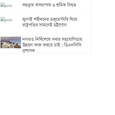
বগুড়ায় বাসচাপায় ৬ শ্রমিক নিহত
জুলাই শহীদদের ডকুমেন্টারি ঘিরে
রাষ্ট্রপতির সামনেই হট্টগোল
দলমত নির্বিশেষে সবার সহযোগিতায়
উন্নয়ন কাজ করতে চাই : ডিএনসিসি
প্রশাসক
শেখ হাসিনা যেন ভারতের ভূখণ্ড ব্যবহার
করে রাজনৈতিক বক্তব্য দিতে না পারে
ট্রাম্পের সবশেষ ঘোষণার পর গাজায়
একদিনে সর্বোচ্চ নিহত
ইরানের সঙ্গে নতুন করে আলোচনায়
বসছে যুক্তরাষ্ট্র, জানালেন ট্রাম্প