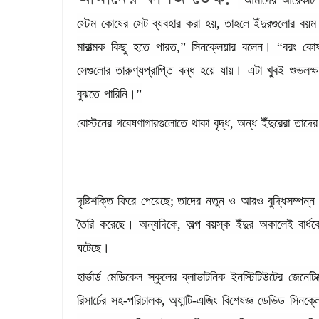
“
আমাদের
আরেকটি
স্টেম
কোষের
সেট
ব্যবহার
করা
হয়
,
তাহলে
ইঁদুরগুলোর
বয়ম
মারাত্মক
কিছু
হতে
পারত
,”
সিনক্লেয়ার
বলেন।
“
বরং
কোষ
সেগুলোর
তারুণ্যপ্রাপ্তি
বন্ধ
হয়ে
যায়।
এটা
খুবই
শুভলক্
বুঝতে
পারিনি।
”
বোস্টনের
গবেষণাগারগুলোতে
থাকা
বৃদ্ধ
,
অন্ধ
ইঁদুরেরা
তাদের
দৃষ্টিশক্তি
ফিরে
পেয়েছে
;
তাদের
নতুন
ও
আরও
বুদ্ধিসম্পন্ন
তৈরি
করেছে।
অন্যদিকে
,
অল্প
বয়স্ক
ইঁদুর
অকালেই
বার্ধক
ঘটেছে।
হার্ভার্ড
মেডিকেল
স্কুলের
ব্লাভাটনিক
ইনস্টিটিউটের
জেনেটিক
রিসার্চের
সহ
-
পরিচালক
,
অ্যান্টি
-
এজিং
বিশেষজ্ঞ
ডেভিড
সিনক্লে