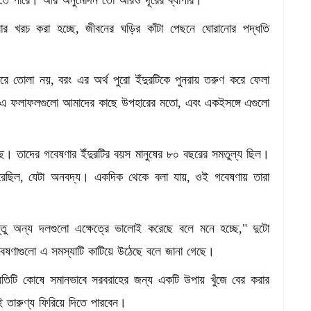
তে
পারে।
আর
অনুমোদন
তো
আরও
দূরের
ব্যাপার।
ার
খরচ
করা
হচ্ছে
,
জীবনের
ঘড়ির
কাঁটা
পেছনে
ঘোরানোর
পদ্ধতি
রে
তোলা
নয়
,
বরং
এর
অর্থ
পুরো
ইঁদুরটিকে
পুনরায়
তরুণ
করে
ফেলা
এ
ফলাফলগুলো
আমাদের
কাছে
উপহারের
মতো
,
এবং
একইসঙ্গে
এগুলো
ছে।
তাদের
গবেষণার
ইঁদুরটির
বয়স
মানুষের
৮০
বছরের
সমতুল্য
ছিল।
রেছিল
,
যেটা
অনবদ্য।
একদিক
থেকে
বলা
যায়
,
ওই
গবেষণায়
তারা
তু
অন্য
দলগুলো
এক্ষেত্রে
ভালোই
করেছে
বলে
মনে
হচ্ছে
,"
দুটো
েষণাগুলো
এ
সমস্যাটি
কাটিয়ে
উঠেছে
বলে
জানা
গেছে।
রতিটি
কোষে
সমানভাবে
সরবরাহের
জন্য
একটি
উপায়
খুঁজে
বের
করার
ই
তারুণ্য
ফিরিয়ে
দিতে
পারবেন।