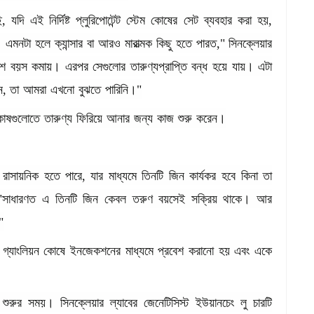
ি
,
যদি
এই
নির্দিষ্ট
প্লুরিপোটেন্ট
স্টেম
কোষের
সেট
ব্যবহার
করা
হয়
,
।
এমনটা
হলে
ক্যান্সার
বা
আরও
মারাত্মক
কিছু
হতে
পারত
,"
সিনক্লেয়ার
ংশ
বয়স
কমায়।
এরপর
সেগুলোর
তারুণ্যপ্রাপ্তি
বন্ধ
হয়ে
যায়।
এটা
ে
,
তা
আমরা
এখনো
বুঝতে
পারিনি।
"
োষগুলোতে
তারুণ্য
ফিরিয়ে
আনার
জন্য
কাজ
শুরু
করেন।
রাসায়নিক
হতে
পারে
,
যার
মাধ্যমে
তিনটি
জিন
কার্যকর
হবে
কিনা
তা
"
সাধারণত
এ
তিনটি
জিন
কেবল
তরুণ
বয়সেই
সক্রিয়
থাকে।
আর
"
গ্যাংলিয়ন
কোষে
ইনজেকশনের
মাধ্যমে
প্রবেশ
করানো
হয়
এবং
একে
শুরুর
সময়।
সিনক্লেয়ার
ল্যাবের
জেনেটিসিস্ট
ইউয়ানচেং
লু
চারটি