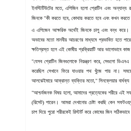
ইনস্টিটিউটের
মতে
,
এপিজিন
হলো
প্রোটিন
এবং
অন্যান্য
র
জিনকে
"
কী
করতে
হবে
,
কোথায়
করতে
হবে
এবং
কখন
করতে
এ
এপিজেন
আক্ষরিক
অর্থেই
জিনকে
চালু
এবং
বন্ধ
করে।
অভাবের
মতো
মানবীয়
আচরণের
মাধ্যমে
প্রভাবিত
হতে
পার
ক্ষতিগ্রস্ত
হলে
এই
কোষীয়
প্রক্রিয়াটি
আর
ভালোভাবে
কাজ
"
যেসব
প্রোটিন
জিনগুলোকে
নিয়ন্ত্রণ
করে
,
সেগুলো
ডিএনএ
করেছিল
সেখানে
ফিরে
যাওয়ার
পথ
খুঁজে
পায়
না।
সময়
আলঝেইমারে
আক্রান্ত
ব্যক্তির
মতো
,"
সিনক্লেয়ার
বার্ধক্য
"
আশ্চর্যজনক
বিষয়
হলো
,
আমাদের
প্রত্যেকের
শরীরে
এই
সফ
(
রিসেট
)
পারেন।
আমরা
দেখানোর
চেষ্টা
করছি
কেন
সফটওয়্
চাপ
দিয়ে
পুরো
শরীরকেই
রিস্টার্ট
করে
কোষের
জিন
সঠিকভাবে