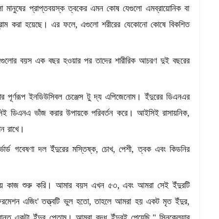
ো
মানুষের
প্রাপ্তবয়স্ক
ত্বকের
এমন
কোষ
যেগুলো
এমব্রায়োনিক
বা
রাম
করা
হয়েছে।
এর
ফলে
,
এগুলো
শরীরের
যেকোনো
কোষে
বিকশিত
রগুলোর
বয়স
এক
বছর
হওয়ার
পর
তাদের
শারীরিক
আচরণ
দুই
বছরের
ার
পূর্ণরূপ
ইনডিউসিবল
চেঞ্জেস
টু
দ্য
এপিজেনোম।
ইঁদুরের
ডিএনএর
িই
ডিএনএ
ভাঁজ
করার
উপায়কে
পরিবর্তন
করে।
আইসিই
রাসায়নিক
,
ান
রাখে।
্ভার্ড
গবেষণা
দল
ইঁদুরের
মস্তিষ্ক
,
চোখ
,
পেশী
,
ত্বক
এবং
কিডনির
য়ে
কাজ
শুরু
করি।
আমার
বয়স
এখন
৫৩
,
এবং
আমরা
সেই
ইঁদুরটি
রমেশন
এজিং
'
তত্ত্বটি
ভুল
হতো
,
তাহলে
আমরা
হয়
একট
মৃত
ইঁদুর
,
ান্ত
একটা
ইঁদুর
পেতাম।
আমরা
বৃদ্ধ
ইঁদুরই
পেয়েছি
,"
সিনক্লেয়ার