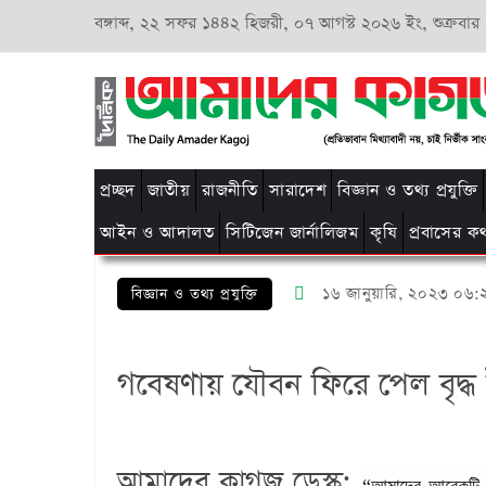
বঙ্গাব্দ,
২২ সফর ১৪৪২ হিজরী,
০৭ আগস্ট ২০২৬ ইং, শুক্রবার
প্রচ্ছদ
জাতীয়
রাজনীতি
সারাদেশ
বিজ্ঞান ও তথ্য প্রযুক্তি
আইন ও আদালত
সিটিজেন জার্নালিজম
কৃষি
প্রবাসের ক
১৬ জানুয়ারি, ২০২৩ ০৬:
বিজ্ঞান ও তথ্য প্রযুক্তি
গবেষণায় যৌবন ফিরে পেল বৃদ্ধ 
আমাদের কাগজ ডেস্ক: