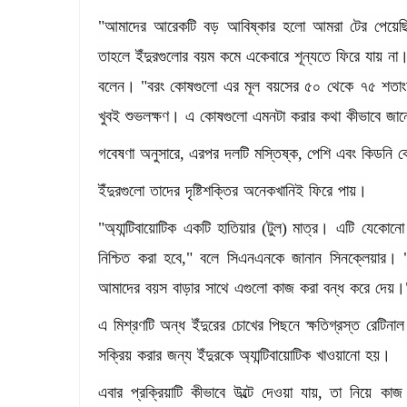
"
আমাদের
আরেকটি
বড়
আবিষ্কার
হলো
আমরা
টের
পেয়েছ
তাহলে
ইঁদুরগুলোর
বয়ম
কমে
একেবারে
শূন্যতে
ফিরে
যায়
না
বলেন।
"
বরং
কোষগুলো
এর
মূল
বয়সের
৫০
থেকে
৭৫
শতা
খুবই
শুভলক্ষণ।
এ
কোষগুলো
এমনটা
করার
কথা
কীভাবে
জান
গবেষণা
অনুসারে
,
এরপর
দলটি
মস্তিষ্ক
,
পেশি
এবং
কিডনি
ক
ইঁদুরগুলো
তাদের
দৃষ্টিশক্তির
অনেকখানিই
ফিরে
পায়।
"
অ্যান্টিবায়োটিক
একটি
হাতিয়ার
(
টুল
)
মাত্র।
এটি
যেকোনো
নিশ্চিত
করা
হবে
,"
বলে
সিএনএনকে
জানান
সিনক্লেয়ার।
আমাদের
বয়স
বাড়ার
সাথে
এগুলো
কাজ
করা
বন্ধ
করে
দেয়।
এ
মিশ্রণটি
অন্ধ
ইঁদুরের
চোখের
পিছনে
ক্ষতিগ্রস্ত
রেটিনাল
সক্রিয়
করার
জন্য
ইঁদুরকে
অ্যান্টিবায়োটিক
খাওয়ানো
হয়।
এবার
প্রক্রিয়াটি
কীভাবে
উল্টে
দেওয়া
যায়
,
তা
নিয়ে
কাজ