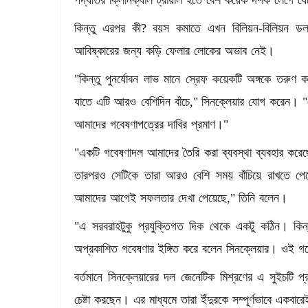
পদ্ধতির
ক্লিনিক্যাল
ট্রায়াল
হতে
বেশ
কয়েক
দশক
লেগে
যে
কিন্তু
এরপর
কী
?
বয়স
কমাতে
এখন
বিলিয়ন
-
বিলিয়ন
ডল
আবিষ্কারের
জন্য
কড়ি
ফেলার
লোকের
অভাব
নেই।
"
কিন্তু
পুনর্যোবন
লাভ
মানে
স্রেফ
কয়েকটি
অঙ্গকে
তরুণ
ক
যাতে
এটি
আরও
বেশিদিন
বাঁচে
,"
সিনক্লেয়ার
যোগ
করেন।
"
আমাদের
গবেষণাপত্রের
দাবির
প্রমাণ।
"
"
একটি
গবেষণাদল
আমাদের
তৈরি
করা
ব্যবস্থা
ব্যবহার
করে
তারপরও
সেটিকে
তারা
আরও
বেশি
সময়
বাঁচিয়ে
রাখতে
পে
আমাদের
আগেই
সফলতার
দেখা
পেয়েছে
,"
তিনি
বলেন।
"
এ
সরবরাহটুকু
প্রযুক্তিগত
দিক
থেকে
একটু
কঠিন।
কিন্
অপ্রকাশিত
গবেষণার
ইঙ্গিত
করে
বলেন
সিনক্লেয়ার।
ওই
গব
বর্তমানে
সিনক্লেয়ারের
দল
জেনেটিক
মিশ্রণের
এ
সুইচটি
প্
চেষ্টা
করছেন।
এর
মাধ্যমে
তারা
ইঁদুরকে
সম্পূর্ণভাবে
একবারে