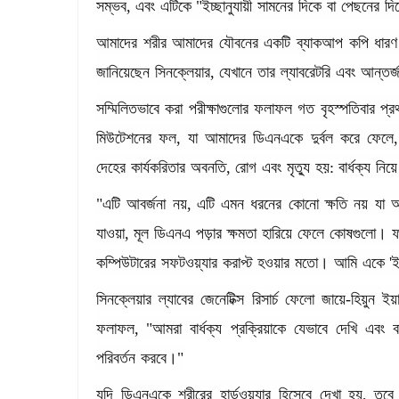
সম্ভব
,
এবং
এটিকে
"
ইচ্ছানুযায়ী
সামনের
দিকে
বা
পেছনের
দি
আমাদের
শরীর
আমাদের
যৌবনের
একটি
ব্যাকআপ
কপি
ধারণ
জানিয়েছেন
সিনক্লেয়ার
,
যেখানে
তার
ল্যাবরেটরি
এবং
আন্তর্
সম্মিলিতভাবে
করা
পরীক্ষাগুলোর
ফলাফল
গত
বৃহস্পতিবার
প্র
মিউটেশনের
ফল
,
যা
আমাদের
ডিএনএকে
দুর্বল
করে
ফেলে
দেহের
কার্যকরিতার
অবনতি
,
রোগ
এবং
মৃত্যু
হয়
:
বার্ধক্য
নিয়ে
"
এটি
আবর্জনা
নয়
,
এটি
এমন
ধরনের
কোনো
ক্ষতি
নয়
যা
আ
যাওয়া
,
মূল
ডিএনএ
পড়ার
ক্ষমতা
হারিয়ে
ফেলে
কোষগুলো।
কম্পিউটারের
সফটওয়্যার
করাপ্ট
হওয়ার
মতো।
আমি
একে
'
সিনক্লেয়ার
ল্যাবের
জেনেটিক্স
রিসার্চ
ফেলো
জায়ে
-
হিয়ুন
ইয়
ফলাফল
, "
আমরা
বার্ধক্য
প্রক্রিয়াকে
যেভাবে
দেখি
এবং
ব
পরিবর্তন
করবে।
"
যদি
ডিএনএকে
শরীরের
হার্ডওয়্যার
হিসেবে
দেখা
হয়
,
তবে