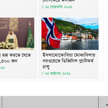
সেলিমিয়ে মসজিদ
১৫ ফেব্রুয়ারি, ২০২৬
 হজ করতে যেতে
ইসলামোফোবিয়া মোকাবিলায়
৮,৫০০ জন
নরওয়েতে ডিজিটাল প্ল্যাটফর্ম
চালু
২০২৫
২৫ অক্টোবর, ২০২৫
স