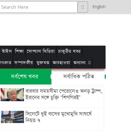
English
স্টাইল
শিক্ষা
সোশ্যাল মিডিয়া
চাকুরীর খবর
্ষাৎকার
সম্পাদকীয়
মুক্তমত
আবহাওয়া
অন্যান্য
সর্বশেষ খবর
সর্বাধিক পঠিত
বারবার সময়সীমা পেরোলেও অনড় ট্রাম্প,
ইরানের সঙ্গে চুক্তি ‘শিগগিরই’
সিলেটে দুই বাসের মুখোমুখি সংঘর্ষে
নিহত ৭