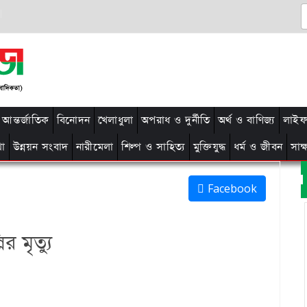
আন্তর্জাতিক
বিনোদন
খেলাধুলা
অপরাধ ও দুর্নীতি
অর্থ ও বাণিজ্য
লাইফ 
থা
উন্নয়ন সংবাদ
নারীমেলা
শিল্প ও সাহিত্য
মুক্তিযুদ্ধ
ধর্ম ও জীবন
সাক
Facebook
র মৃত্যু