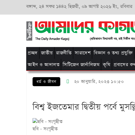
বঙ্গাব্দ,
২৪ সফর ১৪৪২ হিজরী,
০৯ আগস্ট ২০২৬ ইং, রবিবার
প্রচ্ছদ
জাতীয়
রাজনীতি
সারাদেশ
বিজ্ঞান ও তথ্য প্রযুক্তি
আইন ও আদালত
সিটিজেন জার্নালিজম
কৃষি
প্রবাসের ক
২০ জানুয়ারি, ২০২৩ ১০:৫০
ধর্ম ও জীবন
বিশ্ব ইজতেমার দ্বিতীয় পর্বে মুসল্লি
ছবি - সংগৃহীত