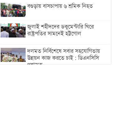
বগুড়ায় বাসচাপায় ৬ শ্রমিক নিহত
জুলাই শহীদদের ডকুমেন্টারি ঘিরে
রাষ্ট্রপতির সামনেই হট্টগোল
দলমত নির্বিশেষে সবার সহযোগিতায়
উন্নয়ন কাজ করতে চাই : ডিএনসিসি
প্রশাসক
শেখ হাসিনা যেন ভারতের ভূখণ্ড ব্যবহার
করে রাজনৈতিক বক্তব্য দিতে না পারে
ট্রাম্পের সবশেষ ঘোষণার পর গাজায়
একদিনে সর্বোচ্চ নিহত
ইরানের সঙ্গে নতুন করে আলোচনায়
বসছে যুক্তরাষ্ট্র, জানালেন ট্রাম্প