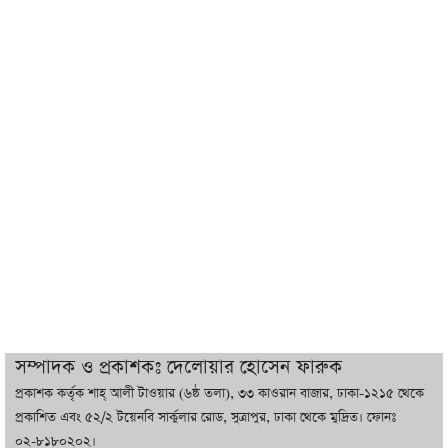
শেখ হাসিনা যেন ভারতের ভূখণ্ড ব্যবহার করে
রাজনৈতিক বক্তব্য দিতে না পারে
ট্রাম্পের সবশেষ ঘোষণার পর গাজায় একদিনে
সর্বোচ্চ নিহত
ইরানের সঙ্গে নতুন করে আলোচনায় বসছে
যুক্তরাষ্ট্র, জানালেন ট্রাম্প
চট্টগ্রামে ভয়াবহ গ্যাস সংকট : নিভেছে চুলা,
কমেছে উৎপাদন, বেড়েছে লোডশেডিং
সম্পাদক ও প্রকাশকঃ দেলোয়ার হোসেন ফারুক
প্রকাশক কর্তৃক শাহ্ আলী টাওয়ার (৬ষ্ঠ তলা), ৩৩ কাওরান বাজার, ঢাকা-১২১৫ থেকে
বাজারে কাঁচা মরিচে ‘আগুন’, ‘এত দাম তো
প্রকাশিত এবং ৫২/২ টয়েনবি সার্কুলার রোড, সুত্রাপুর, ঢাকা থেকে মুদ্রিত। ফোনঃ
আগে দেখিনি’
০২-৮১৮০২০২।