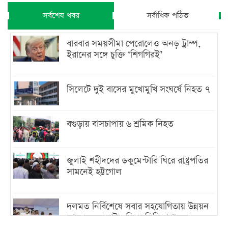
সর্বশেষ খবর
সর্বাধিক পঠিত
বারবার সময়সীমা পেরোলেও অনড় ট্রাম্প,
ইরানের সঙ্গে চুক্তি ‘শিগগিরই’
সিলেটে দুই বাসের মুখোমুখি সংঘর্ষে নিহত ৭
বগুড়ায় বাসচাপায় ৬ শ্রমিক নিহত
জুলাই শহীদদের ডকুমেন্টারি ঘিরে রাষ্ট্রপতির
সামনেই হট্টগোল
দলমত নির্বিশেষে সবার সহযোগিতায় উন্নয়ন
কাজ করতে চাই : ডিএনসিসি প্রশাসক