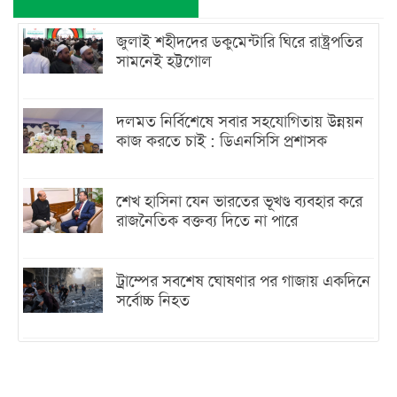
জুলাই শহীদদের ডকুমেন্টারি ঘিরে রাষ্ট্রপতির
সামনেই হট্টগোল
দলমত নির্বিশেষে সবার সহযোগিতায় উন্নয়ন
কাজ করতে চাই : ডিএনসিসি প্রশাসক
শেখ হাসিনা যেন ভারতের ভূখণ্ড ব্যবহার করে
রাজনৈতিক বক্তব্য দিতে না পারে
ট্রাম্পের সবশেষ ঘোষণার পর গাজায় একদিনে
সর্বোচ্চ নিহত
ইরানের সঙ্গে নতুন করে আলোচনায় বসছে
যুক্তরাষ্ট্র, জানালেন ট্রাম্প