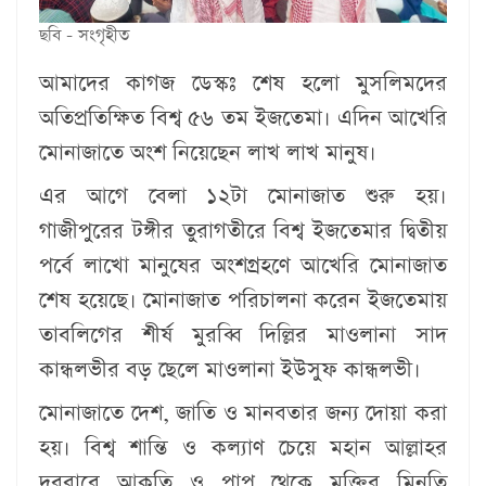
ছবি - সংগৃহীত
আমাদের কাগজ ডেস্কঃ
শেষ হলো মুসলিমদের
অতিপ্রতিক্ষিত বিশ্ব ৫৬ তম ইজতেমা। এদিন আখেরি
মোনাজাতে অংশ নিয়েছেন লাখ লাখ মানুষ।
এর আগে বেলা ১২টা মোনাজাত শুরু হয়।
গাজীপুরের টঙ্গীর তুরাগতীরে বিশ্ব ইজতেমার দ্বিতীয়
পর্বে লাখো মানুষের অংশগ্রহণে আখেরি মোনাজাত
শেষ হয়েছে। মোনাজাত পরিচালনা করেন ইজতেমায়
তাবলিগের শীর্ষ মুরব্বি দিল্লির মাওলানা সাদ
কান্ধলভীর বড় ছেলে মাওলানা ইউসুফ কান্ধলভী।
মোনাজাতে দেশ, জাতি ও মানবতার জন্য দোয়া করা
হয়। বিশ্ব শান্তি ও কল্যাণ চেয়ে মহান আল্লাহর
দরবারে আকুতি ও পাপ থেকে মুক্তির মিনতি