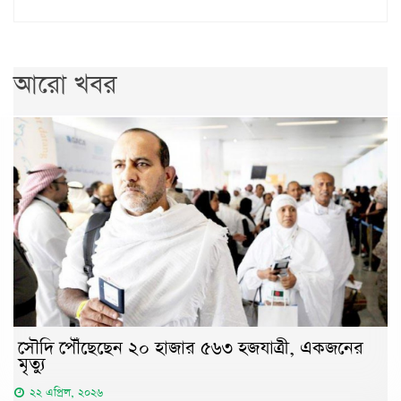
আরো খবর
সৌদি পৌঁছেছেন ২০ হাজার ৫৬৩ হজযাত্রী, একজনের
মৃত্যু
২২ এপ্রিল, ২০২৬