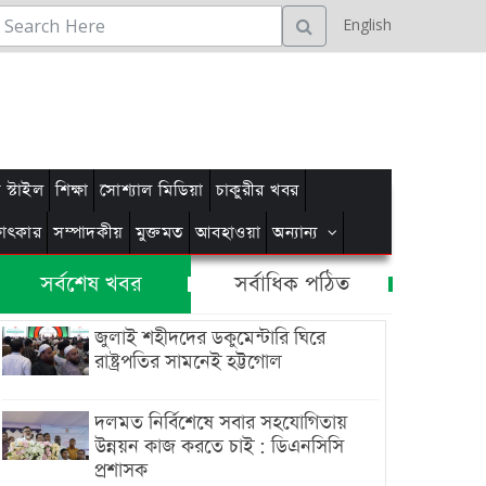
English
স্টাইল
শিক্ষা
সোশ্যাল মিডিয়া
চাকুরীর খবর
্ষাৎকার
সম্পাদকীয়
মুক্তমত
আবহাওয়া
অন্যান্য
সর্বশেষ খবর
সর্বাধিক পঠিত
জুলাই শহীদদের ডকুমেন্টারি ঘিরে
রাষ্ট্রপতির সামনেই হট্টগোল
দলমত নির্বিশেষে সবার সহযোগিতায়
উন্নয়ন কাজ করতে চাই : ডিএনসিসি
প্রশাসক