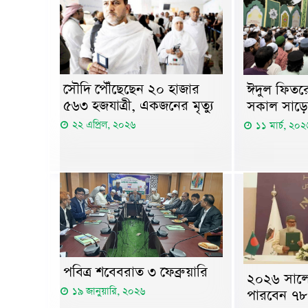
সৌদি পৌঁছেছেন ২০ হাজার
ঈদুল ফিতরে
৫৬৩ হজযাত্রী, একজনের মৃত্যু
সকাল সাড়ে
২২ এপ্রিল, ২০২৬
১১ মার্চ, ২০২
পবিত্র শবেবরাত ৩ ফেব্রুয়ারি
২০২৬ সালে
১৯ জানুয়ারি, ২০২৬
পারবেন ৭