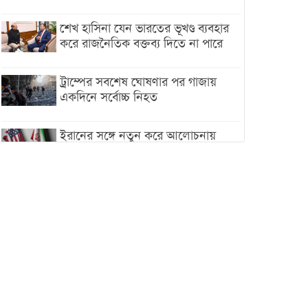
শেখ হাসিনা যেন ভারতের ভূখণ্ড ব্যবহার
করে রাজনৈতিক বক্তব্য দিতে না পারে
ট্রাম্পের সবশেষ ঘোষণার পর গাজায়
একদিনে সর্বোচ্চ নিহত
ইরানের সঙ্গে নতুন করে আলোচনায়
বসছে যুক্তরাষ্ট্র, জানালেন ট্রাম্প
চট্টগ্রামে ভয়াবহ গ্যাস সংকট : নিভেছে
চুলা, কমেছে উৎপাদন, বেড়েছে
লোডশেডিং
বাজারে কাঁচা মরিচে ‘আগুন’, ‘এত দাম
তো আগে দেখিনি’