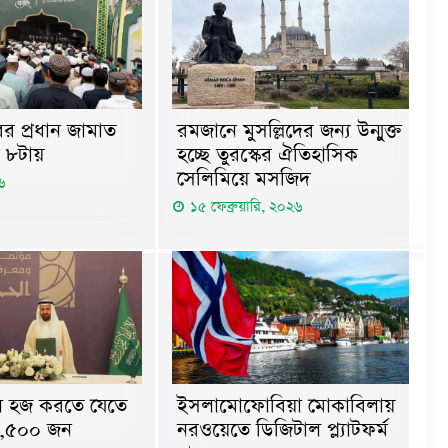
র প্রধান জামাত
রমজানে মুসল্লিদের জন্য উন্মুক্ত
 ৮টায়
হচ্ছে তুরস্কের ঐতিহাসিক
সেলিমিয়ে মসজিদ
৬
১৫ ফেব্রুয়ারি, ২০২৬
 হজ করতে যেতে
ইসলামোফোবিয়া মোকাবিলায়
৮,৫০০ জন
নরওয়েতে ডিজিটাল প্ল্যাটফর্ম