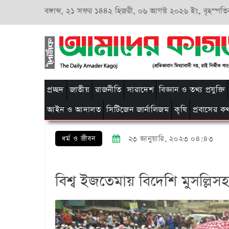
বঙ্গাব্দ,
২১ সফর ১৪৪২ হিজরী,
০৬ আগস্ট ২০২৬ ইং, বৃহস্পতি
প্রচ্ছদ
জাতীয়
রাজনীতি
সারাদেশ
বিজ্ঞান ও তথ্য প্রযুক্তি
আইন ও আদালত
সিটিজেন জার্নালিজম
কৃষি
প্রবাসের ক
ধর্ম ও জীবন
২৩ জানুয়ারি, ২০২৩ ০৪:৪৩
বিশ্ব ইজতেমায় বিদেশি মুসল্লিসহ