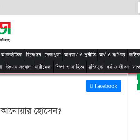
আন্তর্জাতিক
বিনোদন
খেলাধুলা
অপরাধ ও দুর্নীতি
অর্থ ও বাণিজ্য
লাইফ 
থা
উন্নয়ন সংবাদ
নারীমেলা
শিল্প ও সাহিত্য
মুক্তিযুদ্ধ
ধর্ম ও জীবন
সাক
Facebook
ন আনোয়ার হোসেন?