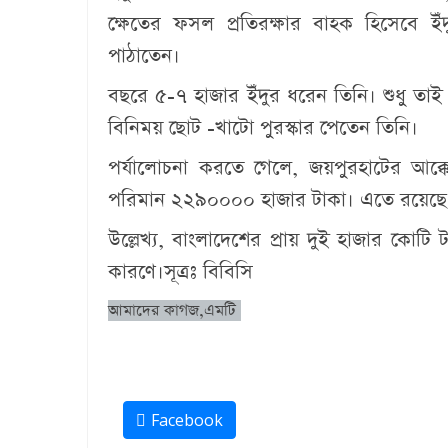
ক্ষেতের ফসল প্রতিরক্ষার বাহক হিসেবে
পাঠাতেন।
বছরে ৫-৭ হাজার ইঁদুর ধরেন তিনি। শুধু তাই 
বিনিময় ছোট -খাটো পুরস্কার পেতেন তিনি।
পর্যালোচনা করতে গেলে, জয়পুরহাটের আক্ক
পরিমান ২২৯০০০০ হাজার টাকা। এতে রয়ে
উল্লেখ্য, বাংলাদেশের প্রায় দুই হাজার কোটি
কারণে।সূত্রঃ বিবিসি
আমাদের কাগজ,এমটি
Facebook