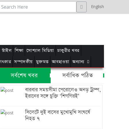
English
স্টাইল
শিক্ষা
সোশ্যাল মিডিয়া
চাকুরীর খবর
্ষাৎকার
সম্পাদকীয়
মুক্তমত
আবহাওয়া
অন্যান্য
সর্বশেষ খবর
সর্বাধিক পঠিত
বারবার সময়সীমা পেরোলেও অনড় ট্রাম্প,
ইরানের সঙ্গে চুক্তি ‘শিগগিরই’
সিলেটে দুই বাসের মুখোমুখি সংঘর্ষে
নিহত ৭