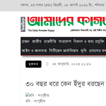
বঙ্গাব্দ,
২৩ সফর ১৪৪২ হিজরী,
০৮ আগস্ট ২০২৬ ইং, শনিবার
প্রচ্ছদ
জাতীয়
রাজনীতি
সারাদেশ
বিজ্ঞান ও তথ্য প্রযুক্তি
আইন ও আদালত
সিটিজেন জার্নালিজম
কৃষি
প্রবাসের ক
২৪ জানুয়ারি, ২০২৩ ১১:৫৮
মুক্তমত
৩০ বছর ধরে কেন ইঁদুর ধরছে
ছবি - সংগৃহীত