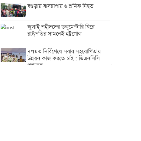
বগুড়ায় বাসচাপায় ৬ শ্রমিক নিহত
জুলাই শহীদদের ডকুমেন্টারি ঘিরে
রাষ্ট্রপতির সামনেই হট্টগোল
দলমত নির্বিশেষে সবার সহযোগিতায়
উন্নয়ন কাজ করতে চাই : ডিএনসিসি
প্রশাসক
শেখ হাসিনা যেন ভারতের ভূখণ্ড ব্যবহার
করে রাজনৈতিক বক্তব্য দিতে না পারে
ট্রাম্পের সবশেষ ঘোষণার পর গাজায়
একদিনে সর্বোচ্চ নিহত
ইরানের সঙ্গে নতুন করে আলোচনায়
বসছে যুক্তরাষ্ট্র, জানালেন ট্রাম্প