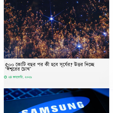
৫০০ কোটি বছর পর কী হবে সূর্যের? উত্তর দিচ্ছে
‘ঈশ্বরের চোখ’
২৪ জানুয়ারি, ২০২৬