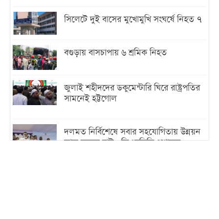
সিলেটে দুই বাসের মুখোমুখি সংঘর্ষে নিহত ৭
বগুড়ায় বাসচাপায় ৬ শ্রমিক নিহত
জুলাই শহীদদের ডকুমেন্টারি ঘিরে রাষ্ট্রপতির
সামনেই হট্টগোল
দলমত নির্বিশেষে সবার সহযোগিতায় উন্নয়ন
কাজ করতে চাই : ডিএনসিসি প্রশাসক
শেখ হাসিনা যেন ভারতের ভূখণ্ড ব্যবহার করে
রাজনৈতিক বক্তব্য দিতে না পারে