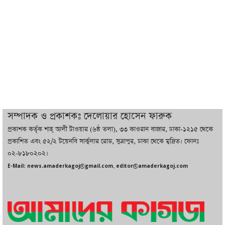
ট্রাম্পের সবশেষ ঘোষণার পর গাজায় একদিনে
সর্বোচ্চ নিহত
ইরানের সঙ্গে নতুন করে আলোচনায় বসছে
যুক্তরাষ্ট্র, জানালেন ট্রাম্প
চট্টগ্রামে ভয়াবহ গ্যাস সংকট : নিভেছে চুলা,
কমেছে উৎপাদন, বেড়েছে লোডশেডিং
সম্পাদক ও প্রকাশকঃ দেলোয়ার হোসেন ফারুক
প্রকাশক কর্তৃক শাহ্ আলী টাওয়ার (৬ষ্ঠ তলা), ৩৩ কাওরান বাজার, ঢাকা-১২১৫ থেকে
বাজারে কাঁচা মরিচে ‘আগুন’, ‘এত দাম তো
প্রকাশিত এবং ৫২/২ টয়েনবি সার্কুলার রোড, সুত্রাপুর, ঢাকা থেকে মুদ্রিত। ফোনঃ
আগে দেখিনি’
০২-৮১৮০২০২।
E-Mail: news.amaderkagoj@gmail.com, editor@amaderkagoj.com