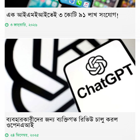
এক আইএমইআইতেই ৩ কোটি ৯১ লাখ সংযোগ!
৩ জানুয়ারি, ২০২৬
ব্যবহারকারীদের জন্য ব্যক্তিগত রিভিউ চালু করল
ওপেনএআই
২৪ ডিসেম্বর, ২০২৫