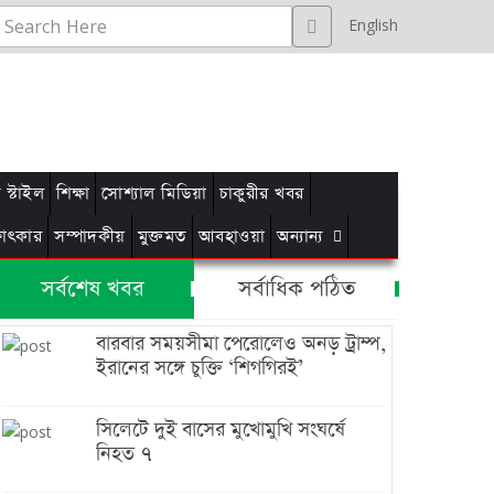
English
স্টাইল
শিক্ষা
সোশ্যাল মিডিয়া
চাকুরীর খবর
্ষাৎকার
সম্পাদকীয়
মুক্তমত
আবহাওয়া
অন্যান্য
সর্বশেষ খবর
সর্বাধিক পঠিত
বারবার সময়সীমা পেরোলেও অনড় ট্রাম্প,
ইরানের সঙ্গে চুক্তি ‘শিগগিরই’
সিলেটে দুই বাসের মুখোমুখি সংঘর্ষে
নিহত ৭