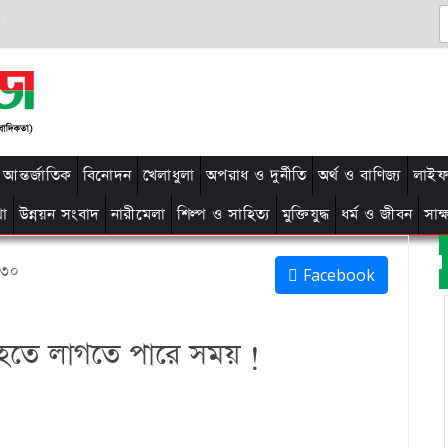
আন্তর্জাতিক
বিনোদন
খেলাধুলা
অপরাধ ও দুর্নীতি
অর্থ ও বাণিজ্য
লাইফ 
থা
উন্নয়ন সংবাদ
নারীমেলা
শিল্প ও সাহিত্য
মুক্তিযুদ্ধ
ধর্ম ও জীবন
সাক
:৩০
Facebook
ক হতে লাগতে পারে সময় !