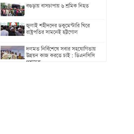
বগুড়ায় বাসচাপায় ৬ শ্রমিক নিহত
জুলাই শহীদদের ডকুমেন্টারি ঘিরে
রাষ্ট্রপতির সামনেই হট্টগোল
দলমত নির্বিশেষে সবার সহযোগিতায়
উন্নয়ন কাজ করতে চাই : ডিএনসিসি
প্রশাসক
শেখ হাসিনা যেন ভারতের ভূখণ্ড ব্যবহার
করে রাজনৈতিক বক্তব্য দিতে না পারে
ট্রাম্পের সবশেষ ঘোষণার পর গাজায়
একদিনে সর্বোচ্চ নিহত
ইরানের সঙ্গে নতুন করে আলোচনায়
বসছে যুক্তরাষ্ট্র, জানালেন ট্রাম্প