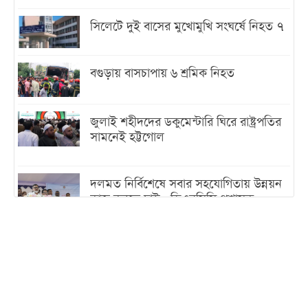
সিলেটে দুই বাসের মুখোমুখি সংঘর্ষে নিহত ৭
বগুড়ায় বাসচাপায় ৬ শ্রমিক নিহত
জুলাই শহীদদের ডকুমেন্টারি ঘিরে রাষ্ট্রপতির
সামনেই হট্টগোল
দলমত নির্বিশেষে সবার সহযোগিতায় উন্নয়ন
কাজ করতে চাই : ডিএনসিসি প্রশাসক
শেখ হাসিনা যেন ভারতের ভূখণ্ড ব্যবহার করে
রাজনৈতিক বক্তব্য দিতে না পারে