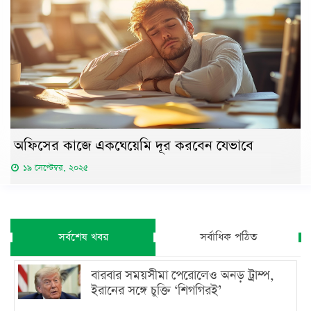
অফিসের কাজে একঘেয়েমি দূর করবেন যেভাবে
১৯ সেপ্টেম্বর, ২০২৫
সর্বশেষ খবর
সর্বাধিক পঠিত
বারবার সময়সীমা পেরোলেও অনড় ট্রাম্প,
ইরানের সঙ্গে চুক্তি ‘শিগগিরই’