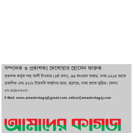
ট্রাম্পের সবশেষ ঘোষণার পর গাজায় একদিনে
সর্বোচ্চ নিহত
ইরানের সঙ্গে নতুন করে আলোচনায় বসছে
যুক্তরাষ্ট্র, জানালেন ট্রাম্প
চট্টগ্রামে ভয়াবহ গ্যাস সংকট : নিভেছে চুলা,
কমেছে উৎপাদন, বেড়েছে লোডশেডিং
সম্পাদক ও প্রকাশকঃ দেলোয়ার হোসেন ফারুক
প্রকাশক কর্তৃক শাহ্ আলী টাওয়ার (৬ষ্ঠ তলা), ৩৩ কাওরান বাজার, ঢাকা-১২১৫ থেকে
বাজারে কাঁচা মরিচে ‘আগুন’, ‘এত দাম তো
প্রকাশিত এবং ৫২/২ টয়েনবি সার্কুলার রোড, সুত্রাপুর, ঢাকা থেকে মুদ্রিত। ফোনঃ
আগে দেখিনি’
০২-৮১৮০২০২।
E-Mail: news.amaderkagoj@gmail.com, editor@amaderkagoj.com