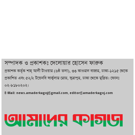
সর্বোচ্চ নিহত
ইরানের সঙ্গে নতুন করে আলোচনায় বসছে
যুক্তরাষ্ট্র, জানালেন ট্রাম্প
চট্টগ্রামে ভয়াবহ গ্যাস সংকট : নিভেছে চুলা,
কমেছে উৎপাদন, বেড়েছে লোডশেডিং
সম্পাদক ও প্রকাশকঃ দেলোয়ার হোসেন ফারুক
প্রকাশক কর্তৃক শাহ্ আলী টাওয়ার (৬ষ্ঠ তলা), ৩৩ কাওরান বাজার, ঢাকা-১২১৫ থেকে
বাজারে কাঁচা মরিচে ‘আগুন’, ‘এত দাম তো
প্রকাশিত এবং ৫২/২ টয়েনবি সার্কুলার রোড, সুত্রাপুর, ঢাকা থেকে মুদ্রিত। ফোনঃ
আগে দেখিনি’
০২-৮১৮০২০২।
E-Mail: news.amaderkagoj@gmail.com, editor@amaderkagoj.com