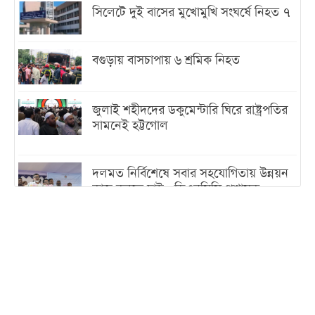
সিলেটে দুই বাসের মুখোমুখি সংঘর্ষে নিহত ৭
বগুড়ায় বাসচাপায় ৬ শ্রমিক নিহত
জুলাই শহীদদের ডকুমেন্টারি ঘিরে রাষ্ট্রপতির
সামনেই হট্টগোল
দলমত নির্বিশেষে সবার সহযোগিতায় উন্নয়ন
কাজ করতে চাই : ডিএনসিসি প্রশাসক
শেখ হাসিনা যেন ভারতের ভূখণ্ড ব্যবহার করে
রাজনৈতিক বক্তব্য দিতে না পারে
ট্রাম্পের সবশেষ ঘোষণার পর গাজায় একদিনে