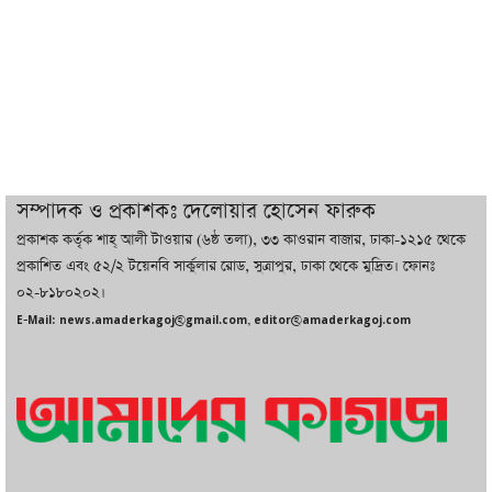
বাজারে কাঁচা মরিচে ‘আগুন’, ‘এত দাম তো
আগে দেখিনি’
তরুণ উদ্ভাবক ও প্রযুক্তি উদ্যোক্তাদের পাশে
থাকবে সরকার: প্রধানমন্ত্রী
দুবাইয়ে বেনজীরের জামিন বাতিল করতে ল
সম্পাদক ও প্রকাশকঃ দেলোয়ার হোসেন ফারুক
ফার্ম নিয়োগ করেছে সরকার
প্রকাশক কর্তৃক শাহ্ আলী টাওয়ার (৬ষ্ঠ তলা), ৩৩ কাওরান বাজার, ঢাকা-১২১৫ থেকে
প্রকাশিত এবং ৫২/২ টয়েনবি সার্কুলার রোড, সুত্রাপুর, ঢাকা থেকে মুদ্রিত। ফোনঃ
০২-৮১৮০২০২।
বেনজীরকে ফিরিয়ে এনে বিচার কাজ সম্পন্ন
E-Mail: news.amaderkagoj@gmail.com, editor@amaderkagoj.com
করা হবে : পররাষ্ট্র প্রতিমন্ত্রী