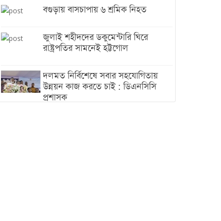
বগুড়ায় বাসচাপায় ৬ শ্রমিক নিহত
জুলাই শহীদদের ডকুমেন্টারি ঘিরে
রাষ্ট্রপতির সামনেই হট্টগোল
দলমত নির্বিশেষে সবার সহযোগিতায়
উন্নয়ন কাজ করতে চাই : ডিএনসিসি
প্রশাসক
শেখ হাসিনা যেন ভারতের ভূখণ্ড ব্যবহার
করে রাজনৈতিক বক্তব্য দিতে না পারে
ট্রাম্পের সবশেষ ঘোষণার পর গাজায়
একদিনে সর্বোচ্চ নিহত
ইরানের সঙ্গে নতুন করে আলোচনায়
বসছে যুক্তরাষ্ট্র, জানালেন ট্রাম্প