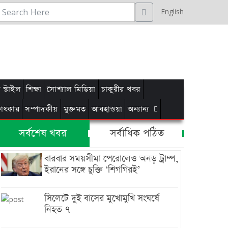
English
স্টাইল
শিক্ষা
সোশ্যাল মিডিয়া
চাকুরীর খবর
্ষাৎকার
সম্পাদকীয়
মুক্তমত
আবহাওয়া
অন্যান্য
সর্বশেষ খবর
সর্বাধিক পঠিত
বারবার সময়সীমা পেরোলেও অনড় ট্রাম্প,
ইরানের সঙ্গে চুক্তি ‘শিগগিরই’
সিলেটে দুই বাসের মুখোমুখি সংঘর্ষে
নিহত ৭