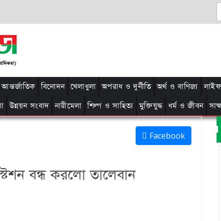
আন্তর্জাতিক
বিনোদন
খেলাধুলা
অপরাধ ও দুর্নীতি
অর্থ ও বাণিজ্য
লাইফ 
থা
উন্নয়ন সংবাদ
নারীমেলা
শিল্প ও সাহিত্য
মুক্তিযুদ্ধ
ধর্ম ও জীবন
সাক
Facebook
টেশন বন্ধ করলো তালেবান