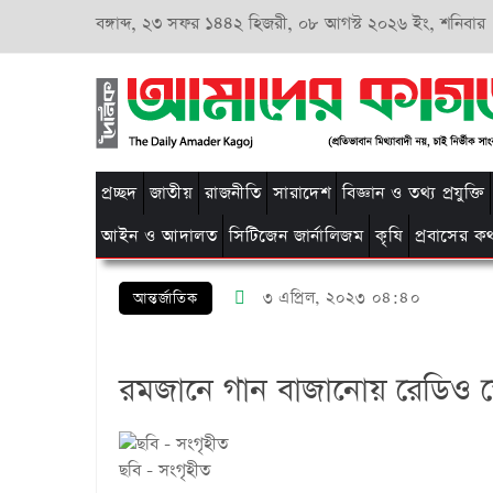
বঙ্গাব্দ,
২৩ সফর ১৪৪২ হিজরী,
০৮ আগস্ট ২০২৬ ইং, শনিবার
প্রচ্ছদ
জাতীয়
রাজনীতি
সারাদেশ
বিজ্ঞান ও তথ্য প্রযুক্তি
আইন ও আদালত
সিটিজেন জার্নালিজম
কৃষি
প্রবাসের ক
৩ এপ্রিল, ২০২৩ ০৪:৪০
আন্তর্জাতিক
রমজানে গান বাজানোয় রেডিও স্
ছবি - সংগৃহীত